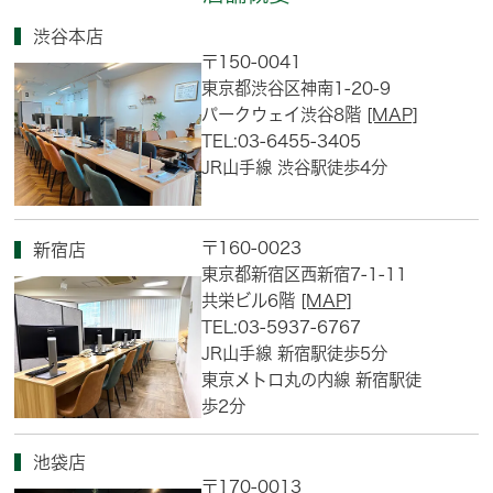
渋谷本店
〒150-0041
東京都渋谷区神南1-20-9
パークウェイ渋谷8階
[MAP]
TEL:03-6455-3405
JR山手線 渋谷駅徒歩4分
〒160-0023
新宿店
東京都新宿区西新宿7-1-11
共栄ビル6階
[MAP]
TEL:03-5937-6767
JR山手線 新宿駅徒歩5分
東京メトロ丸の内線 新宿駅徒
歩2分
池袋店
〒170-0013