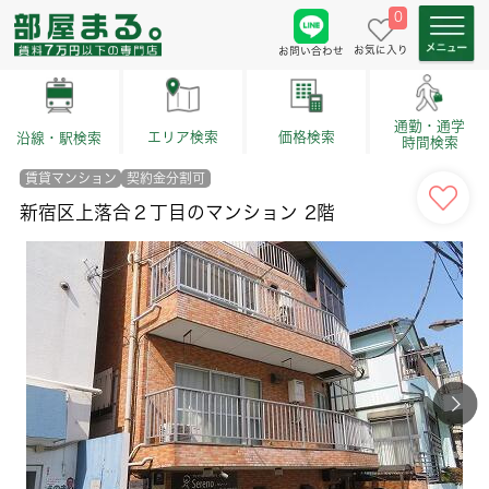
0
お気に入り
お問い合わせ
通勤・通学
価格検索
エリア検索
沿線・駅検索
時間検索
賃貸マンション
契約金分割可
新宿区上落合２丁目のマンション 2階