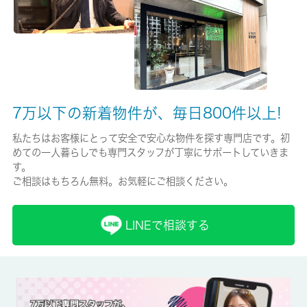
保証人代行
任意加入
保証会社詳細
初回保証料：総賃料の５０％～。継続保証料：１万円／年。引落
7万以下の新着物件が、毎日800件以上!
手数料：３３０円／月。
私たちはお客様にとって安全で安心な物件を探す専門店です。初
賃貸区分/契約期間
めての一人暮らしでも専門スタッフが丁寧にサポートしていきま
す。
一般/2年
ご相談はもちろん無料。お気軽にご相談ください。
取引形態
仲介
LINEで相談する
備考
収納はクロゼット・シューズボックスなど豊富なので、広々と空
間を利用することも可能です。スイッチ一つで温度管理できるエ
アコン付きの物件。家賃10万円以下の物件をお探しのお客様にお