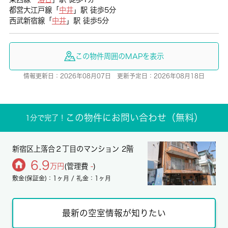
都営大江戸線「
中井
」駅 徒歩5分
西武新宿線「
中井
」駅 徒歩5分
この物件周囲のMAPを表示
情報更新日：2026年08月07日 更新予定日：2026年08月18日
この物件にお問い合わせ（無料）
1分で完了！
新宿区上落合２丁目のマンション 2階
6.9
万円
(管理費
-
)
敷金(保証金)：1ヶ月 / 礼金：1ヶ月
最新の空室情報が知りたい