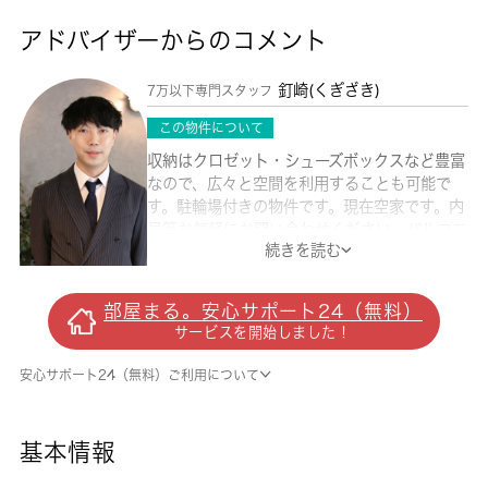
アドバイザーからのコメント
釘崎(くぎざき)
7万以下専門スタッフ
この物件について
収納はクロゼット・シューズボックスなど豊富
なので、広々と空間を利用することも可能で
す。駐輪場付きの物件です。現在空家です。内
見等お気軽にお問い合わせください。バルコニ
続きを読む
ー付きの物件で、用途に合わせて活用できおす
すめです。単身者向けの物件で一人でも快適に
暮らせるお住まいです。生活する上でもっとも
部屋まる。安心サポート24（無料）
大切な住環境。新宿区エリアや東西線落合付近
サービスを開始しました！
であなたのライフスタイルに合ったお部屋をご
紹介致します。
安心サポート24（無料）ご利用について
基本情報