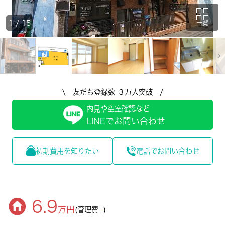
1
/
15
一覧
\ 友だち登録数 ３万人突破 /
内見や空室確認など
LINEでお問い合わせ
初期費用を知りたい
電話でお問い合わせ
6.9
万円
(管理費
-
)