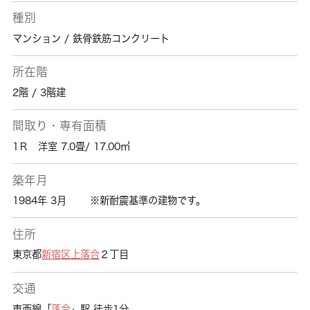
種別
マンション / 鉄骨鉄筋コンクリート
所在階
2階 / 3階建
間取り・専有面積
1Ｒ 洋室 7.0畳/ 17.00㎡
築年月
1984年 3月
※新耐震基準の建物です。
住所
東京都
新宿区
上落合
２丁目
交通
東西線「
落合
」駅 徒歩1分