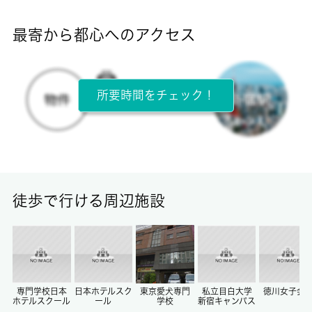
-
最寄から都心へのアクセス
目安光熱費
-
所要時間をチェック！
所在階
2階 / 3階建
面積
17.00㎡
徒歩で行ける周辺施設
保証金
-
償却/敷引
-/-
専門学校日本
日本ホテルスク
東京愛犬専門
私立目白大学
徳川女子会
ホテルスクール
ール
学校
新宿キャンパス