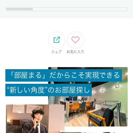
権利金/雑費
-/-
総戸数
-
シェア
お気に入り
現状/入居可能日
空家/相談
「
部
屋
ま
る
」
だ
か
ら
こ
そ
実
現
で
き
る
駐車場/料金
無/-
“
新
し
い
角
度
”
の
お
部
屋
探
し
保険加入/料金
有/20000円
保険名/保険期間
日本共済保険/2年