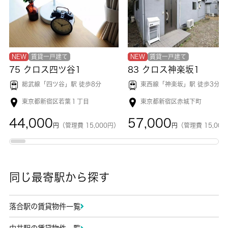
NEW
賃貸一戸建て
NEW
賃貸一戸建て
75 クロス四ツ谷1
83 クロス神楽坂1
総武線「
四ツ谷
」駅 徒歩8分
東西線「
神楽坂
」駅 徒歩3分
東京都新宿区若葉１丁目
東京都新宿区赤城下町
44,000
57,000
円
（管理費 15,000円）
円
（管理費 15,00
同じ最寄駅から探す
落合駅の賃貸物件一覧