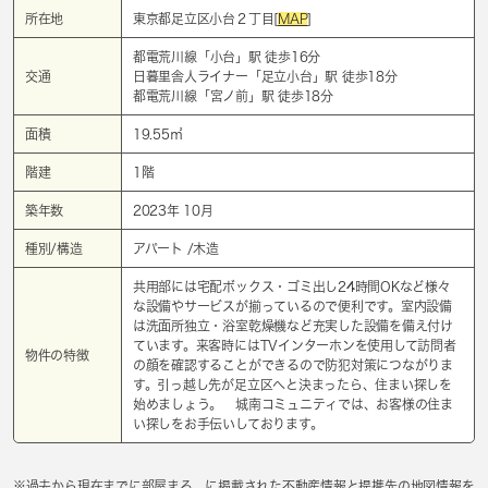
所在地
東京都足立区小台２丁目[
MAP
]
都電荒川線「
小台
」駅 徒歩16分
交通
日暮里舎人ライナー「
足立小台
」駅 徒歩18分
都電荒川線「
宮ノ前
」駅 徒歩18分
面積
19.55㎡
階建
1階
築年数
2023年 10月
種別/構造
アパート /木造
共用部には宅配ボックス・ゴミ出し24時間OKなど様々
な設備やサービスが揃っているので便利です。室内設備
は洗面所独立・浴室乾燥機など充実した設備を備え付け
ています。来客時にはTVインターホンを使用して訪問者
物件の特徴
の顔を確認することができるので防犯対策につながりま
す。引っ越し先が足立区へと決まったら、住まい探しを
始めましょう。 城南コミュニティでは、お客様の住ま
い探しをお手伝いしております。
※過去から現在までに部屋まる。に掲載された不動産情報と提携先の地図情報を