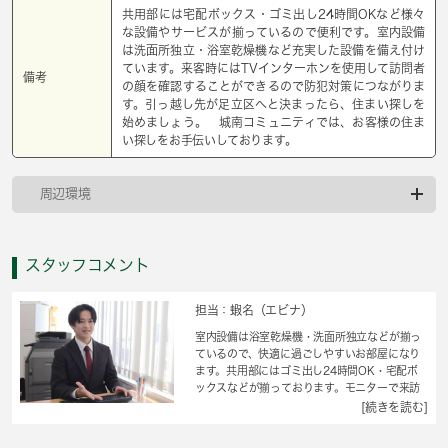
共用部には宅配ボックス・ゴミ出し24時間OKなど様々
な設備やサービスが揃っているので便利です。室内設備
は洗面所独立・浴室乾燥機など充実した設備を備え付け
ています。来客時にはTVインターホンを使用して訪問者
備考
の顔を確認することができるので防犯対策につながりま
す。引っ越し先が足立区へと決まったら、住まい探しを
始めましょう。 城南コミュニティでは、お客様の住ま
い探しをお手伝いしております。
周辺環境
スタッフコメント
担当：蝦名（エビナ）
室内設備は浴室乾燥機・洗面所独立などが揃っ
ているので、快適に過ごしやすいお部屋になり
ます。共用部にはゴミ出し24時間OK・宅配ボ
ックスなどが揃っております。モニターで来訪
者を確認し、インターホンを通じて室内から会
[続きを読む]
話することができます。キッチン付きの物件で
す。こちらのお部屋で新しい生活を始めてみま