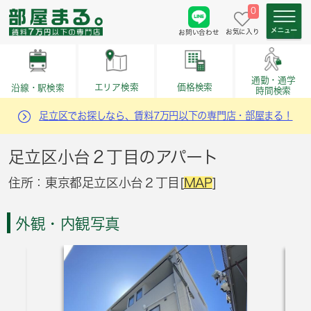
0
お気に入り
お問い合わせ
通勤・通学
価格検索
エリア検索
沿線・駅検索
時間検索
足立区でお探しなら、賃料7万円以下の専門店・部屋まる！
足立区小台２丁目のアパート
住所：東京都足立区小台２丁目[
MAP
]
外観・内観写真