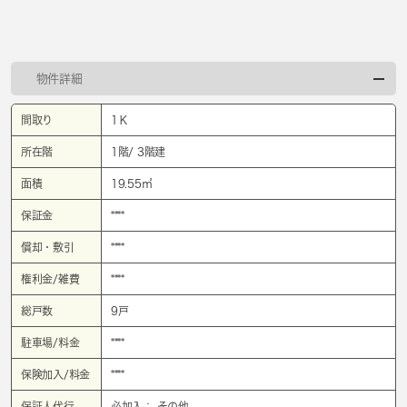
物件詳細
間取り
1Ｋ
所在階
1階/ 3階建
面積
19.55㎡
保証金
****
償却・敷引
****
権利金/雑費
****
総戸数
9戸
駐車場/料金
****
保険加入/料金
****
保証人代行
必加入： その他