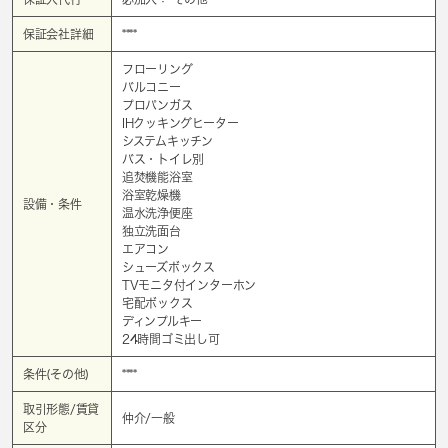
保証会社詳細
****
フローリング
バルコニー
プロパンガス
IHクッキングヒーター
システムキッチン
バス・トイレ別
追焚機能浴室
浴室乾燥機
設備・条件
温水洗浄便座
独立洗面台
エアコン
シューズボックス
TVモニタ付インターホン
宅配ボックス
ディンプルキー
24時間ゴミ出し可
条件(その他)
****
取引形態/賃貸
仲介/一般
区分