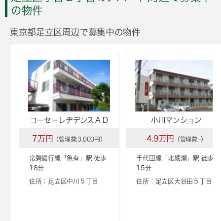
の物件
東京都足立区周辺で募集中の物件
コーセーレヂデンスＡＤ
小川マンション
7万円
4.9万円
（管理費:3,000円）
（管理費:-）
常磐緩行線「
亀有
」駅 徒歩
千代田線「
北綾瀬
」駅 徒歩
18分
15分
住所：足立区中川５丁目
住所：足立区大谷田５丁目