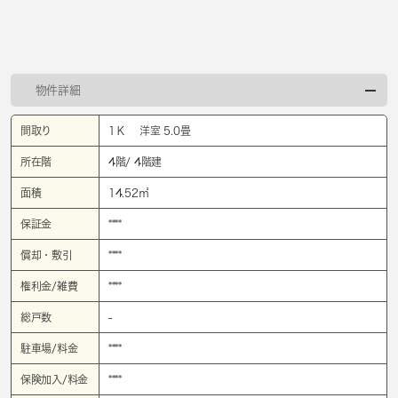
物件詳細
間取り
1Ｋ 洋室 5.0畳
所在階
4階/ 4階建
面積
14.52㎡
保証金
****
償却・敷引
****
権利金/雑費
****
総戸数
-
駐車場/料金
****
保険加入/料金
****