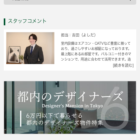
スタッフコメント
担当：吉田（よしだ）
室内設備はエアコン・CATVなど豊富に揃って
おり、過ごしやすいお部屋になっております。
最上階にあるお部屋です。バルコニー付きのマ
ンションで、用途に合わせて活用できます。造
りとデザインに関して、自信をもって情報を提
[続きを読む]
供できるマンションです。最先端の設備を備え
た分譲賃貸のマンションで生活できます。 城
南コミュニティは住まい探しを通して、お客様
のお悩みを解決して参りました。世田谷区地域
の不動産情報をお求めなら是非ご利用くださ
い。