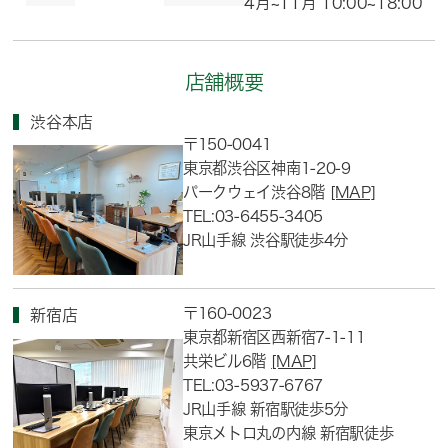
4月~11月 10:00~18:00
店舗概要
渋谷本店
〒150-0041
東京都渋谷区神南1-20-9
パークウェイ渋谷8階
[MAP]
TEL:03-6455-3405
JR山手線 渋谷駅徒歩4分
〒160-0023
新宿店
東京都新宿区西新宿7-1-11
共栄ビル6階
[MAP]
TEL:03-5937-6767
JR山手線 新宿駅徒歩5分
東京メトロ丸の内線 新宿駅徒歩