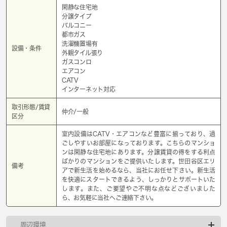
閑静な住宅地
分譲タイプ
バルコニー
都市ガス
洗濯機置場有
設備・条件
外観タイル張り
ガスコンロ
エアコン
CATV
インターネット対応
取引形態/賃貸
仲介/一般
区分
室内設備はCATV・エアコンなど豊富に揃っており、過
ごしやすいお部屋になっております。こちらのマンショ
ンは閑静な住宅地にあります。分譲賃貸の得をする利点
ばかりのマンションをご提供いたします。世田谷区エリ
備考
アで新生活を始めるなら、当社にお任せ下さい。新生活
を快適にスタートできるよう、しっかりとサポートいた
します。また、ご要望やご不明な点などございました
ら、お気軽に当社へご連絡下さい。
周辺環境