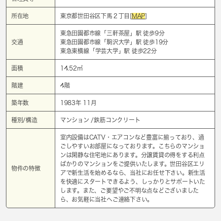
所在地
東京都世田谷区下馬２丁目[
MAP
]
東急田園都市線「
三軒茶屋
」駅 徒歩9分
交通
東急田園都市線「
駒沢大学
」駅 徒歩19分
東急東横線「
学芸大学
」駅 徒歩22分
面積
14.52㎡
階建
4階
築年数
1983年 11月
種別/構造
マンション /鉄筋コンクリート
室内設備はCATV・エアコンなど豊富に揃っており、過
ごしやすいお部屋になっております。こちらのマンショ
ンは閑静な住宅地にあります。分譲賃貸の得をする利点
ばかりのマンションをご提供いたします。世田谷区エリ
物件の特徴
アで新生活を始めるなら、当社にお任せ下さい。新生活
を快適にスタートできるよう、しっかりとサポートいた
します。また、ご要望やご不明な点などございました
ら、お気軽に当社へご連絡下さい。