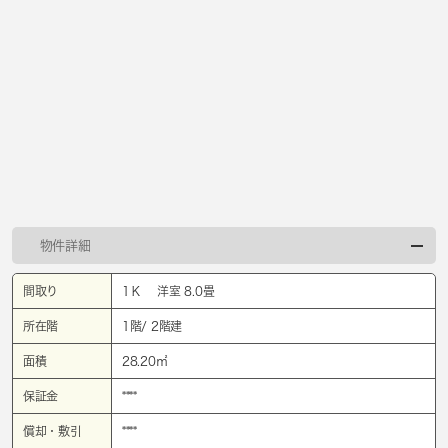
物件詳細
間取り
1Ｋ 洋室 8.0畳
所在階
1階/ 2階建
面積
28.20㎡
保証金
****
償却・敷引
****