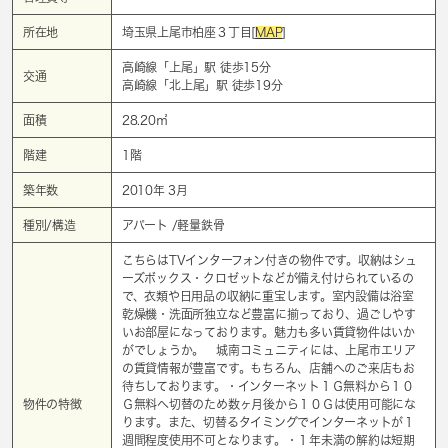
所在地
埼玉県上尾市柏座３丁目[
MAP
]
高崎線「
上尾
」駅 徒歩15分
交通
高崎線「
北上尾
」駅 徒歩19分
面積
28.20㎡
階建
1階
築年数
2010年 3月
種別/構造
アパート /軽量鉄骨
こちらはTVインターフォン付きの物件です。収納はシュ
ーズボックス・クロゼットなどが備え付けられているの
で、衣類や日用品の収納に重宝します。室内設備は浴室
乾燥機・洗面所独立など豊富に揃っており、過ごしやす
いお部屋になっております。魅力も多い賃貸物件はいか
がでしょうか。 城南コミュニティには、上尾市エリア
の賃貸情報が豊富です。もちろん、店舗へのご来店もお
待ちしております。・インターネット１Ｇ無料から１０
物件の特徴
Ｇ無料へ切替のため数ヶ月後から１０Ｇは使用可能にな
ります。また、切替るタイミングでインターネットが１
週間程度使用不可となります。・１年未満の解約は短期