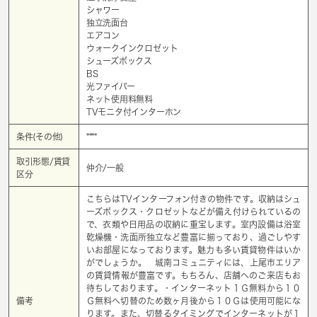
シャワー
独立洗面台
エアコン
ウォークインクロゼット
シューズボックス
BS
光ファイバー
ネット使用料無料
TVモニタ付インターホン
条件(その他)
****
取引形態/賃貸
仲介/一般
区分
こちらはTVインターフォン付きの物件です。収納はシュ
ーズボックス・クロゼットなどが備え付けられているの
で、衣類や日用品の収納に重宝します。室内設備は浴室
乾燥機・洗面所独立など豊富に揃っており、過ごしやす
いお部屋になっております。魅力も多い賃貸物件はいか
がでしょうか。 城南コミュニティには、上尾市エリア
の賃貸情報が豊富です。もちろん、店舗へのご来店もお
待ちしております。・インターネット１Ｇ無料から１０
備考
Ｇ無料へ切替のため数ヶ月後から１０Ｇは使用可能にな
ります。また、切替るタイミングでインターネットが１