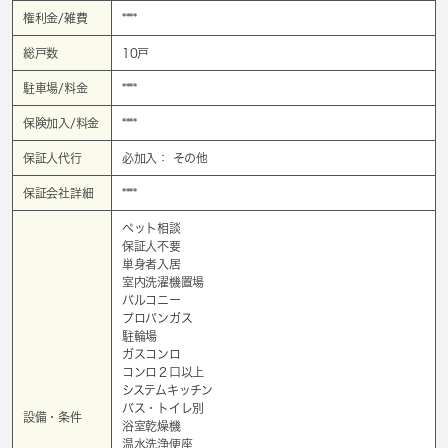
権利金/雑費
****
総戸数
10戸
駐車場/料金
****
保険加入/料金
****
保証人代行
必加入： その他
保証会社詳細
****
ペット相談
保証人不要
単身者入居
室内洗濯機置場
バルコニー
プロパンガス
駐輪場
ガスコンロ
コンロ２口以上
システムキッチン
バス・トイレ別
設備・条件
浴室乾燥機
温水洗浄便座