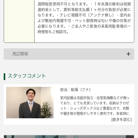
週間程度使用不可となります。・１年未満の解約は短期
違約金として、賃料等総支払額１ヶ月分の負担が必要に
なります。・テレビ視聴不可（アンテナ無し）・室内お
よび敷地内喫煙不可・ペット飼育時は匂いや傷の対策が
必要になります。・ご友人やご家族の来客用駐車場の一
時使用もご相談可。
周辺環境
スタッフコメント
担当：船場（フナ）
室内設備は洗面所独立・浴室乾燥機などが揃っ
ており、とても充実しています。収納はクロゼ
ット・シューズボックスなど豊富なので、衣類
や履き物の整理がしやすく便利です。来客時に
はTVインターホンを使用して訪問者の顔を確認
[続きを読む]
することができます。入居日のご相談がござい
ましたら何なりとお申し付けください。光回線
を繋げましたのでパソコン作業がスムーズで