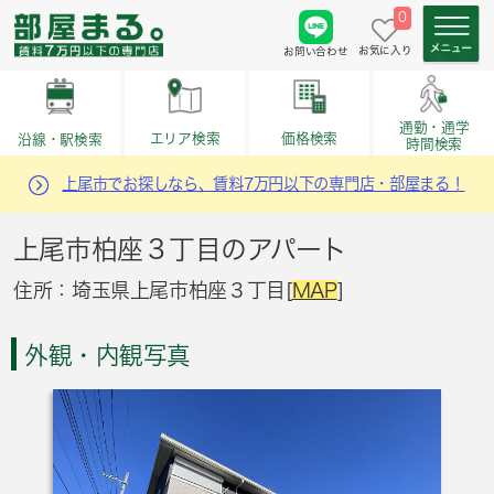
0
お気に入り
お問い合わせ
通勤・通学
価格検索
エリア検索
沿線・駅検索
時間検索
上尾市でお探しなら、賃料7万円以下の専門店・部屋まる！
上尾市柏座３丁目のアパート
住所：埼玉県上尾市柏座３丁目[
MAP
]
外観・内観写真