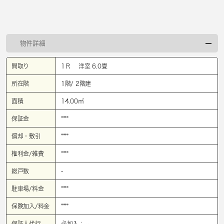
物件詳細
間取り
1Ｒ 洋室 6.0畳
所在階
1階/ 2階建
面積
14.00㎡
保証金
****
償却・敷引
****
権利金/雑費
****
総戸数
-
駐車場/料金
****
保険加入/料金
****
保証人代行
必加入： -