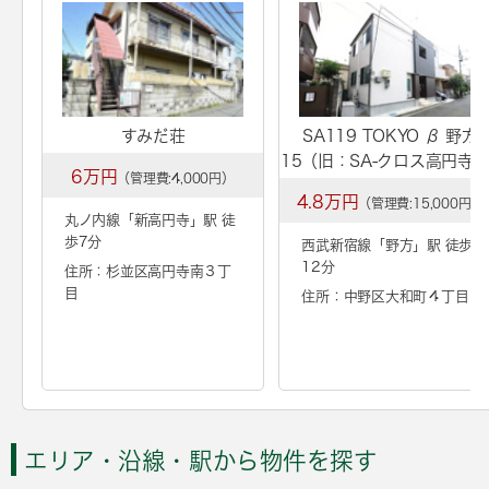
すみだ荘
SA119 TOKYO β 野方
15（旧：SA-クロス高円寺3
6万円
（管理費:4,000円）
4.8万円
（管理費:15,000円）
丸ノ内線「
新高円寺
」駅 徒
歩7分
西武新宿線「
野方
」駅 徒歩
12分
住所：杉並区高円寺南３丁
目
住所：中野区大和町４丁目
エリア・沿線・駅から物件を探す