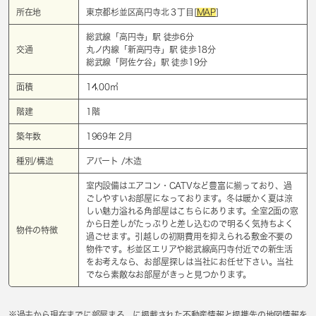
所在地
東京都杉並区高円寺北３丁目[
MAP
]
総武線「
高円寺
」駅 徒歩6分
交通
丸ノ内線「
新高円寺
」駅 徒歩18分
総武線「
阿佐ケ谷
」駅 徒歩19分
面積
14.00㎡
階建
1階
築年数
1969年 2月
種別/構造
アパート /木造
室内設備はエアコン・CATVなど豊富に揃っており、過
ごしやすいお部屋になっております。冬は暖かく夏は涼
しい魅力溢れる角部屋はこちらにあります。全室2面の窓
から日差しがたっぷりと差し込むので明るく気持ちよく
物件の特徴
過ごせます。引越しの初期費用を抑えられる敷金不要の
物件です。杉並区エリアや総武線高円寺付近での新生活
をお考えなら、お部屋探しは当社にお任せ下さい。当社
でなら素敵なお部屋がきっと見つかります。
※過去から現在までに部屋まる。に掲載された不動産情報と提携先の地図情報を