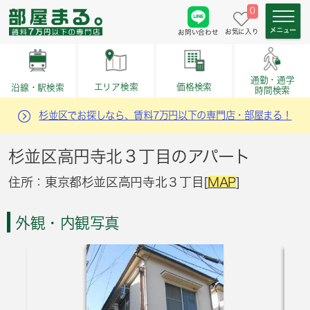
0
お気に入り
お問い合わせ
通勤・通学
価格検索
エリア検索
沿線・駅検索
時間検索
杉並区でお探しなら、賃料7万円以下の専門店・部屋まる！
杉並区高円寺北３丁目のアパート
住所：東京都杉並区高円寺北３丁目[
MAP
]
外観・内観写真