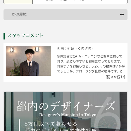
周辺環境
スタッフコメント
担当：釘崎（くぎざき）
室内設備はCATV・エアコンなど豊富に揃って
おり、過ごしやすいお部屋になっております。
お住まいをお探しなら、5.2万円の物件はいかが
でしょうか。フローリング仕様の物件です。こ
ちらは現在空家の物件です。新しい日々を送る
[続きを読む]
にふさわしい、きれいな室内です。当社スタッ
フの豊富な経験から、住まい探しに関するお問
い合わせを受け付けております。お客様のニー
ズにお応えできるよう努めて参りますので、ま
ずはお気軽にご連絡下さい。