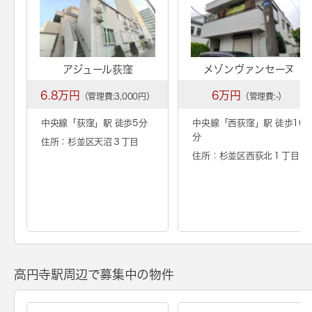
アジュール荻窪
メゾンヴァンセーヌ
6.8万円
6万円
（管理費:3,000円）
（管理費:-）
中央線「
荻窪
」駅 徒歩5分
中央線「
西荻窪
」駅 徒歩10
分
住所：杉並区天沼３丁目
住所：杉並区西荻北１丁目
高円寺駅周辺で募集中の物件