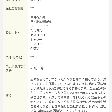
保証会社詳細
****
単身者入居
室内洗濯機置場
フローリング
都市ガス
設備・条件
ガスコンロ
シャワー
エアコン
CATV
条件(その他)
****
取引形態/賃貸
仲介/一般
区分
室内設備はエアコン・CATVなど豊富に揃っており、過
ごしやすいお部屋になっております。冬は暖かく夏は涼
しい魅力溢れる角部屋はこちらにあります。全室2面の窓
から日差しがたっぷりと差し込むので明るく気持ちよく
備考
過ごせます。引越しの初期費用を抑えられる敷金不要の
物件です。杉並区エリアや総武線高円寺付近での新生活
をお考えなら、お部屋探しは当社にお任せ下さい。当社
でなら素敵なお部屋がきっと見つかります。