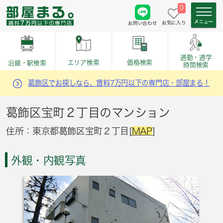
0
お気に入り
お問い合わせ
通勤・通学
価格検索
エリア検索
沿線・駅検索
時間検索
葛飾区でお探しなら、賃料7万円以下の専門店・部屋まる！
葛飾区宝町２丁目のマンション
住所：東京都葛飾区宝町２丁目[
MAP
]
外観・内観写真