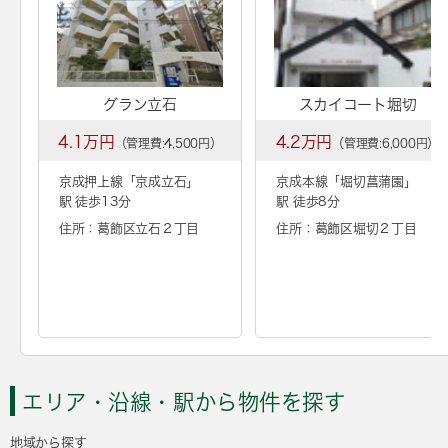
グラン立石
スカイコート堀切
4.1万円
4.2万円
（管理費:4,500円）
（管理費:6,000円）
京成押上線「
京成立石
」
京成本線「
堀切菖蒲園
」
駅 徒歩13分
駅 徒歩8分
住所：葛飾区立石２丁目
住所：葛飾区堀切２丁目
エリア・沿線・駅から物件を探す
地域から探す