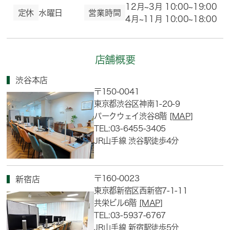
12月~3月 10:00~19:00
定休
水曜日
営業時間
4月~11月 10:00~18:00
店舗概要
渋谷本店
〒150-0041
東京都渋谷区神南1-20-9
パークウェイ渋谷8階
[MAP]
TEL:03-6455-3405
JR山手線 渋谷駅徒歩4分
〒160-0023
新宿店
東京都新宿区西新宿7-1-11
共栄ビル6階
[MAP]
TEL:03-5937-6767
JR山手線 新宿駅徒歩5分