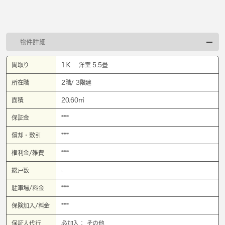
物件詳細
間取り
1Ｋ 洋室 5.5畳
所在階
2階/ 3階建
面積
20.60㎡
保証金
****
償却・敷引
****
権利金/雑費
****
総戸数
-
駐車場/料金
****
保険加入/料金
****
保証人代行
必加入： その他