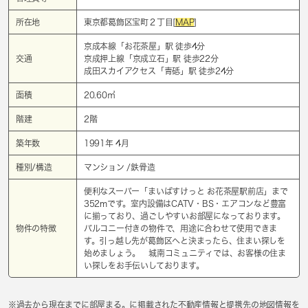
所在地
東京都葛飾区宝町２丁目[
MAP
]
京成本線「
お花茶屋
」駅 徒歩4分
交通
京成押上線「
京成立石
」駅 徒歩22分
成田スカイアクセス「
青砥
」駅 徒歩24分
面積
20.60㎡
階建
2階
築年数
1991年 4月
種別/構造
マンション /鉄骨造
便利なスーパー「まいばすけっと お花茶屋駅前店」まで
352mです。室内設備はCATV・BS・エアコンなど豊富
に揃っており、過ごしやすいお部屋になっております。
物件の特徴
バルコニー付きの物件で、用途に合わせて使用できま
す。引っ越し先が葛飾区へと決まったら、住まい探しを
始めましょう。 城南コミュニティでは、お客様の住ま
い探しをお手伝いしております。
※過去から現在までに部屋まる。に掲載された不動産情報と提携先の地図情報を