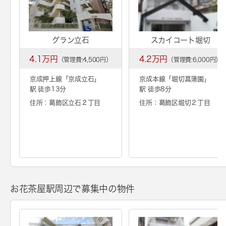
グラン立石
スカイコート堀切
4.1万円
4.2万円
（管理費:4,500円）
（管理費:6,000円）
京成押上線「
京成立石
」
京成本線「
堀切菖蒲園
」
駅 徒歩13分
駅 徒歩8分
住所：葛飾区立石２丁目
住所：葛飾区堀切２丁目
お花茶屋駅周辺で募集中の物件