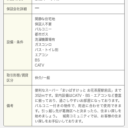
保証会社詳細
****
閑静な住宅地
保証人不要
バルコニー
都市ガス
洗濯機置場有
設備・条件
ガスコンロ
バス・トイレ別
エアコン
BS
CATV
取引形態/賃貸
仲介/一般
区分
便利なスーパー「まいばすけっと お花茶屋駅前店」まで
352mです。室内設備はCATV・BS・エアコンなど豊富
に揃っており、過ごしやすいお部屋になっております。
備考
バルコニー付きの物件で、用途に合わせて使用できま
す。引っ越し先が葛飾区へと決まったら、住まい探しを
始めましょう。 城南コミュニティでは、お客様の住ま
い探しをお手伝いしております。