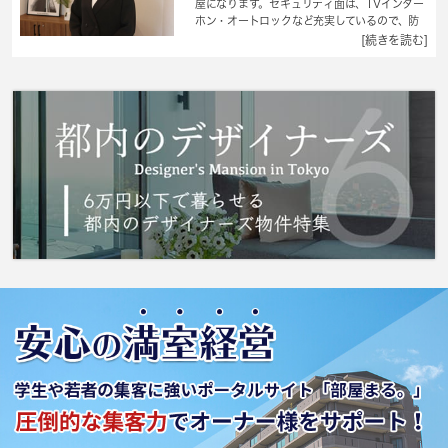
屋になります。セキュリティ面は、TVインター
ホン・オートロックなど充実しているので、防
犯対策もばっちりです。お早めのご案内が可能
[続きを読む]
な物件となっておりますので、内見のご予約お
待ちしております。南向きのアパートは日中家
にいることが多い方におすすめです。デザイナ
ーズアパートは独創的で、ご好評いただいてい
ます。初期費用を抑えられる敷金不要のアパー
トです。板橋区での住まい探しならお任せくだ
さい。 城南コミュニティは地域の不動産会社
として、あらゆる条件にお応えできるよう努め
ています。