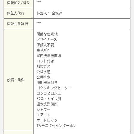
保険加入/料金
****
保証人代行
必加入： 全保連
保証会社詳細
****
閑静な住宅地
デザイナーズ
保証人不要
事務所可
室内洗濯機置場
ロフト付き
都市ガス
公営水道
公共排水
設備・条件
照明器具付き
IHクッキングヒーター
コンロ２口以上
バス・トイレ別
温水洗浄便座
シャワー
エアコン
オートロック
TVモニタ付インターホン