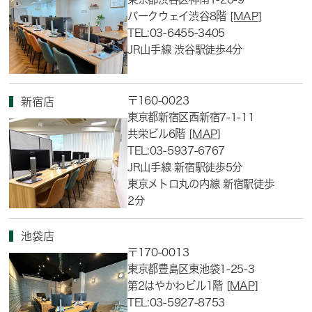
パークウェイ渋谷8階
[MAP]
TEL:03-6455-3405
JR山手線 渋谷駅徒歩4分
〒160-0023
新宿店
東京都新宿区西新宿7-1-11
共栄ビル6階
[MAP]
TEL:03-5937-6767
JR山手線 新宿駅徒歩5分
東京メトロ丸の内線 新宿駅徒歩
2分
池袋店
〒170-0013
東京都豊島区東池袋1-25-3
第2はやかわビル1階
[MAP]
TEL:03-5927-8753