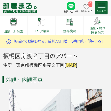
0
お気に入り
お問い合わせ
通勤・通学
価格検索
エリア検索
沿線・駅検索
時間検索
板橋区でお探しなら、賃料7万円以下の専門店・部屋まる！
板橋区舟渡２丁目のアパート
住所：東京都板橋区舟渡２丁目[
MAP
]
外観・内観写真