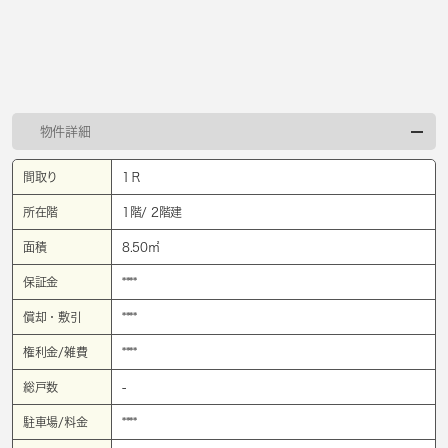
物件詳細
間取り
1Ｒ
所在階
1階/ 2階建
面積
8.50㎡
保証金
****
償却・敷引
****
権利金/雑費
****
総戸数
-
駐車場/料金
****