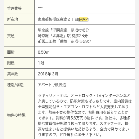
管理費等
****
所在地
東京都板橋区舟渡２丁目[
MAP
]
埼京線「
浮間舟渡
」駅 徒歩6分
交通
埼京線「
北赤羽
」駅 徒歩24分
都営三田線「
蓮根
」駅 徒歩29分
面積
8.50㎡
階建
1階
築年数
2018年 3月
種別/構造
アパート /鉄骨造
セキュリティ面は、オートロック・TVインターホンなど
充実しているので、防犯対策もばっちりです。室内設備は
全室照明付き・エアコン・ロフトなど大変充実しており
ます。敷金不要の物件なので、初期費用を減らすことが
物件の特徴
できます。賃料が月5.6万円の物件です。当社は、多種多
様な賃貸情報を取り扱っております。スタッフ一同、快
適な住まいをご提供いただけるよう、全力で努めてまい
りますので、ぜひ当社にお任せ下さい。