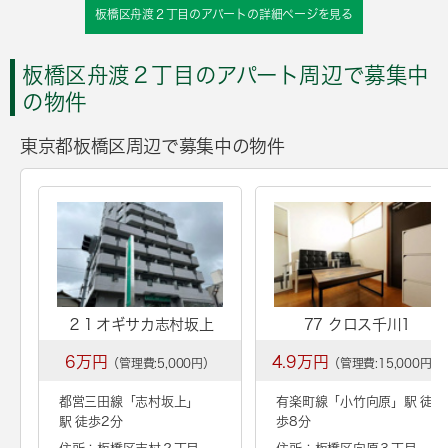
板橋区舟渡２丁目のアパートの詳細ページを見る
板橋区舟渡２丁目のアパート周辺で募集中
の物件
東京都板橋区周辺で募集中の物件
２１オギサカ志村坂上
77 クロス千川1
6万円
4.9万円
（管理費:5,000円）
（管理費:15,000円）
都営三田線「
志村坂上
」
有楽町線「
小竹向原
」駅 徒
駅 徒歩2分
歩8分