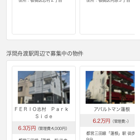
住所：板橋区志村２丁目
住所：板橋区向原３丁目
浮間舟渡駅周辺で募集中の物件
ＦＥＲＩＯ志村 Ｐａｒｋ
アパルトマン蓮根
Ｓｉｄｅ
6.2万円
（管理費:-）
6.3万円
（管理費:4,000円）
都営三田線「
蓮根
」駅 徒歩
9分