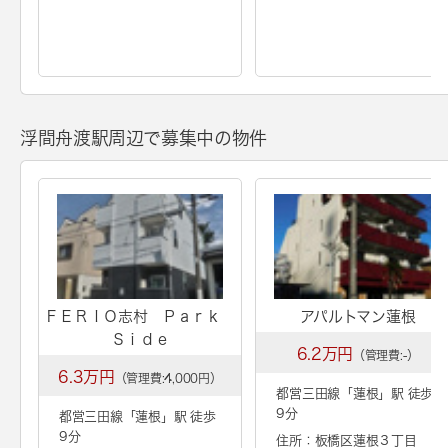
浮間舟渡駅周辺で募集中の物件
ＦＥＲＩＯ志村 Ｐａｒｋ
アパルトマン蓮根
Ｓｉｄｅ
6.2万円
（管理費:-）
6.3万円
（管理費:4,000円）
都営三田線「
蓮根
」駅 徒歩
9分
都営三田線「
蓮根
」駅 徒歩
9分
住所：板橋区蓮根３丁目