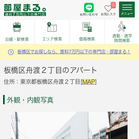
0
お気に入り
お問い合わせ
通勤・通学
価格検索
エリア検索
沿線・駅検索
時間検索
板橋区でお探しなら、賃料7万円以下の専門店・部屋まる！
板橋区舟渡２丁目のアパート
住所：東京都板橋区舟渡２丁目[
MAP
]
外観・内観写真