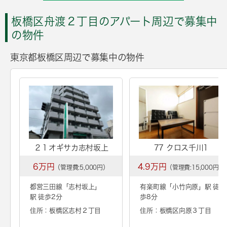
板橋区舟渡２丁目のアパート周辺で募集中
の物件
東京都板橋区周辺で募集中の物件
２１オギサカ志村坂上
77 クロス千川1
6万円
4.9万円
（管理費:5,000円）
（管理費:15,000円）
都営三田線「
志村坂上
」
有楽町線「
小竹向原
」駅 徒
駅 徒歩2分
歩8分
住所：板橋区志村２丁目
住所：板橋区向原３丁目