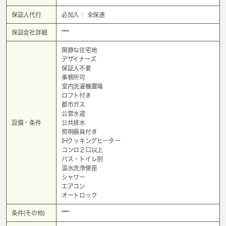
保証人代行
必加入： 全保連
保証会社詳細
****
閑静な住宅地
デザイナーズ
保証人不要
事務所可
室内洗濯機置場
ロフト付き
都市ガス
公営水道
設備・条件
公共排水
照明器具付き
IHクッキングヒーター
コンロ２口以上
バス・トイレ別
温水洗浄便座
シャワー
エアコン
オートロック
条件(その他)
****