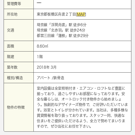
管理費等
****
所在地
東京都板橋区舟渡２丁目[
MAP
]
埼京線「
浮間舟渡
」駅 徒歩6分
交通
埼京線「
北赤羽
」駅 徒歩24分
都営三田線「
蓮根
」駅 徒歩29分
面積
8.60㎡
階建
1階
築年数
2018年 3月
種別/構造
アパート /鉄骨造
室内設備は全室照明付き・エアコン・ロフトなど豊富に
揃っており、過ごしやすいお部屋になっております。安
全な暮らしは、オートロック付き物件から始めましょ
う。独創的なデザイナーズ物件で、ご好評いただいていま
物件の特徴
す。浴室とトイレが分かれています。当社は、多種多様な
賃貸情報を取り扱っております。スタッフ一同、快適な
住まいをご提供いただけるよう、全力で努めてまいりま
すので、ぜひ当社にお任せ下さい。