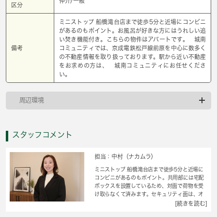
仲介/一般
区分
ミニストップ 船橋滝台店まで徒歩5分と近場にコンビニ
があるのもポイント。お風呂が好きな方にはうれしい追
い焚き機能付き。こちらの物件はアパートです。 城南
備考
コミュニティでは、京成電鉄松戸線前原を中心に数多く
の不動産情報を取り扱っております。駅から近い不動産
をお求めの方は、 城南コミュニティにお任せくださ
い。
周辺環境
スタッフコメント
担当：中村（ナカムラ）
ミニストップ 船橋滝台店まで徒歩5分と近場に
コンビニがあるのもポイント。共用部には宅配
ボックスを設置しているため、対面で荷物を受
け取らなくて済みます。セキュリティ面は、オ
ートロック・TVインターホンなど充実している
[続きを読む]
ので、防犯対策もばっちりです。室内設備は洗