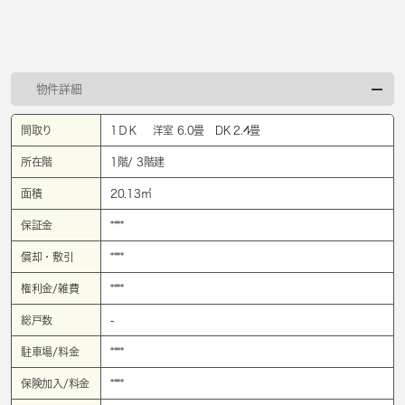
物件詳細
間取り
1ＤＫ 洋室 6.0畳 DK 2.4畳
所在階
1階/ 3階建
面積
20.13㎡
保証金
****
償却・敷引
****
権利金/雑費
****
総戸数
-
駐車場/料金
****
保険加入/料金
****