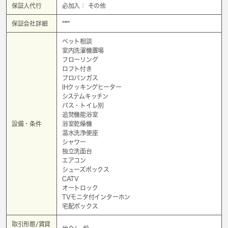
保証人代行
必加入： その他
保証会社詳細
****
ペット相談
室内洗濯機置場
フローリング
ロフト付き
プロパンガス
IHクッキングヒーター
システムキッチン
バス・トイレ別
追焚機能浴室
設備・条件
浴室乾燥機
温水洗浄便座
シャワー
独立洗面台
エアコン
シューズボックス
CATV
オートロック
TVモニタ付インターホン
宅配ボックス
取引形態/賃貸