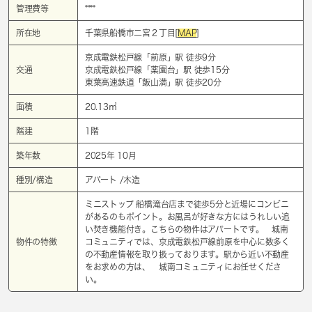
管理費等
****
所在地
千葉県船橋市二宮２丁目[
MAP
]
京成電鉄松戸線「
前原
」駅 徒歩9分
交通
京成電鉄松戸線「
薬園台
」駅 徒歩15分
東葉高速鉄道「
飯山満
」駅 徒歩20分
面積
20.13㎡
階建
1階
築年数
2025年 10月
種別/構造
アパート /木造
ミニストップ 船橋滝台店まで徒歩5分と近場にコンビニ
があるのもポイント。お風呂が好きな方にはうれしい追
い焚き機能付き。こちらの物件はアパートです。 城南
物件の特徴
コミュニティでは、京成電鉄松戸線前原を中心に数多く
の不動産情報を取り扱っております。駅から近い不動産
をお求めの方は、 城南コミュニティにお任せくださ
い。