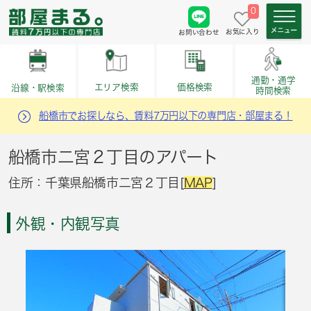
0
お気に入り
お問い合わせ
通勤・通学
価格検索
エリア検索
沿線・駅検索
時間検索
船橋市でお探しなら、賃料7万円以下の専門店・部屋まる！
船橋市二宮２丁目のアパート
住所：千葉県船橋市二宮２丁目[
MAP
]
外観・内観写真