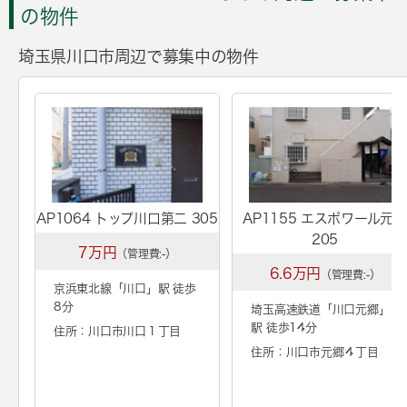
の物件
埼玉県川口市周辺で募集中の物件
AP1064 トップ川口第二 305
AP1155 エスポワール元郷
205
7万円
（管理費:-）
6.6万円
（管理費:-）
京浜東北線「
川口
」駅 徒歩
8分
埼玉高速鉄道「
川口元郷
」
駅 徒歩14分
住所：川口市川口１丁目
住所：川口市元郷４丁目