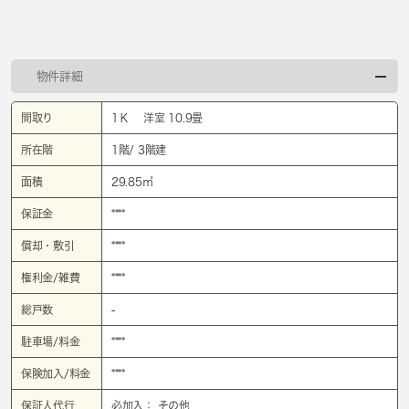
物件詳細
間取り
1Ｋ 洋室 10.9畳
所在階
1階/ 3階建
面積
29.85㎡
保証金
****
償却・敷引
****
権利金/雑費
****
総戸数
-
駐車場/料金
****
保険加入/料金
****
保証人代行
必加入： その他