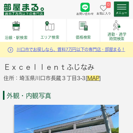
0
お気に入り
お問い合わせ
通勤・通学
価格検索
エリア検索
沿線・駅検索
時間検索
川口市でお探しなら、賃料7万円以下の専門店・部屋まる！
Ｅｘｃｅｌｌｅｎｔふじなみ
住所：埼玉県川口市長蔵３丁目3-3[
MAP
]
外観・内観写真