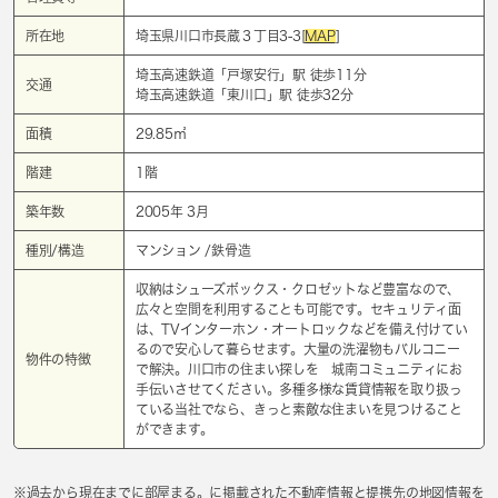
所在地
埼玉県川口市長蔵３丁目3-3[
MAP
]
埼玉高速鉄道「
戸塚安行
」駅 徒歩11分
交通
埼玉高速鉄道「
東川口
」駅 徒歩32分
面積
29.85㎡
階建
1階
築年数
2005年 3月
種別/構造
マンション /鉄骨造
収納はシューズボックス・クロゼットなど豊富なので、
広々と空間を利用することも可能です。セキュリティ面
は、TVインターホン・オートロックなどを備え付けてい
るので安心して暮らせます。大量の洗濯物もバルコニー
物件の特徴
で解決。川口市の住まい探しを 城南コミュニティにお
手伝いさせてください。多種多様な賃貸情報を取り扱っ
ている当社でなら、きっと素敵な住まいを見つけること
ができます。
※過去から現在までに部屋まる。に掲載された不動産情報と提携先の地図情報を