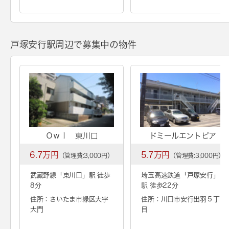
戸塚安行駅周辺で募集中の物件
Ｏｗｌ 東川口
ドミールエントピア
6.7万円
5.7万円
（管理費:3,000円）
（管理費:3,000円）
武蔵野線「
東川口
」駅 徒歩
埼玉高速鉄道「
戸塚安行
」
8分
駅 徒歩22分
住所：さいたま市緑区大字
住所：川口市安行出羽５丁
大門
目