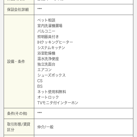
保証会社詳細
****
ペット相談
室内洗濯機置場
バルコニー
照明器具付き
IHクッキングヒーター
システムキッチン
浴室乾燥機
温水洗浄便座
設備・条件
独立洗面台
エアコン
シューズボックス
CS
BS
ネット使用料無料
オートロック
TVモニタ付インターホン
条件(その他)
****
取引形態/賃貸
仲介/一般
区分