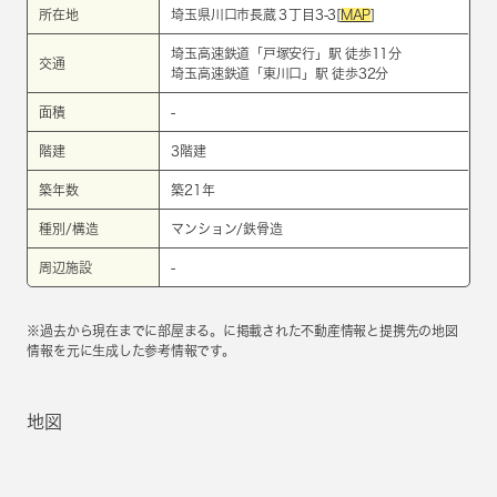
所在地
埼玉県川口市長蔵３丁目3-3[
MAP
]
埼玉高速鉄道
「
戸塚安行
」駅 徒歩11分
交通
埼玉高速鉄道
「
東川口
」駅 徒歩32分
面積
-
階建
3階建
築年数
築21年
種別/構造
マンション/鉄骨造
周辺施設
-
※過去から現在までに部屋まる。に掲載された不動産情報と提携先の地図
情報を元に生成した参考情報です。
地図