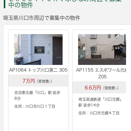
中の物件
埼玉県川口市周辺で募集中の物件
AP1064 トップ川口第二 305
AP1155 エスポワール元郷
205
7万円
（管理費:-）
6.6万円
（管理費:-）
京浜東北線「
川口
」駅 徒歩
8分
埼玉高速鉄道「
川口元郷
」
駅 徒歩14分
住所：川口市川口１丁目
住所：川口市元郷４丁目