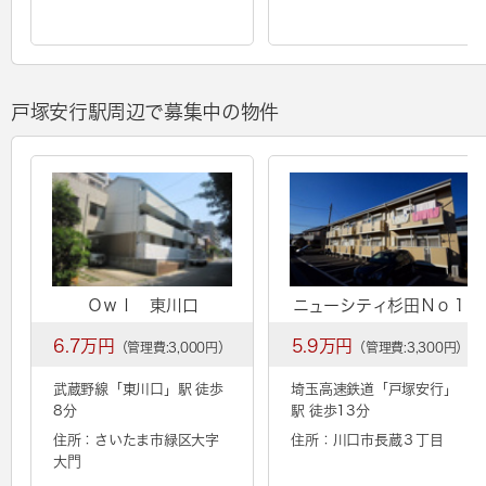
戸塚安行駅周辺で募集中の物件
Ｏｗｌ 東川口
ニューシティ杉田Ｎｏ１
6.7万円
5.9万円
（管理費:3,000円）
（管理費:3,300円）
武蔵野線「
東川口
」駅 徒歩
埼玉高速鉄道「
戸塚安行
」
8分
駅 徒歩13分
住所：さいたま市緑区大字
住所：川口市長蔵３丁目
大門