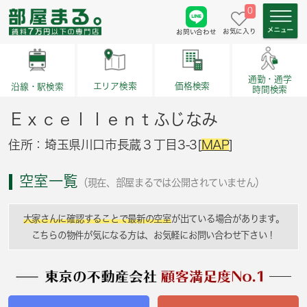
0
お気に入り
お問い合わせ
通勤・通学
価格検索
エリア検索
沿線・駅検索
時間検索
Ｅｘｃｅｌｌｅｎｔふじなみ
住所：埼玉県川口市長蔵３丁目3-3[
MAP
]
空室一覧
（現在、部屋まるでは公開されていません）
大家さんに確認することで最新の空室
が出ている場合があります。
こちらの物件が気になる方は、お気軽にお問い合わせ下さい！