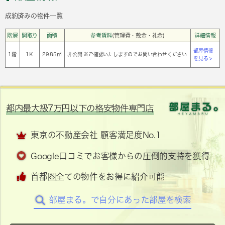
成約済みの物件一覧
階層
間取り
面積
参考賃料
(管理費・敷金・礼金)
詳細情報
部屋情報
1階
1Ｋ
29.85㎡
非公開 ※ご確認いたしますのでお問い合わせください
を見る >
都内最大級7万円以下の格安物件専門店
東京の不動産会社 顧客満足度No.1
Google口コミでお客様からの圧倒的支持を獲得
首都圏全ての物件をお得に紹介可能
部屋まる。で自分にあった部屋を検索