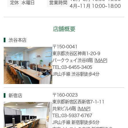
定休
水曜日
営業時間
4月~11月 10:00~18:00
店舗概要
渋谷本店
〒150-0041
東京都渋谷区神南1-20-9
パークウェイ渋谷8階
[MAP]
TEL:03-6455-3405
JR山手線 渋谷駅徒歩4分
〒160-0023
新宿店
東京都新宿区西新宿7-1-11
共栄ビル6階
[MAP]
TEL:03-5937-6767
JR山手線 新宿駅徒歩5分