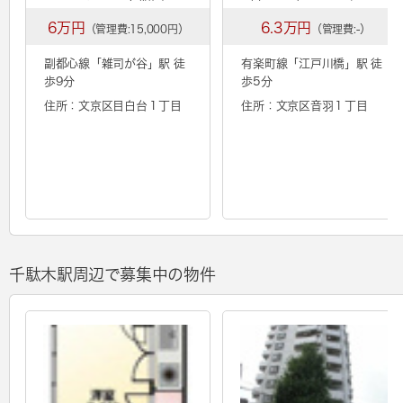
6万円
6.3万円
（管理費:15,000円）
（管理費:-）
副都心線「
雑司が谷
」駅 徒
有楽町線「
江戸川橋
」駅 徒
歩9分
歩5分
住所：文京区目白台１丁目
住所：文京区音羽１丁目
千駄木駅周辺で募集中の物件