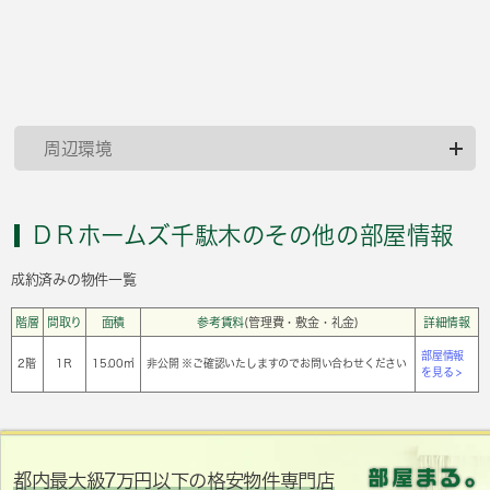
周辺環境
ＤＲホームズ千駄木のその他の部屋情報
成約済みの物件一覧
階層
間取り
面積
参考賃料
(管理費・敷金・礼金)
詳細情報
部屋情報
2階
1Ｒ
15.00㎡
非公開 ※ご確認いたしますのでお問い合わせください
を見る >
都内最大級7万円以下の格安物件専門店