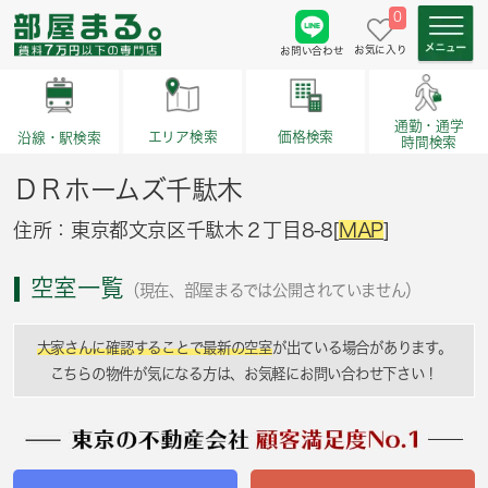
0
お気に入り
お問い合わせ
通勤・通学
価格検索
エリア検索
沿線・駅検索
時間検索
ＤＲホームズ千駄木
住所：東京都文京区千駄木２丁目8-8[
MAP
]
空室一覧
（現在、部屋まるでは公開されていません）
大家さんに確認することで最新の空室
が出ている場合があります。
こちらの物件が気になる方は、お気軽にお問い合わせ下さい！