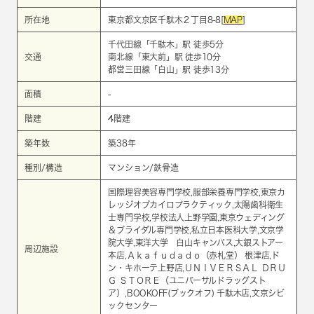
所在地
東京都文京区千駄木２丁目8-8[
MAP
]
千代田線
「
千駄木
」駅 徒歩5分
交通
南北線
「
東大前
」駅 徒歩10分
都営三田線
「
白山
」駅 徒歩13分
面積
-
階建
4階建
築年数
築38年
種別/構造
マンション/鉄骨造
国際理容美容専門学校,服部栄養専門学校,東京カ
レッジオブカイロプラクティック,太陽歯科衛生
士専門学校,学校法人上野学園,東京ウェディング
＆ブライダル専門学校,私立日本医科大学,文京学
院大学,東洋大学 白山キャンパス,大銀ストアー
周辺施設
本店,Ａｋａｆｕｄａｄｏ（赤札堂） 根津店,ド
ン・キホーテ上野店,ＵＮＩＶＥＲＳＡＬ ＤＲＵ
Ｇ ＳＴＯＲＥ（ユニバーサルドラッグスト
ア）,BOOKOFF(ブックオフ) 千駄木店,文京シビ
ックセンター