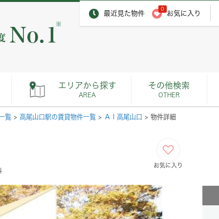
0
最近見た物件
お気に入り
※
エリアから探す
その他検索
AREA
OTHER
一覧
>
高尾山口駅の賃貸物件一覧
>
ＡＩ高尾山口
>
物件詳細
お気に入り
料