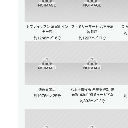
セブンイレブン 高尾山イン
ファミリーマート 八王子高
た
ター店
尾町店
約
約1246m／16分
約1297m／17分
佐藤青果店
八王子市役所 産業振興部 観
光課 高尾599ミュージアム
約1976m／25分
約
約892m／12分