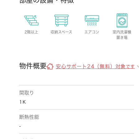
部屋の設備・特徴
2階以上
収納スペース
エアコン
室内洗濯機
置き場
物件概要
安心サポート24（無料）対象
です
間取り
1Ｋ
断熱性能
-