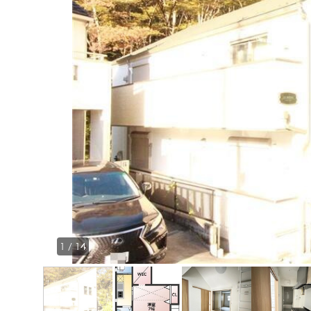
1
/
14