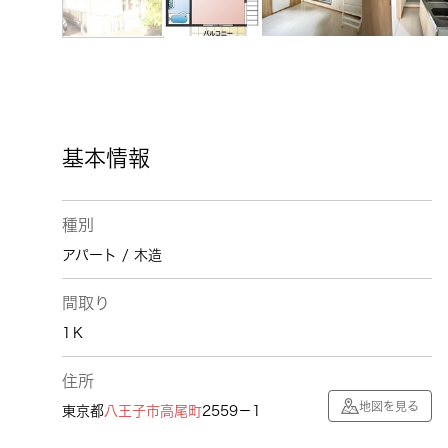
基本情報
種別
アパート / 木造
間取り
1Ｋ
住所
地図を見る
東京都
八王子市
高尾町
2559－1