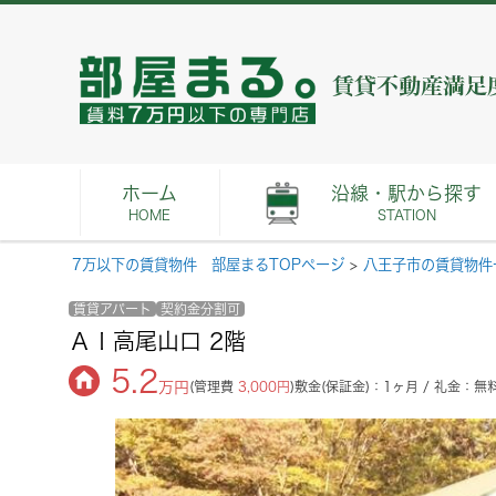
ホーム
沿線・駅から探す
HOME
STATION
7万以下の賃貸物件 部屋まるTOPページ
>
八王子市の賃貸物件
賃貸アパート
契約金分割可
ＡＩ高尾山口 2階
5.2
万円
(管理費
3,000円
)
敷金(保証金)：1ヶ月 / 礼金：無