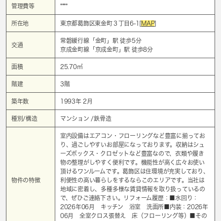
管理費等
****
所在地
東京都葛飾区東金町３丁目6-1[
MAP
]
常磐緩行線「
金町
」駅 徒歩5分
交通
京成金町線「
京成金町
」駅 徒歩8分
面積
25.70㎡
階建
3階
築年数
1993年 2月
種別/構造
マンション /鉄骨造
室内設備はエアコン・フローリングなど豊富に揃ってお
り、過ごしやすいお部屋になっております。収納はシュ
ーズボックス・クロゼットなど豊富なので、衣類や履き
物の整理がしやすく便利です。機能性が高く広々お使い
頂けるワンルームです。葛飾区は住環境が充実しており、
物件の特徴
利便性の高い暮らしをするならこのエリアです。当社は
地域に密着し、多種多様な賃貸情報を取り扱っているの
で、ぜひご連絡下さい。リフォーム履歴：■水回り：
2026年06月 キッチン 浴室 洗面所■内装：2026年
06月 全室クロス張替え 床（フローリング等）■その