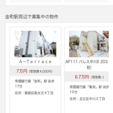
金町駅周辺で募集中の物件
Ａ－Ｔｅｒｒａｃｅ
AP111 パレス中川II 203（
有）
7万円
（管理費:4,000円）
6.7万円
（管理費:-）
常磐緩行線「
金町
」駅 徒歩
17分
常磐緩行線「
亀有
」駅 徒歩
10分
住所：葛飾区南水元４丁目
住所：足立区中川３丁目