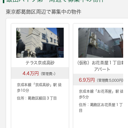
東京都葛飾区周辺で募集中の物件
テラス京成高砂
（仮称）お花茶屋１丁目新
アパート
4.4万円
（管理費:-）
6.9万円
（管理費:5,000円）
京成本線「
京成高砂
」駅 徒
歩10分
京成本線「
お花茶屋
」駅 徒
歩5分
住所：葛飾区細田３丁目
住所：葛飾区お花茶屋１丁
目