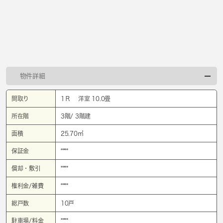
物件詳細
間取り
1Ｒ 洋室 10.0畳
所在階
3階/ 3階建
面積
25.70㎡
保証金
****
償却・敷引
****
権利金/雑費
****
総戸数
10戸
駐車場/料金
****