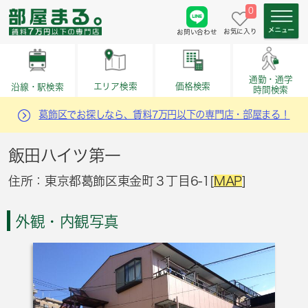
0
お気に入り
お問い合わせ
通勤・通学
価格検索
エリア検索
沿線・駅検索
時間検索
葛飾区でお探しなら、賃料7万円以下の専門店・部屋まる！
飯田ハイツ第一
住所：東京都葛飾区東金町３丁目6-1[
MAP
]
外観・内観写真