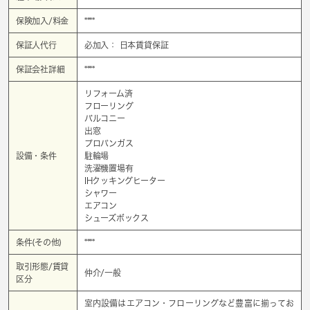
保険加入/料金
****
保証人代行
必加入： 日本賃貸保証
保証会社詳細
****
リフォーム済
フローリング
バルコニー
出窓
プロパンガス
設備・条件
駐輪場
洗濯機置場有
IHクッキングヒーター
シャワー
エアコン
シューズボックス
条件(その他)
****
取引形態/賃貸
仲介/一般
区分
室内設備はエアコン・フローリングなど豊富に揃ってお