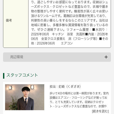
り、過ごしやすいお部屋になっております。収納はシュ
ーズボックス・クロゼットなど豊富なので、衣類や履き
物の整理がしやすく便利です。機能性が高く広々お使い
頂けるワンルームです。葛飾区は住環境が充実しており、
備考
利便性の高い暮らしをするならこのエリアです。当社は
地域に密着し、多種多様な賃貸情報を取り扱っているの
で、ぜひご連絡下さい。リフォーム履歴：■水回り：
2026年06月 キッチン 浴室 洗面所■内装：2026年
06月 全室クロス張替え 床（フローリング等）■その
他：2026年06月 エアコン
周辺環境
スタッフコメント
担当：釘崎（くぎざき）
歩いて4分の場所には第一病院があります。室内
設備はエアコン・フローリングなどが揃ってお
り、とても充実しています。収納はクロゼッ
ト・シューズボックスなど豊富なので、衣類や
履き物の整理がしやすく便利です。バルコニー
[続きを読む]