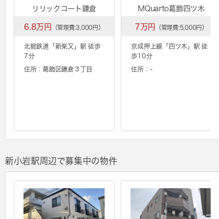
リリックコート鎌倉
MQuarto葛飾四ツ木
6.8万円
7万円
（管理費:3,000円）
（管理費:5,000円）
北総鉄道「
新柴又
」駅 徒歩
京成押上線「
四ツ木
」駅 徒
7分
歩10分
住所：葛飾区鎌倉３丁目
住所：-
新小岩駅周辺で募集中の物件