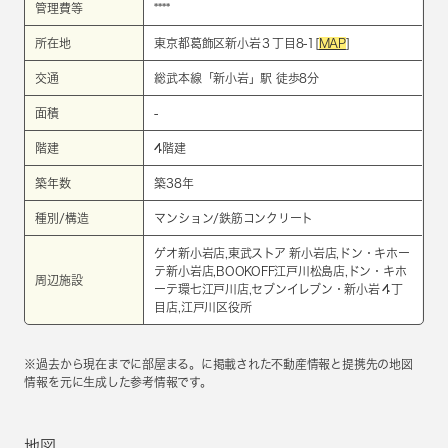
管理費等
****
所在地
東京都葛飾区新小岩３丁目8-1[
MAP
]
交通
総武本線
「
新小岩
」駅 徒歩8分
面積
-
階建
4階建
築年数
築38年
種別/構造
マンション/鉄筋コンクリート
ゲオ新小岩店,東武ストア 新小岩店,ドン・キホー
テ新小岩店,BOOKOFF江戸川松島店,ドン・キホ
周辺施設
ーテ環七江戸川店,セブンイレブン・新小岩４丁
目店,江戸川区役所
※過去から現在までに部屋まる。に掲載された不動産情報と提携先の地図
情報を元に生成した参考情報です。
地図