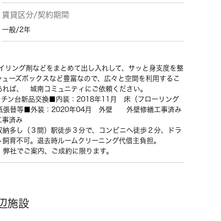
賃貸区分/契約期間
一般/2年
タイリング剤などをまとめて出し入れして、サッと身支度を整
シューズボックスなど豊富なので、広々と空間を利用するこ
あれば、 城南コミュニティにご依頼ください。
チン台新品交換■内装：2018年11月 床（フローリング
張替等■外装：2020年04月 外壁 外壁修繕工事済み
工事済み
収納多し（３間）駅徒歩３分で、コンビニへ徒歩２分、ドラ
ト飼育不可。退去時ルームクリーニング代借主負担。
：弊社でご案内、ご成約に限ります。
辺施設