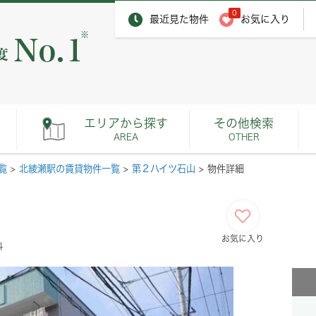
0
最近見た物件
お気に入り
※
エリアから探す
その他検索
AREA
OTHER
覧
>
北綾瀬駅の賃貸物件一覧
>
第２ハイツ石山
>
物件詳細
お気に入り
料