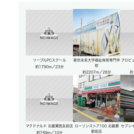
リーブルPCスクール
東京未来大学福祉保育専門学
プロビ
校
約1790m／23分
約2207m／28分
約
マクドナルド 北綾瀬西友前店
ローソンストア100 北綾瀬
セブンイ
駅前店
約749m／10分