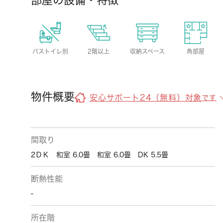
部屋の設備・特徴
バストイレ別
2階以上
収納スペース
角部屋
物件概要
安心サポート24（無料）対象
です
間取り
2ＤＫ 和室 6.0畳 和室 6.0畳 DK 5.5畳
断熱性能
-
所在階