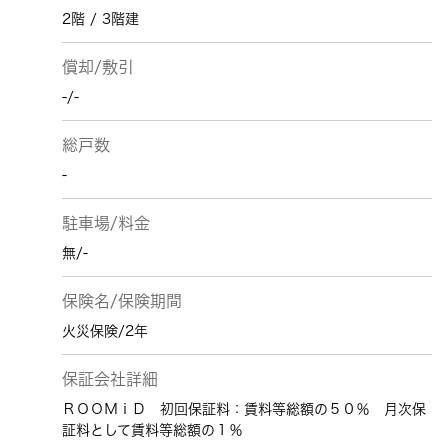
2階 / 3階建
償却/敷引
-/-
総戸数
-
駐車場/料金
無/-
保険名/保険期間
火災保険/2年
保証会社詳細
ＲＯＯＭｉＤ 初回保証料：賃料等総額の５０％ 月次保
証料として賃料等総額の１％