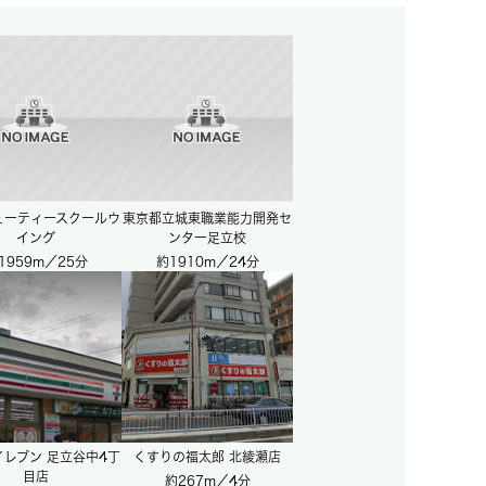
ューティースクールウ
東京都立城東職業能力開発セ
イング
ンター足立校
1959m／25分
約1910m／24分
レブン 足立谷中4丁
くすりの福太郎 北綾瀬店
目店
約267m／4分