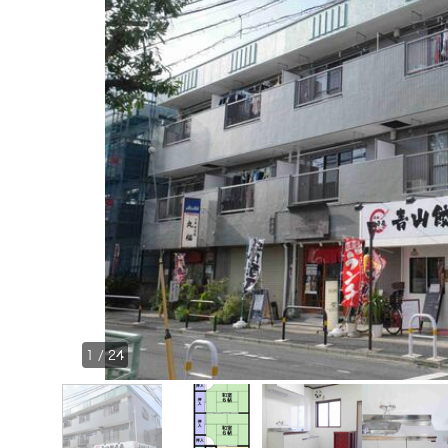
1
/
24