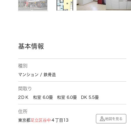
基本情報
種別
マンション / 鉄骨造
間取り
2ＤＫ 和室 6.0畳 和室 6.0畳 DK 5.5畳
住所
地図を見る
東京都
足立区
谷中
４丁目13