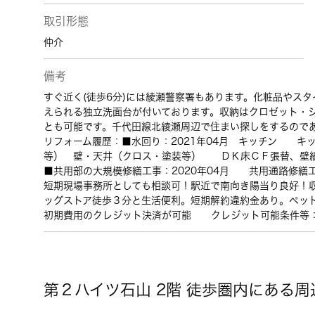
取引形態
仲介
備考
すぐ近く(徒歩6分)には綾瀬警察署もあります。化粧品やス
えられる独立洗面台が付いております。収納はクロゼット・
とも可能です。千代田線北綾瀬周辺で住まい探しをするので
リフォーム履歴：■水回り：2021年04月 キッチン キッ
等） 壁・天井（クロス・塗装等） ＤＫ床ＣＦ張替、壁紙
■共用部の大規模修繕工事：2020年04月 共用通路修繕
短期現場事務所としても相談可！駅近で南向き陽当り良好！
ッグストア徒歩３分と生活便利。短期解約違約金あり。ペッ
初期費用のクレジット決済が可能 クレジット可能条件等
第２ハイツ石山 2階 徒歩圏内にある周