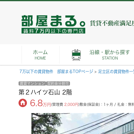
ホーム
沿線・駅から探す
HOME
STATION
7万以下の賃貸物件 部屋まるTOPページ
>
足立区の賃貸物件一
賃貸マンション
契約金分割可
第２ハイツ石山 2階
6.8
万円
(管理費
2,000円
)
敷金(保証金)：1ヶ月 / 礼金：無