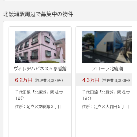
北綾瀬駅周辺で募集中の物件
ヴィレヂハピネス５参番館
フローラ北綾瀬
6.2万円
4.3万円
（管理費:3,000円）
（管理費:3,000円）
千代田線「
北綾瀬
」駅 徒歩
千代田線「
北綾瀬
」駅 徒歩
12分
19分
住所：足立区東綾瀬３丁目
住所：足立区大谷田５丁目