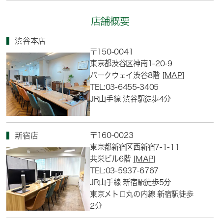
店舗概要
渋谷本店
〒150-0041
東京都渋谷区神南1-20-9
パークウェイ渋谷8階
[MAP]
TEL:03-6455-3405
JR山手線 渋谷駅徒歩4分
〒160-0023
新宿店
東京都新宿区西新宿7-1-11
共栄ビル6階
[MAP]
TEL:03-5937-6767
JR山手線 新宿駅徒歩5分
東京メトロ丸の内線 新宿駅徒歩
2分