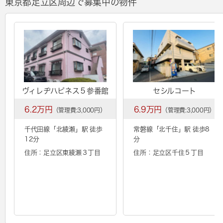
東京都足立区周辺で募集中の物件
ヴィレヂハピネス５参番館
セシルコート
6.2万円
6.9万円
（管理費:3,000円）
（管理費:3,000円）
千代田線「
北綾瀬
」駅 徒歩
常磐線「
北千住
」駅 徒歩8
12分
分
住所：足立区東綾瀬３丁目
住所：足立区千住５丁目