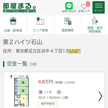
0
お気に入り
お問い合わせ
通勤・通学
価格検索
エリア検索
沿線・駅検索
時間検索
第２ハイツ石山
住所：東京都足立区谷中４丁目13[
MAP
]
空室一覧
（1件）
6.8
万円
(管理費：2,000円)
敷
1ヶ月
礼
-
2ＤＫ / 40.00㎡ / 2階
見学予約可