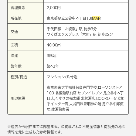
管理費等
2,000円
所在地
東京都足立区谷中４丁目13[
MAP
]
千代田線
「
北綾瀬
」駅 徒歩3分
交通
つくばエクスプレス
「
六町
」駅 徒歩22分
面積
40.00㎡
階建
3階建
築年数
築43年
種別/構造
マンション/鉄骨造
東京未来大学福祉保育専門学校,ローソンストア
100 北綾瀬駅前店,セブンイレブン 足立谷中4丁
周辺施設
目店,くすりの福太郎 北綾瀬店,BOOKOFF足立加
平インター店,大谷田温泉明神の湯,足立谷中郵便
局,綾瀬警察署
※過去から現在までに部屋まる。に掲載された不動産情報と提携先の地図
情報を元に生成した参考情報です。