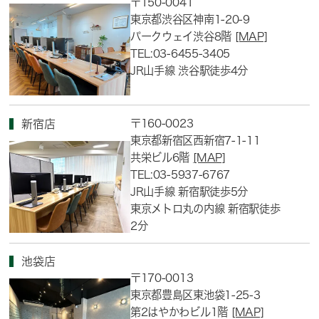
〒150-0041
東京都渋谷区神南1-20-9
パークウェイ渋谷8階
[MAP]
TEL:03-6455-3405
JR山手線 渋谷駅徒歩4分
〒160-0023
新宿店
東京都新宿区西新宿7-1-11
共栄ビル6階
[MAP]
TEL:03-5937-6767
JR山手線 新宿駅徒歩5分
東京メトロ丸の内線 新宿駅徒歩
2分
池袋店
〒170-0013
東京都豊島区東池袋1-25-3
第2はやかわビル1階
[MAP]