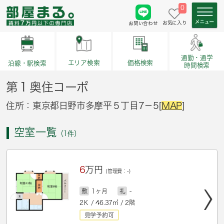
0
お気に入り
お問い合わせ
通勤・通学
価格検索
エリア検索
沿線・駅検索
時間検索
第１奥住コーポ
住所：東京都日野市多摩平５丁目7－5[
MAP
]
空室一覧
（1件）
6
万円
(管理費：-)
敷
1ヶ月
礼
-
2Ｋ / 46.37㎡ / 2階
見学予約可