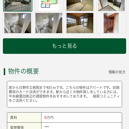
もっと見る
物件の概要
情報の見方
家から日野市立病院まで481mです。こちらの物件はアパートです。初期
費用のカード決済ができます。駅から近くの物件探しをしている方には、
中央線豊田周辺の賃貸物件をおすすめしております。 城南コミュニティ
をご活用ください。
賃料
6
万円
管理費等
****