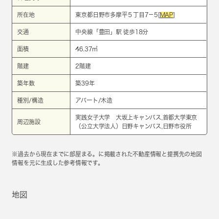
所在地
東京都日野市多摩平５丁目7－5[
MAP
]
交通
中央線
「
豊田
」駅 徒歩18分
面積
46.37㎡
階建
2階建
築年数
築39年
種別/構造
アパート/木造
実践女子大学 大坂上キャンパス,首都大学東京
周辺施設
（公立大学法人）日野キャンパス,日野市役所
※過去から現在までに部屋まる。に掲載された不動産情報と提携先の地図
情報を元に生成した参考情報です。
地図