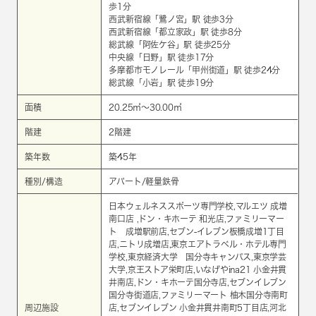
歩1分
西武新宿線
「
鷺ノ宮
」駅 徒歩3分
西武新宿線
「
都立家政
」駅 徒歩8分
総武線
「
阿佐ケ谷
」駅 徒歩25分
中央線
「
日野
」駅 徒歩17分
多摩都市モノレール
「
甲州街道
」駅 徒歩24分
総武線
「
小岩
」駅 徒歩19分
面積
20.25㎡～30.00㎡
階建
2階建
築年数
築45年
種別/構造
アパート/軽量鉄骨
日本ウェルネススポーツ専門学校,マルエツ 成増
南口店 ,ドン・キホーテ 和光店,ファミリーマー
ト 成増駅前店,セブン-イレブン板橋成増1丁目
店,ニトリ成増店,東京エアトラベル・ホテル専門
学校,東京経済大学 国分寺キャンパス,東京学芸
大学,京王ストア栄町店,いなげやina21 小金井貫
井南店,ドン・キホーテ国分寺店,セブンイレブン
国分寺街道店,ファミリーマート 柚木国分寺南町
周辺施設
店,セブンイレブン 小金井貫井南町5丁目店,河北