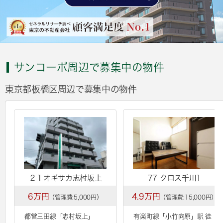
サンコーポ周辺で募集中の物件
東京都板橋区周辺で募集中の物件
２１オギサカ志村坂上
77 クロス千川1
6万円
4.9万円
（管理費:5,000円）
（管理費:15,000円）
都営三田線「
志村坂上
」
有楽町線「
小竹向原
」駅 徒