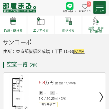
0
お気に入り
お問い合わせ
通勤・通学
価格検索
エリア検索
沿線・駅検索
時間検索
サンコーポ
住所：東京都板橋区成増１丁目15-8[
MAP
]
空室一覧
（2件）
5.3
万円
(管理費：2,000円)
敷
-
礼
-
1Ｋ / 20.25㎡ / 2階
見学予約可