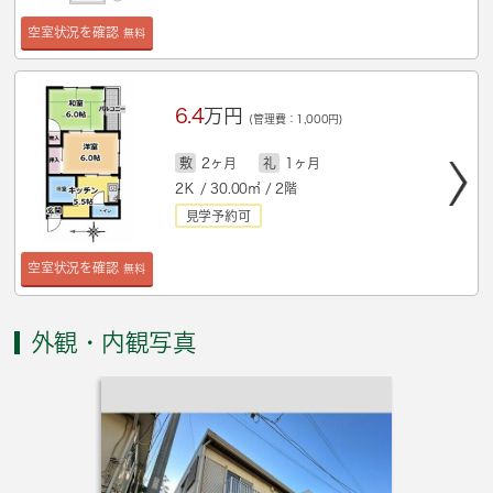
空室状況を確認
無料
6.4
万円
(管理費：1,000円)
敷
2ヶ月
礼
1ヶ月
2Ｋ / 30.00㎡ / 2階
見学予約可
空室状況を確認
無料
外観・内観写真