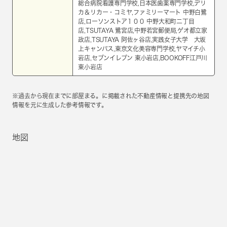
総合病院看護専門学校,日本医歯薬専門学校,デリ
カ＆リカー・コミヤ,ファミリーマート 中野白鷺
店,ローソンストア１００ 中野大和町二丁目
店,TSUTAYA 鷺宮店,中野若宮郵便局,ゲオ都立家
政店,TSUTAYA 阿佐ヶ谷店,実践女子大学 大坂
上キャンパス,東京文化美容専門学校,ヤマイチ小
岩店,セブンイレブン 東小岩店,BOOKOFF江戸川
東小岩店
※過去から現在までに部屋まる。に掲載された不動産情報と提携先の地図
情報を元に生成した参考情報です。
地図