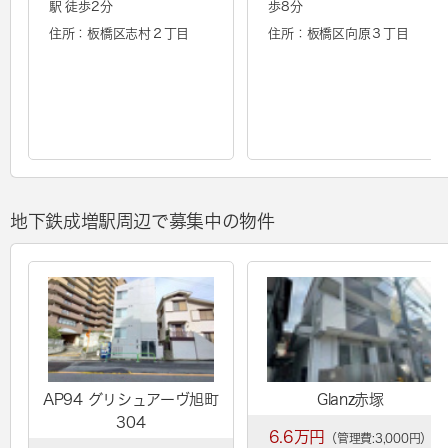
駅 徒歩2分
歩8分
住所：板橋区志村２丁目
住所：板橋区向原３丁目
地下鉄成増駅周辺で募集中の物件
AP94 グリシュアーヴ旭町
Glanz赤塚
304
6.6万円
（管理費:3,000円）