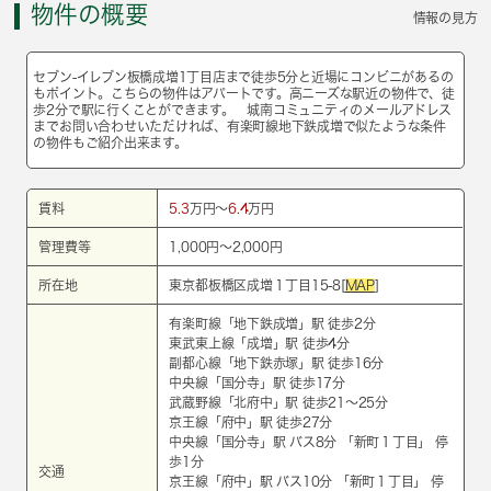
物件の概要
情報の見方
セブン-イレブン板橋成増1丁目店まで徒歩5分と近場にコンビニがあるの
もポイント。こちらの物件はアパートです。高ニーズな駅近の物件で、徒
歩2分で駅に行くことができます。 城南コミュニティのメールアドレス
までお問い合わせいただければ、有楽町線地下鉄成増で似たような条件
の物件もご紹介出来ます。
賃料
5.3
万円～
6.4
万円
管理費等
1,000円～2,000円
所在地
東京都板橋区成増１丁目15-8[
MAP
]
有楽町線
「
地下鉄成増
」駅 徒歩2分
東武東上線
「
成増
」駅 徒歩4分
副都心線
「
地下鉄赤塚
」駅 徒歩16分
中央線
「
国分寺
」駅 徒歩17分
武蔵野線
「
北府中
」駅 徒歩21～25分
京王線
「
府中
」駅 徒歩27分
中央線
「
国分寺
」駅 バス8分 「新町１丁目」 停
歩1分
交通
京王線
「
府中
」駅 バス10分 「新町１丁目」 停