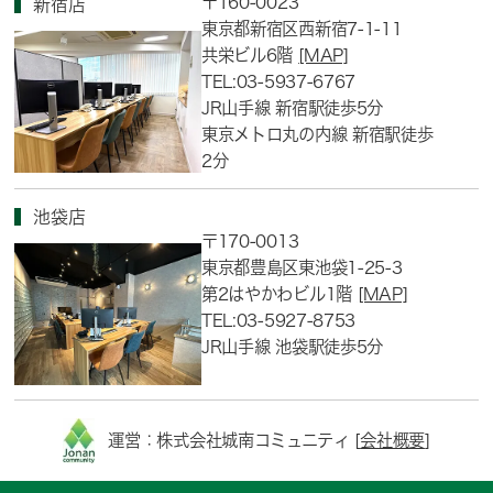
〒160-0023
新宿店
東京都新宿区西新宿7-1-11
共栄ビル6階
[MAP]
TEL:03-5937-6767
JR山手線 新宿駅徒歩5分
東京メトロ丸の内線 新宿駅徒歩
2分
池袋店
〒170-0013
東京都豊島区東池袋1-25-3
第2はやかわビル1階
[MAP]
TEL:03-5927-8753
JR山手線 池袋駅徒歩5分
運営：株式会社城南コミュニティ [
会社概要
]