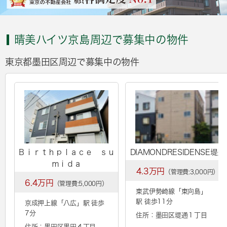
晴美ハイツ京島周辺で募集中の物件
東京都墨田区周辺で募集中の物件
Ｂｉｒｔｈｐｌａｃｅ ｓｕ
DIAMONDRESIDENSE堤通
ｍｉｄａ
4.3万円
（管理費:3,000円）
6.4万円
（管理費:5,000円）
東武伊勢崎線「
東向島
」
駅 徒歩11分
京成押上線「
八広
」駅 徒歩
7分
住所：墨田区堤通１丁目
住所：墨田区墨田４丁目