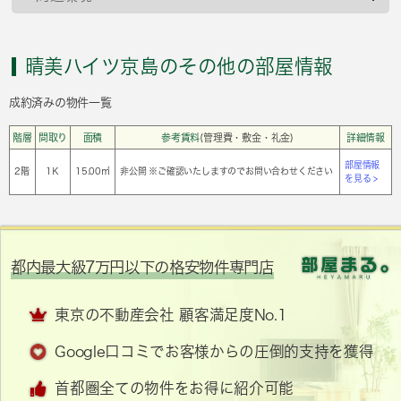
晴美ハイツ京島のその他の部屋情報
成約済みの物件一覧
階層
間取り
面積
参考賃料
(管理費・敷金・礼金)
詳細情報
部屋情報
2階
1Ｋ
15.00㎡
非公開 ※ご確認いたしますのでお問い合わせください
を見る >
都内最大級7万円以下の格安物件専門店
東京の不動産会社 顧客満足度No.1
Google口コミでお客様からの圧倒的支持を獲得
首都圏全ての物件をお得に紹介可能