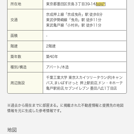
所在地
東京都墨田区京島３丁目39-14[
MAP
]
京成押上線
「
京成曳舟
」駅 徒歩8分
交通
東武伊勢崎線
「
曳舟
」駅 徒歩11分
東武亀戸線
「
小村井
」駅 徒歩11分
面積
-
階建
2階建
築年数
築40年
種別/構造
アパート/木造
千葉工業大学 東京スカイツリータウン(R)キャン
周辺施設
パス,まいばすけっと 押上駅前店,ドン・キホーテ
亀戸駅前店,セブンイレブン 墨田八広1丁目店
※過去から現在までに部屋まる。に掲載された不動産情報と提携先の地図
情報を元に生成した参考情報です。
地図