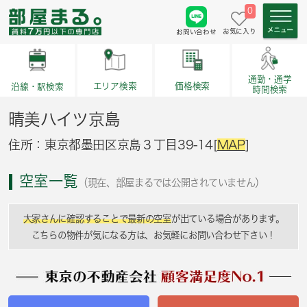
0
お気に入り
お問い合わせ
通勤・通学
価格検索
エリア検索
沿線・駅検索
時間検索
晴美ハイツ京島
住所：東京都墨田区京島３丁目39-14[
MAP
]
空室一覧
（現在、部屋まるでは公開されていません）
大家さんに確認することで最新の空室
が出ている場合があります。
こちらの物件が気になる方は、お気軽にお問い合わせ下さい！