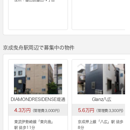
京成曳舟駅周辺で募集中の物件
DIAMONDRESIDENSE堤通
Glanz八広
4.3万円
5.6万円
（管理費:3,000円）
（管理費:3,300円）
東武伊勢崎線「
東向島
」
京成押上線「
八広
」駅 徒歩
駅 徒歩11分
8分