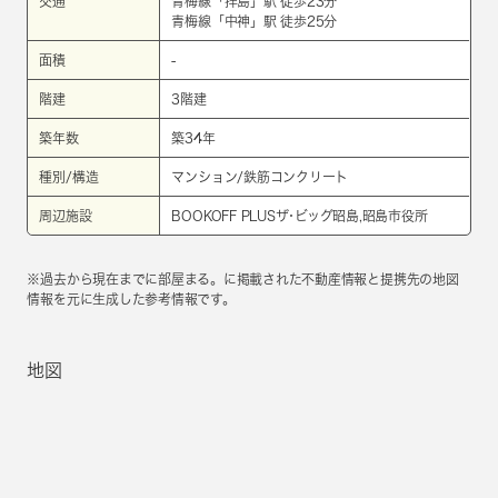
交通
青梅線
「
拝島
」駅 徒歩23分
青梅線
「
中神
」駅 徒歩25分
面積
-
階建
3階建
築年数
築34年
種別/構造
マンション/鉄筋コンクリート
周辺施設
BOOKOFF PLUSザ･ビッグ昭島,昭島市役所
※過去から現在までに部屋まる。に掲載された不動産情報と提携先の地図
情報を元に生成した参考情報です。
地図