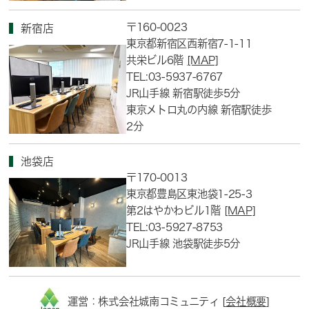
〒160-0023
新宿店
東京都新宿区西新宿7-1-11
共栄ビル6階
[MAP]
TEL:03-5937-6767
JR山手線 新宿駅徒歩5分
東京メトロ丸の内線 新宿駅徒歩
2分
池袋店
〒170-0013
東京都豊島区東池袋1-25-3
第2はやかわビル1階
[MAP]
TEL:03-5927-8753
JR山手線 池袋駅徒歩5分
運営：株式会社城南コミュニティ [
会社概要
]