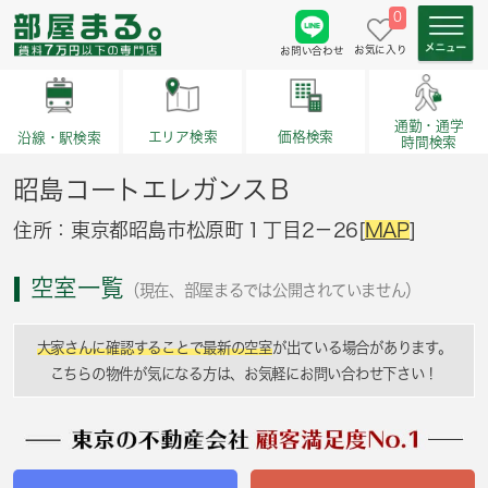
0
お気に入り
お問い合わせ
通勤・通学
価格検索
エリア検索
沿線・駅検索
時間検索
昭島コートエレガンスＢ
住所：東京都昭島市松原町１丁目2－26[
MAP
]
空室一覧
（現在、部屋まるでは公開されていません）
大家さんに確認することで最新の空室
が出ている場合があります。
こちらの物件が気になる方は、お気軽にお問い合わせ下さい！