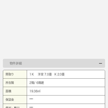
物件詳細
間取り
1Ｋ 洋室 7.0畳 K 2.0畳
所在階
2階/ 6階建
面積
19.38㎡
保証金
****
償却・敷引
****