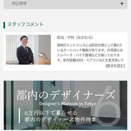
周辺環境
スタッフコメント
担当：中村（なかむら）
建物のエントランスには防犯対策として優れて
いるオートロック機能があります。共用部には
エレベータ・バイク置場などが揃っておりま
す。室内設備はBS・エアコンなど大変充実して
おります。収納はシューズボックス・クロゼッ
[続きを読む]
トなど豊富なので、衣類や履き物の整理がしや
すく便利です。こちらの物件はマンションで
す。駅から徒歩10分に立地する、魅力的な駅近
物件です。南向きの物件です。タイルが外壁に
は張られています。交通アクセスを重視して住
まい探しをするなら、当社にお任せください。
こちらでは、西武拝島線玉川上水周辺にある賃
貸情報を豊富に取り扱っております。