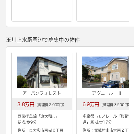
玉川上水駅周辺で募集中の物件
アーバンフォレスト
アヴニール Ⅱ
3.8万円
6.9万円
（管理費:2,000円）
（管理費:3,500円）
西武拝島線「
東大和市
」
多摩都市モノレール「
桜街
駅 徒歩9分
道
」駅 徒歩17分
住所：東大和市南街６丁目
住所：武蔵村山市大南２丁