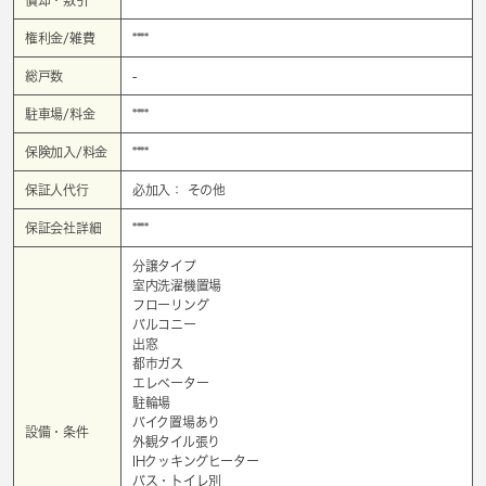
権利金/雑費
****
総戸数
-
駐車場/料金
****
保険加入/料金
****
保証人代行
必加入： その他
保証会社詳細
****
分譲タイプ
室内洗濯機置場
フローリング
バルコニー
出窓
都市ガス
エレベーター
駐輪場
バイク置場あり
設備・条件
外観タイル張り
IHクッキングヒーター
バス・トイレ別