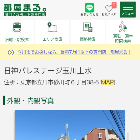
0
お気に入り
お問い合わせ
通勤・通学
価格検索
エリア検索
沿線・駅検索
時間検索
立川市でお探しなら、賃料7万円以下の専門店・部屋まる！
日神パレステージ玉川上水
住所：東京都立川市砂川町６丁目38-5[
MAP
]
外観・内観写真