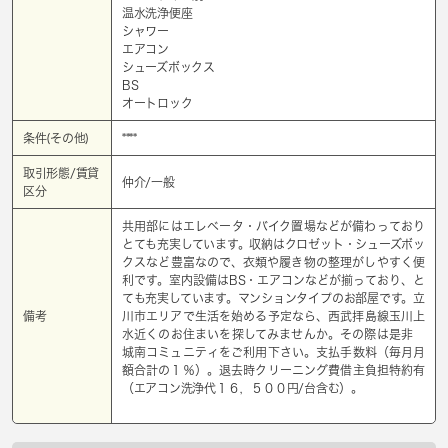
温水洗浄便座
シャワー
エアコン
シューズボックス
BS
オートロック
条件(その他)
****
取引形態/賃貸
仲介/一般
区分
共用部にはエレベータ・バイク置場などが備わっており
とても充実しています。収納はクロゼット・シューズボッ
クスなど豊富なので、衣類や履き物の整理がしやすく便
利です。室内設備はBS・エアコンなどが揃っており、と
ても充実しています。マンションタイプのお部屋です。立
備考
川市エリアで生活を始める予定なら、西武拝島線玉川上
水近くのお住まいを探してみませんか。その際は是非
城南コミュニティをご利用下さい。支払手数料（毎月月
額合計の１％）。退去時クリーニング費借主負担特約有
（エアコン洗浄代１６，５００円/台含む）。