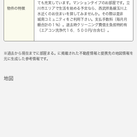
ても充実しています。マンションタイプのお部屋です。立
物件の特徴
川市エリアで生活を始める予定なら、西武拝島線玉川上
水近くのお住まいを探してみませんか。その際は是非
城南コミュニティをご利用下さい。支払手数料（毎月月
額合計の１％）。退去時クリーニング費借主負担特約有
（エアコン洗浄代１６，５００円/台含む）。
※過去から現在までに部屋まる。に掲載された不動産情報と提携先の地図情報を
元に生成した参考情報です。
地図