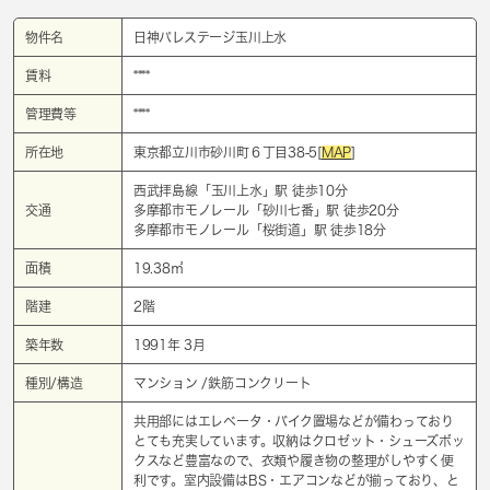
物件名
日神パレステージ玉川上水
賃料
****
管理費等
****
所在地
東京都立川市砂川町６丁目38-5[
MAP
]
西武拝島線「
玉川上水
」駅 徒歩10分
交通
多摩都市モノレール「
砂川七番
」駅 徒歩20分
多摩都市モノレール「
桜街道
」駅 徒歩18分
面積
19.38㎡
階建
2階
築年数
1991年 3月
種別/構造
マンション /鉄筋コンクリート
共用部にはエレベータ・バイク置場などが備わっており
とても充実しています。収納はクロゼット・シューズボッ
クスなど豊富なので、衣類や履き物の整理がしやすく便
利です。室内設備はBS・エアコンなどが揃っており、と