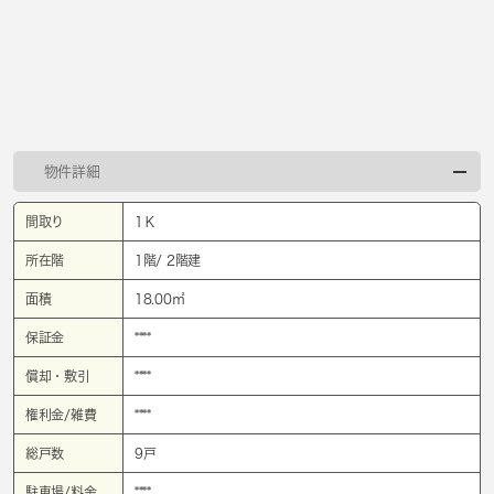
物件詳細
間取り
1Ｋ
所在階
1階/ 2階建
面積
18.00㎡
保証金
****
償却・敷引
****
権利金/雑費
****
総戸数
9戸
駐車場/料金
****