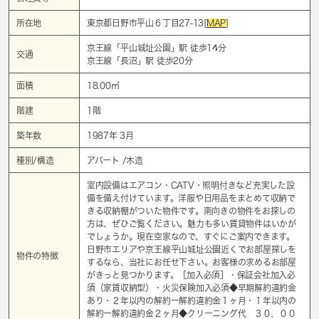
所在地
東京都日野市平山６丁目27-13[
MAP
]
京王線「
平山城址公園
」駅 徒歩14分
交通
京王線「
長沼
」駅 徒歩20分
面積
18.00㎡
階建
1階
築年数
1987年 3月
種別/構造
アパート /木造
室内設備はエアコン・CATV・照明付きなど充実した設
備を備え付けています。洋服や日用品をまとめて収納で
きる収納棚がついた物件です。南向きの物件をお探しの
方は、ぜひご覧ください。魅力も多い賃貸物件はいかが
でしょうか。現在空家なので、すぐにご案内できます。
日野市エリアや京王線平山城址公園近くでお部屋探しを
物件の特徴
するなら、当社にお任せ下さい。お客様の求めるお部屋
がきっと見つかります。［加入必須］・保証会社加入必
須（家賃収納型）・火災保険加入必須◆早期解約違約金
あり・２年以内の解約ー解約違約金１ヶ月・１年以内の
解約ー解約違約金２ヶ月◆クリーニング代 ３０，００