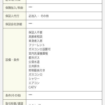
保険加入/料金
****
保証人代行
必加入： その他
保証会社詳細
****
保証人不要
高齢者相談
単身者入居
フリーレント
ガスコンロ設置可
室内洗濯機置場
都市ガス
設備・条件
公営水道
公共排水
照明器具付き
ガスコンロ
シャワー
エアコン
CATV
条件(その他)
****
取引形態/賃貸