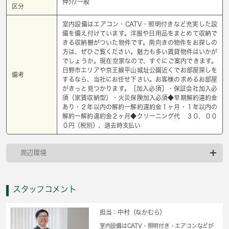
仲介/一般
区分
室内設備はエアコン・CATV・照明付きなど充実した設
備を備え付けています。洋服や日用品をまとめて収納で
きる収納棚がついた物件です。南向きの物件をお探しの
方は、ぜひご覧ください。魅力も多い賃貸物件はいかが
でしょうか。現在空家なので、すぐにご案内できます。
日野市エリアや京王線平山城址公園近くでお部屋探しを
備考
するなら、当社にお任せ下さい。お客様の求めるお部屋
がきっと見つかります。［加入必須］・保証会社加入必
須（家賃収納型）・火災保険加入必須◆早期解約違約金
あり・２年以内の解約ー解約違約金１ヶ月・１年以内の
解約ー解約違約金２ヶ月◆クリーニング代 ３０，００
０円（税別）、退去時支払い
周辺環境
スタッフコメント
担当：中村（なかむら）
室内設備はCATV・照明付き・エアコンなどが