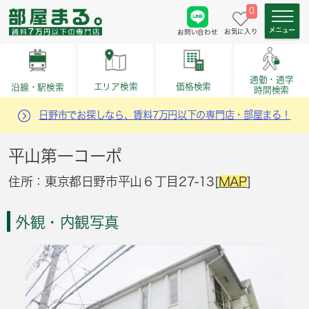
0
お気に入り
お問い合わせ
通勤・通学
価格検索
エリア検索
沿線・駅検索
時間検索
日野市でお探しなら、賃料7万円以下の専門店・部屋まる！
平山第一コーポ
住所：東京都日野市平山６丁目27-13[
MAP
]
外観・内観写真