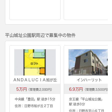
平山城址公園駅周辺で募集中の物件
ＡＮＤＡＬＵＣＩＡ旭が丘
インハーリット
5万円
6.9万円
（管理費:2,000円）
（管理費:3,500円）
中央線「
豊田
」駅 徒歩15分
京王線「
平山城址公園
」
駅 徒歩3分
住所：日野市旭が丘２丁目
住所：日野市平山６丁目