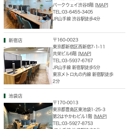
パークウェイ渋谷8階
[MAP]
TEL:03-6455-3405
JR山手線 渋谷駅徒歩4分
〒160-0023
新宿店
東京都新宿区西新宿7-1-11
共栄ビル6階
[MAP]
TEL:03-5937-6767
JR山手線 新宿駅徒歩5分
東京メトロ丸の内線 新宿駅徒歩
2分
池袋店
〒170-0013
東京都豊島区東池袋1-25-3
第2はやかわビル1階
[MAP]
TEL:03-5927-8753