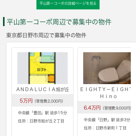
平山第一コーポの詳細ページを見る
平山第一コーポ周辺で募集中の物件
東京都日野市周辺で募集中の物件
ＡＮＤＡＬＵＣＩＡ旭が丘
ＥＩＧＨＴＹ－ＥＩＧＨ
Ｈｉｎｏ
5万円
（管理費:2,000円）
6.4万円
（管理費:9,000円）
中央線「
豊田
」駅 徒歩15分
中央線「
日野
」駅 徒歩3分
住所：日野市旭が丘２丁目
住所：日野市新町１丁目