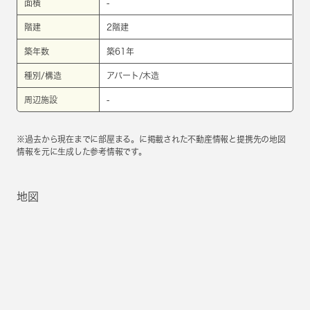
面積
-
階建
2階建
築年数
築61年
種別/構造
アパート/木造
周辺施設
-
※過去から現在までに部屋まる。に掲載された不動産情報と提携先の地図
情報を元に生成した参考情報です。
地図