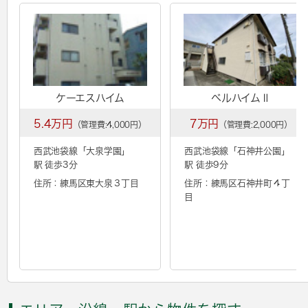
ケーエスハイム
ベルハイムⅡ
5.4万円
7万円
（管理費:4,000円）
（管理費:2,000円）
西武池袋線「
大泉学園
」
西武池袋線「
石神井公園
」
駅 徒歩3分
駅 徒歩9分
住所：練馬区東大泉３丁目
住所：練馬区石神井町４丁
目