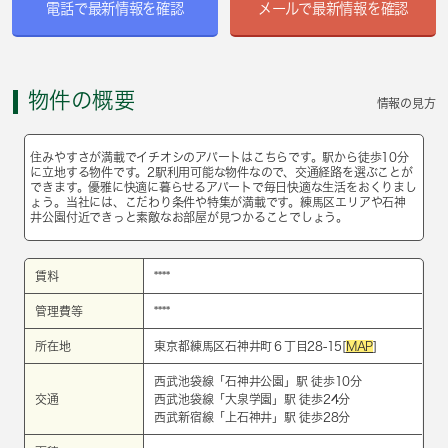
電話で最新情報を確認
メールで最新情報を確認
物件の概要
情報の見方
住みやすさが満載でイチオシのアパートはこちらです。駅から徒歩10分
に立地する物件です。2駅利用可能な物件なので、交通経路を選ぶことが
できます。優雅に快適に暮らせるアパートで毎日快適な生活をおくりまし
ょう。当社には、こだわり条件や特集が満載です。練馬区エリアや石神
井公園付近できっと素敵なお部屋が見つかることでしょう。
賃料
****
管理費等
****
所在地
東京都練馬区石神井町６丁目28-15[
MAP
]
西武池袋線
「
石神井公園
」駅 徒歩10分
交通
西武池袋線
「
大泉学園
」駅 徒歩24分
西武新宿線
「
上石神井
」駅 徒歩28分