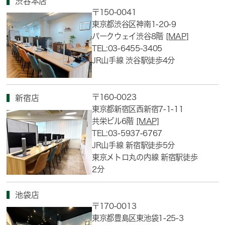
渋谷本店
〒150-0041
東京都渋谷区神南1-20-9
パークウェイ渋谷8階
[MAP]
TEL:03-6455-3405
JR山手線 渋谷駅徒歩4分
〒160-0023
新宿店
東京都新宿区西新宿7-1-11
共栄ビル6階
[MAP]
TEL:03-5937-6767
JR山手線 新宿駅徒歩5分
東京メトロ丸の内線 新宿駅徒歩
2分
池袋店
〒170-0013
東京都豊島区東池袋1-25-3