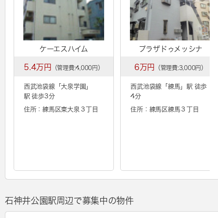
ケーエスハイム
プラザドゥメッシナ
5.4万円
6万円
（管理費:4,000円）
（管理費:3,000円）
西武池袋線「
大泉学園
」
西武池袋線「
練馬
」駅 徒歩
駅 徒歩3分
4分
住所：練馬区東大泉３丁目
住所：練馬区練馬３丁目
石神井公園駅周辺で募集中の物件