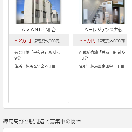
ＡＶＡＮＤ平和台
Ａ－レジデンス井荻
6.2万円
6.6万円
（管理費:4,000円）
（管理費:4,000円）
有楽町線「
平和台
」駅 徒歩
西武新宿線「
井荻
」駅 徒歩
9分
10分
住所：練馬区早宮４丁目
住所：練馬区南田中１丁目
練馬高野台駅周辺で募集中の物件