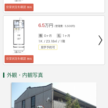
空室状況を確認
無料
6.5
万円
(管理費：5,500円)
敷
0ヶ月
礼
1ヶ月
1Ｋ / 23.18㎡ / 1階
見学予約可
空室状況を確認
無料
外観・内観写真