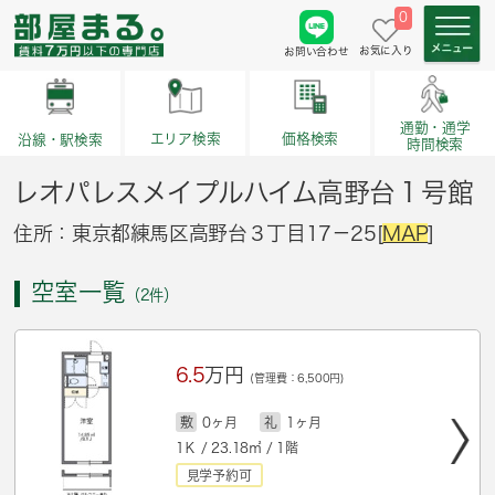
0
お気に入り
お問い合わせ
通勤・通学
価格検索
エリア検索
沿線・駅検索
時間検索
レオパレスメイプルハイム高野台１号館
住所：東京都練馬区高野台３丁目17－25[
MAP
]
空室一覧
（2件）
6.5
万円
(管理費：6,500円)
敷
0ヶ月
礼
1ヶ月
1Ｋ / 23.18㎡ / 1階
見学予約可