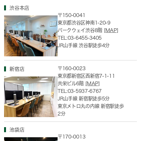
渋谷本店
〒150-0041
東京都渋谷区神南1-20-9
パークウェイ渋谷8階
[MAP]
TEL:03-6455-3405
JR山手線 渋谷駅徒歩4分
〒160-0023
新宿店
東京都新宿区西新宿7-1-11
共栄ビル6階
[MAP]
TEL:03-5937-6767
JR山手線 新宿駅徒歩5分
東京メトロ丸の内線 新宿駅徒歩
2分
池袋店
〒170-0013