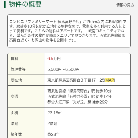
物件の概要
情報の見方
コンビニ「ファミリーマート 練馬高野台店」が255m以内にある物件で
す。駅徒歩10分に駅が立地する物件なので、電車を多く利用する方にと
って便利です。こちらの物件はアパートです。 城南コミュニティでな
ら、望んだ条件の物件が練馬区エリアで見つかります。西武池袋線練馬
高野台近くにも沢山の物件を公開中です。
賃料
6.5
万円
管理費等
5,500円～6,500円
所在地
東京都練馬区高野台３丁目17－25[
MAP
]
西武池袋線
「
練馬高野台
」駅 徒歩10分
交通
西武池袋線
「
石神井公園
」駅 徒歩12分
都営大江戸線
「
光が丘
」駅 徒歩29分
面積
23.18㎡
階建
2階建
築年数
築28年