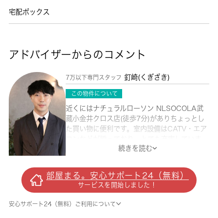
宅配ボックス
アドバイザーからのコメント
釘崎(くぎざき)
7万以下専門スタッフ
この物件について
近くにはナチュラルローソン NLSOCOLA武
蔵小金井クロス店(徒歩7分)がありちょっとし
た買い物に便利です。室内設備はCATV・エア
コンなどが揃っており、とても充実していま
続きを読む
す。知らない来訪者が玄関前まで来ることが減
るので防犯対策につながるオートロック機能が
ついております。不在時でも荷物を受け取るこ
部屋まる。安心サポート24（無料）
とができるため、時間調整の手間が省ける宅配
サービスを開始しました！
ボックスが付いております。クローゼット付き
のマンションです。小金井市の住まい探しをお
安心サポート24（無料）ご利用について
手伝いします。 城南コミュニティがお客様に