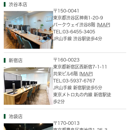
渋谷本店
〒150-0041
東京都渋谷区神南1-20-9
パークウェイ渋谷8階
[MAP]
TEL:03-6455-3405
JR山手線 渋谷駅徒歩4分
〒160-0023
新宿店
東京都新宿区西新宿7-1-11
共栄ビル6階
[MAP]
TEL:03-5937-6767
JR山手線 新宿駅徒歩5分
東京メトロ丸の内線 新宿駅徒
歩2分
池袋店
〒170-0013
東京都豊島区東池袋1-25-3