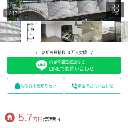
1
/
17
一覧
\ 友だち登録数 ３万人突破 /
内見や空室確認など
LINEでお問い合わせ
初期費用を知りたい
電話でお問い合わせ
5.7
万円
(管理費
-
)