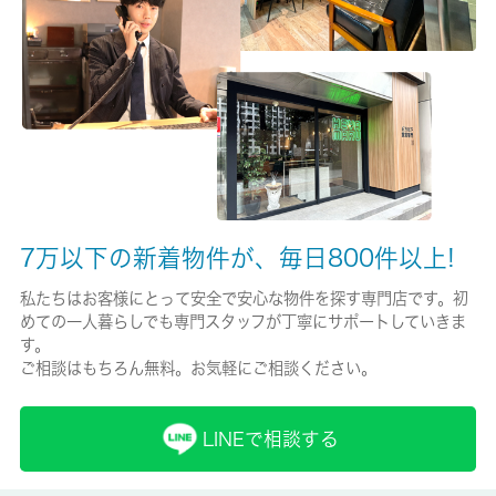
保険名/保険期間
ＳＢＩ保険/2年
保証人代行
必加入
保証会社詳細
保証会社各社有：初回保証料賃料総額の５０％～、次年度保証料
１０，０００円
7万以下の新着物件が、毎日800件以上!
私たちはお客様にとって安全で安心な物件を探す専門店です。初
賃貸区分/契約期間
めての一人暮らしでも専門スタッフが丁寧にサポートしていきま
一般/2年
す。
ご相談はもちろん無料。お気軽にご相談ください。
取引形態
仲介
LINEで相談する
備考