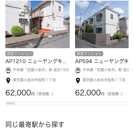
賃貸マンション
賃貸マンション
AP1210 ニューヤングキャッスルB棟 103
中央線「
武蔵小金井
」駅 徒歩15分
中央線「
武蔵小金井
」駅 徒歩1
東京都小金井市桜町１丁目
東京都小金井市桜町１丁目
62,000
62,000
円
（管理費 -）
円
（管理費 -）
同じ最寄駅から探す