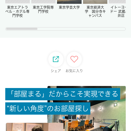
-/-
東京エアトラ
東京工学院専
東京学芸大学
東京経済大
イトーヨー
ベル・ホテル専
門学校
学 国分寺キ
ドー 武蔵小
門学校
ャンパス
井店
権利金/雑費
-/-
総戸数
28戸
現状/入居可能日
シェア
お気に入り
空家/即時
駐車場/料金
「
部
屋
ま
る
」
だ
か
ら
こ
そ
実
現
で
き
る
無/-
“
新
し
い
角
度
”
の
お
部
屋
探
し
保険加入/料金
有/20000円