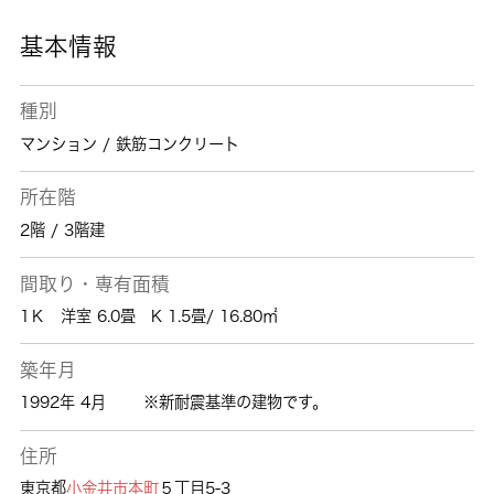
合った住まいをご紹介いたしますので、まずは
お気軽にお問い合わせ下さい。
基本情報
種別
マンション / 鉄筋コンクリート
所在階
2階 / 3階建
間取り・専有面積
1Ｋ 洋室 6.0畳 K 1.5畳/ 16.80㎡
築年月
1992年 4月
※新耐震基準の建物です。
住所
東京都
小金井市
本町
５丁目5-3