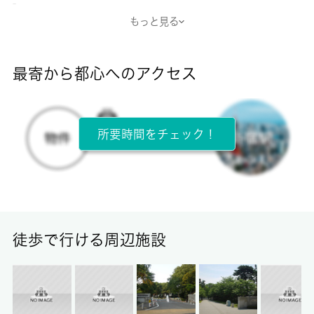
-
もっと見る
断熱性能
-
最寄から都心へのアクセス
目安光熱費
-
所要時間をチェック！
所在階
2階 / 3階建
面積
16.80㎡
徒歩で行ける周辺施設
保証金
-
償却/敷引