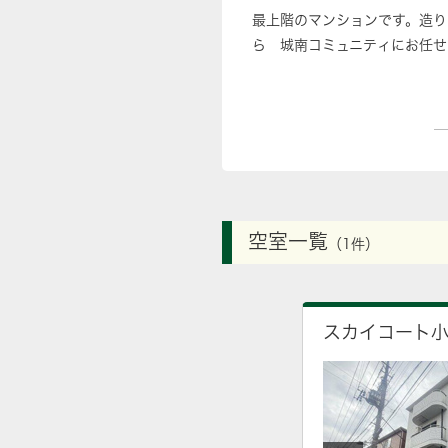
最上階のマンションです。造り
ら 城南コミュニティにお任せ
空室一覧
（1件）
スカイコート