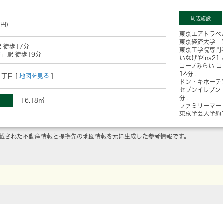
周辺施設
0円)
東京エアトラベ
東京経済大学 
 徒歩17分
東京工学院専門
井
」駅 徒歩19分
いなげやina2
コープみらい 
14分
丁目 [
地図を見る
]
ドン・キホーテ
セブンイレブン
分
16.18㎡
ファミリーマー
東京学芸大学
約
載された不動産情報と提携先の地図情報を元に生成した参考情報です。