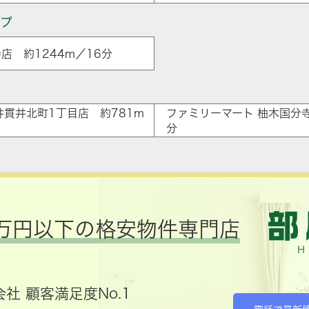
ップ
店 約1244m／16分
ア
井貫井北町1丁目店 約781m
ファミリーマート 柚木国分寺
分
万円以下の格安物件専門店
社 顧客満足度No.1