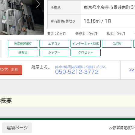
東京都小金井市貫井南町３丁
所在地
16.18㎡ / 1Ｒ
専有面積/間取り
敷金：
0ヶ月
保証金：
0ヶ月
礼金：
0ヶ月
洗濯機置場有
エアコン
インターネット対応
CATV
駐輪場
シャワー
クロゼット
部屋まる。
[年中対応可]お気軽にご連絡ください。
>
わせ
無料
050-5212-3772
概要
建物ページ
<<顧客満足度N