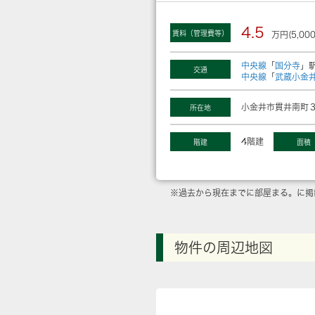
4.5
賃料（管理費等）
万円(5,00
中央線
「
国分寺
」駅
交通
中央線
「
武蔵小金
小金井市貫井南町３
所在地
4階建
階建
面積
※過去から現在までに部屋まる。に掲
物件の周辺地図