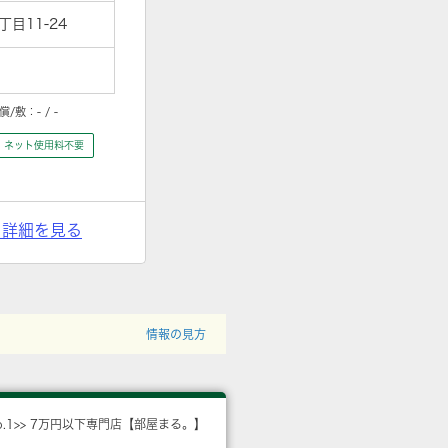
目11-24
償/敷：
- / -
ネット使用料不要
> 詳細を見る
情報の見方
o.1>> 7万円以下専門店【部屋まる。】