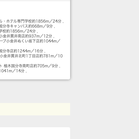
ル・ホテル専門学校
約1856m／24分
国分寺キャンパス
約668m／9分
学校
約1856m／24分
1 小金井貫井南店
約937m／12分
コープ小金井ぬくい坂下店
約1044m／
国分寺店
約1244m／16分
 小金井貫井北町1丁目店
約781m／10
ト 柚木国分寺南町店
約705m／9分
1041m／14分