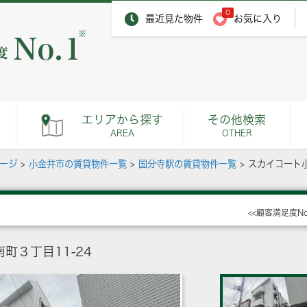
0
最近見た物件
お気に入り
※
エリアから探す
その他検索
AREA
OTHER
ページ
>
小金井市の賃貸物件一覧
>
国分寺駅の賃貸物件一覧
>
スカイコート
<<顧客満足度N
町３丁目11-24