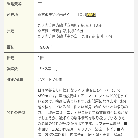
管理費等
****
所在地
東京都中野区南台４丁目10-3[
MAP
]
丸ノ内方南支線「
方南町
」駅 徒歩13分
交通
京王線「
笹塚
」駅 徒歩16分
丸ノ内方南支線「
中野富士見町
」駅 徒歩16分
面積
19.00㎡
階建
1階
築年数
1972年 1月
種別/構造
アパート /木造
日々の暮らしに便利なライフ 南台店(スーパー)まで
450mです。室内設備はエアコン・ロフトなどが揃って
いるので、快適に過ごしやすいお部屋になります。お引
越を検討しているが、住まいが見つからないとお悩みの
物件の特徴
方、 城南コミュニティがご紹介する賃貸物件はおかが
でしょうか。数多くの物件情報を取り扱っているので、
ご希望の物件が見つかるはずです。リフォーム履歴：■
水回り：2023年09月 キッチン 浴室 トイレ■内
装：2023年09月 内装全面（床・壁・天井・建具）