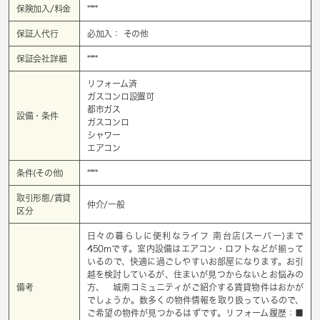
保険加入/料金
****
保証人代行
必加入： その他
保証会社詳細
****
リフォーム済
ガスコンロ設置可
都市ガス
設備・条件
ガスコンロ
シャワー
エアコン
条件(その他)
****
取引形態/賃貸
仲介/一般
区分
日々の暮らしに便利なライフ 南台店(スーパー)まで
450mです。室内設備はエアコン・ロフトなどが揃って
いるので、快適に過ごしやすいお部屋になります。お引
越を検討しているが、住まいが見つからないとお悩みの
備考
方、 城南コミュニティがご紹介する賃貸物件はおかが
でしょうか。数多くの物件情報を取り扱っているので、
ご希望の物件が見つかるはずです。リフォーム履歴：■