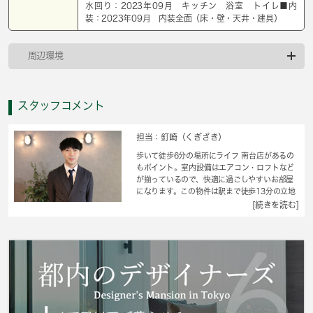
水回り：2023年09月 キッチン 浴室 トイレ■内
装：2023年09月 内装全面（床・壁・天井・建具）
周辺環境
スタッフコメント
担当：釘崎（くぎざき）
歩いて徒歩6分の場所にライフ 南台店があるの
もポイント。室内設備はエアコン・ロフトなど
が揃っているので、快適に過ごしやすいお部屋
になります。この物件は駅まで徒歩13分の立地
です。賃料10万円以下をご希望のお客様、ぜひ
[続きを読む]
お問い合わせください。多くの方にご好評をい
ただいている、清潔感のある賃貸物件です。お
引越しをお考えの方は、こちら 城南コミュニ
ティからお探しになりませんか。ご質問やご要
望がございましたらお気軽にご連絡下さい。