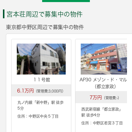
宮本荘周辺で募集中の物件
東京都中野区周辺で募集中の物件
１１号館
AP30 メゾン・ド・マルス
（都立家政）
6.1万円
（管理費:3,000円）
7万円
（管理費:-）
丸ノ内線「
新中野
」駅 徒歩
5分
西武新宿線「
都立家政
」
駅 徒歩4分
住所：中野区中央５丁目
住所：中野区若宮３丁目