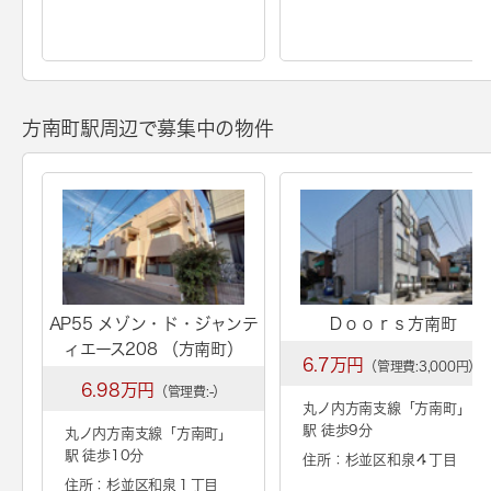
方南町駅周辺で募集中の物件
AP55 メゾン・ド・ジャンテ
Ｄｏｏｒｓ方南町
ィエース208 （方南町）
6.7万円
（管理費:3,000円）
6.98万円
（管理費:-）
丸ノ内方南支線「
方南町
」
駅 徒歩9分
丸ノ内方南支線「
方南町
」
駅 徒歩10分
住所：杉並区和泉４丁目
住所：杉並区和泉１丁目