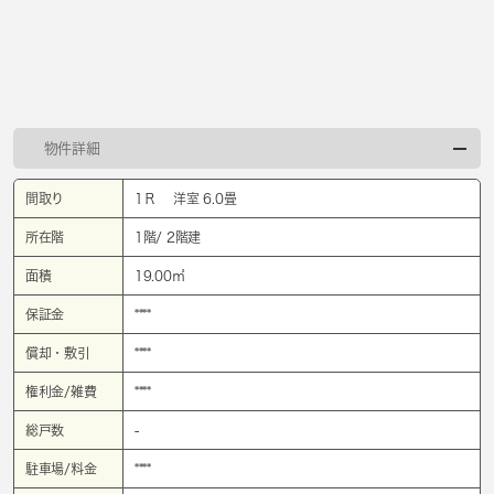
物件詳細
間取り
1Ｒ 洋室 6.0畳
所在階
1階/ 2階建
面積
19.00㎡
保証金
****
償却・敷引
****
権利金/雑費
****
総戸数
-
駐車場/料金
****