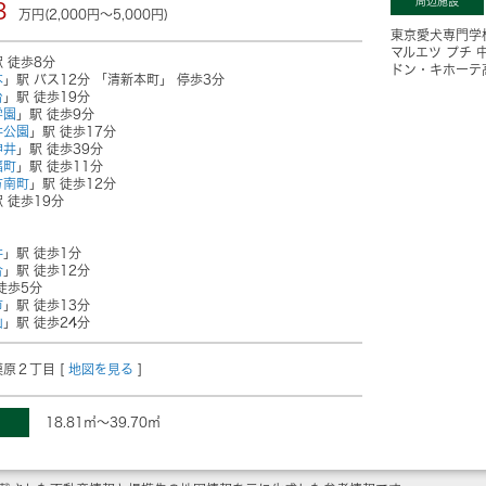
周辺施設
3
万円(2,000円～5,000円)
東京愛犬専門学
マルエツ プチ 
 徒歩8分
ドン・キホーテ
本
」駅 バス12分 「清新本町」 停歩3分
台
」駅 徒歩19分
学園
」駅 徒歩9分
井公園
」駅 徒歩17分
神井
」駅 徒歩39分
福町
」駅 徒歩11分
方南町
」駅 徒歩12分
 徒歩19分
井
」駅 徒歩1分
合
」駅 徒歩12分
徒歩5分
市
」駅 徒歩13分
山
」駅 徒歩24分
原２丁目 [
地図を見る
]
18.81㎡～39.70㎡