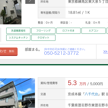
東京都練馬区東大泉５丁目2
所在地
18.81㎡ / 1Ｋ
専有面積/間取り
敷金：
0ヶ月
保証金：
-
礼金：
0ヶ月
洗濯機置場有
フローリング
ロフト付き
エアコン
システムキッチン
クロゼット
部屋まる。
[年中対応可]お気軽にご連絡ください。
>
わせ
無料
050-5212-3772
5.3
賃料/管理費等
万円
/ 5,000円
京成本線「
八千代台
」駅 
交通
千葉県習志野市東習志野８丁
所在地