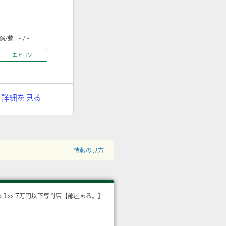
償/敷：
- / -
エアコン
> 詳細を見る
情報の見方
o.1>> 7万円以下専門店【部屋まる。】