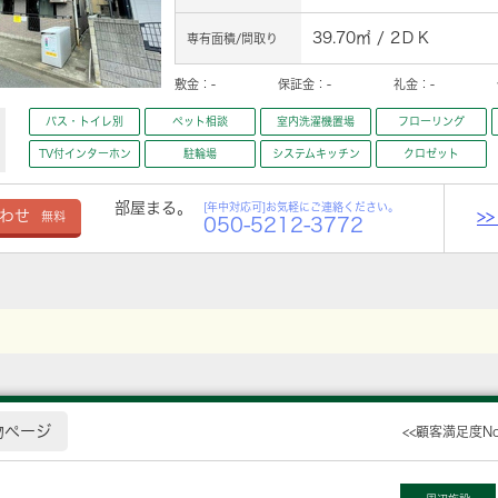
39.70㎡ / 2ＤＫ
専有面積/間取り
敷金：
-
保証金：
-
礼金：
-
バス・トイレ別
ペット相談
室内洗濯機置場
フローリング
TV付インターホン
駐輪場
システムキッチン
クロゼット
部屋まる。
[年中対応可]お気軽にご連絡ください。
>
わせ
無料
050-5212-3772
物ページ
<<顧客満足度N