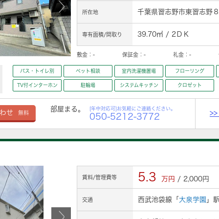
千葉県習志野市東習志野８丁
所在地
39.70㎡ / 2ＤＫ
専有面積/間取り
敷金：
-
保証金：
-
礼金：
-
バス・トイレ別
ペット相談
室内洗濯機置場
フローリング
TV付インターホン
駐輪場
システムキッチン
クロゼット
部屋まる。
[年中対応可]お気軽にご連絡ください。
>
わせ
無料
050-5212-3772
5.3
賃料/管理費等
万円
/ 2,000円
西武池袋線「
大泉学園
」駅
交通