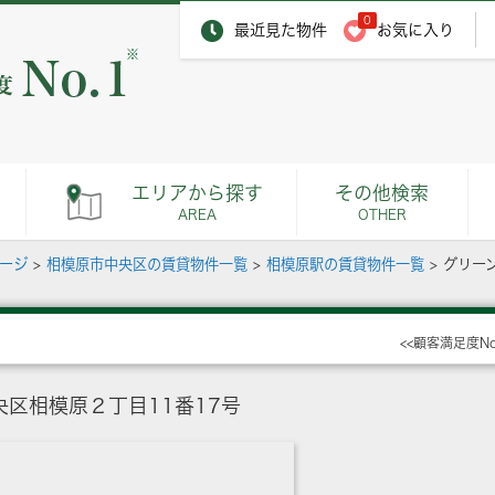
0
最近見た物件
お気に入り
※
エリアから探す
その他検索
AREA
OTHER
ページ
>
相模原市中央区の賃貸物件一覧
>
相模原駅の賃貸物件一覧
>
グリー
<<顧客満足度N
区相模原２丁目11番17号