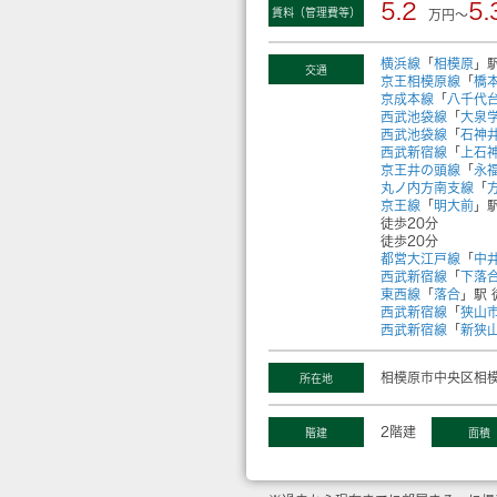
5.2
5.
賃料（管理費等）
万円～
横浜線
「
相模原
」駅
交通
京王相模原線
「
橋
京成本線
「
八千代
西武池袋線
「
大泉
西武池袋線
「
石神
西武新宿線
「
上石
京王井の頭線
「
永
丸ノ内方南支線
「
京王線
「
明大前
」駅
徒歩20分
徒歩20分
都営大江戸線
「
中
西武新宿線
「
下落
東西線
「
落合
」駅 
西武新宿線
「
狭山
西武新宿線
「
新狭
相模原市中央区相模
所在地
2階建
階建
面積