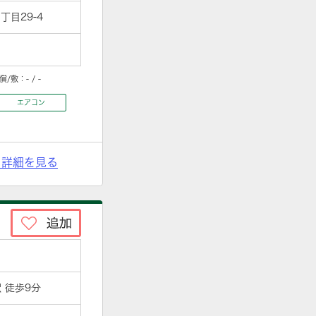
目29-4
償/敷：
- / -
エアコン
> 詳細を見る
 徒歩9分