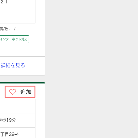
-1
償/敷：
- / -
インターネット対応
> 詳細を見る
徒歩19分
目29-4