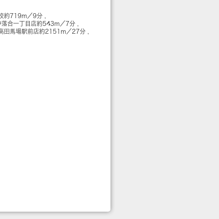
校
約719m／9分
中落合一丁目店
約543m／7分
高田馬場駅前店
約2151m／27分