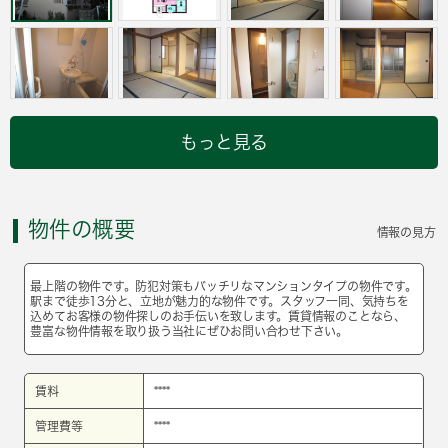
もっと見る
物件の概要
情報の見方
最上階の物件です。防犯対策もバッチリなマンションタイプの物件です。
駅まで徒歩13分と、立地が魅力的な物件です。スタッフ一同、気持ちを
込めてお客様の物件探しのお手伝いを致します。賃貸情報のことなら、
豊富な物件情報を取り扱う当社にぜひお問い合わせ下さい。
賃料
****
管理費等
****