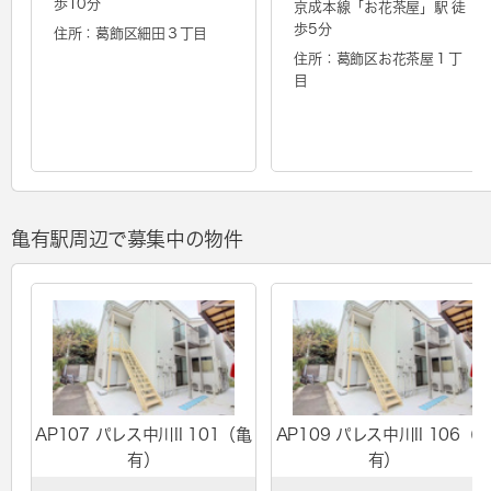
歩10分
京成本線「
お花茶屋
」駅 徒
歩5分
住所：葛飾区細田３丁目
住所：葛飾区お花茶屋１丁
目
亀有駅周辺で募集中の物件
AP107 パレス中川II 101（亀
AP109 パレス中川II 106（
有）
有）