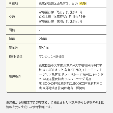
所在地
東京都葛飾区西亀有３丁目37[
MAP
]
常磐緩行線
「
亀有
」駅 徒歩13分
交通
京成本線
「
お花茶屋
」駅 徒歩21分
常磐緩行線
「
綾瀬
」駅 徒歩23分
面積
-
階建
2階建
築年数
築41年
種別/構造
マンション/鉄骨造
東京自動車大学校,東京未来大学福祉保育専門学
校,まいばすけっと 亀有4丁目店,イトーヨーカド
ー アリオ亀有店,ドン・キホーテ青戸店,キャンド
周辺施設
ゥ お花茶屋駅前店,ツルハドラッグ 亀有
店,BOOKOFF綾瀬駅前店,BOOKOFF亀有駅南口
店,東部地域病院,葛飾亀有二郵便局
※過去から現在までに部屋まる。に掲載された不動産情報と提携先の地図
情報を元に生成した参考情報です。