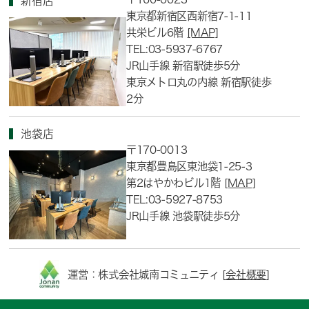
新宿店
東京都新宿区西新宿7-1-11
共栄ビル6階
[MAP]
TEL:03-5937-6767
JR山手線 新宿駅徒歩5分
東京メトロ丸の内線 新宿駅徒歩
2分
池袋店
〒170-0013
東京都豊島区東池袋1-25-3
第2はやかわビル1階
[MAP]
TEL:03-5927-8753
JR山手線 池袋駅徒歩5分
運営：株式会社城南コミュニティ [
会社概要
]