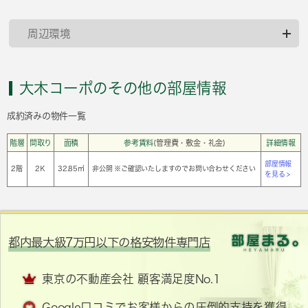
周辺環境
大木コーポのその他の部屋情報
成約済みの物件一覧
階層
間取り
面積
参考賃料
(管理費・敷金・礼金)
詳細情報
部屋情報
2階
2Ｋ
32.85㎡
非公開 ※ご確認いたしますのでお問い合わせください
を見る >
都内最大級7万円以下の格安物件専門店
東京の不動産会社 顧客満足度No.1
Google口コミでお客様からの圧倒的支持を獲得