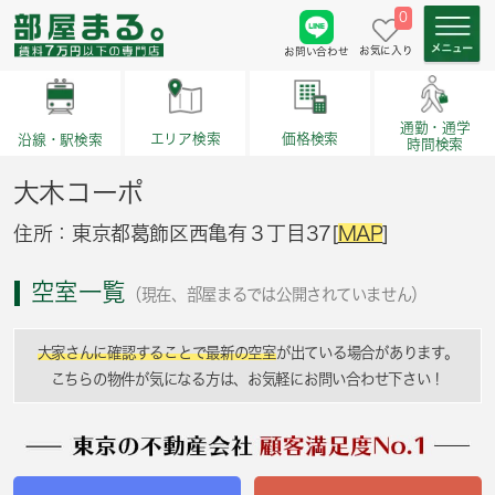
0
お気に入り
お問い合わせ
通勤・通学
価格検索
エリア検索
沿線・駅検索
時間検索
大木コーポ
住所：東京都葛飾区西亀有３丁目37[
MAP
]
空室一覧
（現在、部屋まるでは公開されていません）
大家さんに確認することで最新の空室
が出ている場合があります。
こちらの物件が気になる方は、お気軽にお問い合わせ下さい！