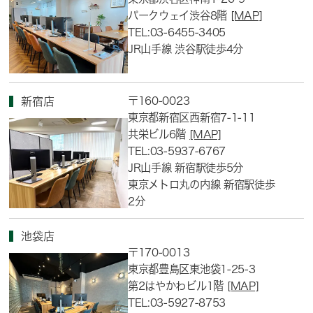
パークウェイ渋谷8階
[MAP]
TEL:03-6455-3405
JR山手線 渋谷駅徒歩4分
〒160-0023
新宿店
東京都新宿区西新宿7-1-11
共栄ビル6階
[MAP]
TEL:03-5937-6767
JR山手線 新宿駅徒歩5分
東京メトロ丸の内線 新宿駅徒歩
2分
池袋店
〒170-0013
東京都豊島区東池袋1-25-3
第2はやかわビル1階
[MAP]
TEL:03-5927-8753