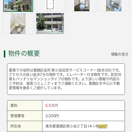
物件の概要
情報の見方
最寄りの役所は葛飾区役所 新小岩区民サービスコーナー(徒歩3分)です。
アクセスの良い徒歩7分の物件です。エレベーター付き物件です。防犯対
策もバッチリなマンションタイプの物件です。より詳しい情報や内見の
ご予約は 城南コミュニティまでご連絡ください。葛飾区を中心に不動
産情報を数多くご紹介しています。
賃料
5.5
万円
管理費等
3,000円
所在地
東京都葛飾区新小岩２丁目14-14[
MAP
]