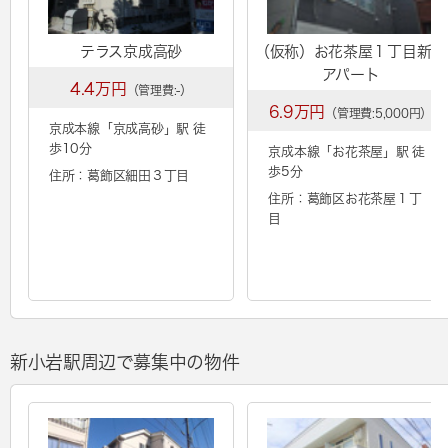
テラス京成高砂
（仮称）お花茶屋１丁目新築
アパート
4.4万円
（管理費:-）
6.9万円
（管理費:5,000円）
京成本線「
京成高砂
」駅 徒
歩10分
京成本線「
お花茶屋
」駅 徒
歩5分
住所：葛飾区細田３丁目
住所：葛飾区お花茶屋１丁
目
新小岩駅周辺で募集中の物件