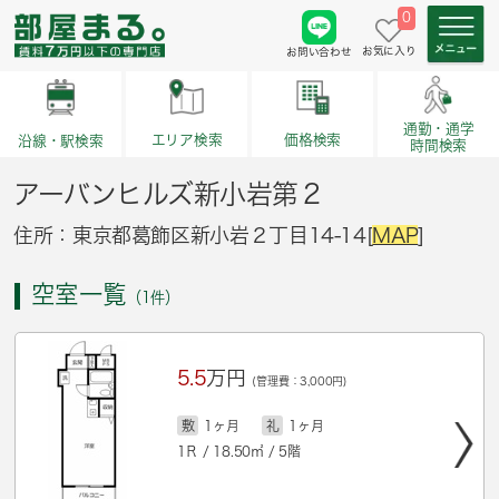
0
お気に入り
お問い合わせ
通勤・通学
価格検索
エリア検索
沿線・駅検索
時間検索
アーバンヒルズ新小岩第２
住所：東京都葛飾区新小岩２丁目14-14[
MAP
]
空室一覧
（1件）
5.5
万円
(管理費：3,000円)
敷
1ヶ月
礼
1ヶ月
1Ｒ / 18.50㎡ / 5階