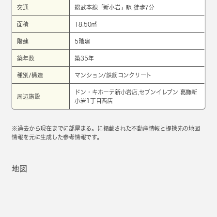
交通
総武本線
「
新小岩
」駅 徒歩7分
面積
18.50㎡
階建
5階建
築年数
築35年
種別/構造
マンション/鉄筋コンクリート
ドン・キホーテ新小岩店,セブンイレブン 葛飾新
周辺施設
小岩1丁目西店
※過去から現在までに部屋まる。に掲載された不動産情報と提携先の地図
情報を元に生成した参考情報です。
地図