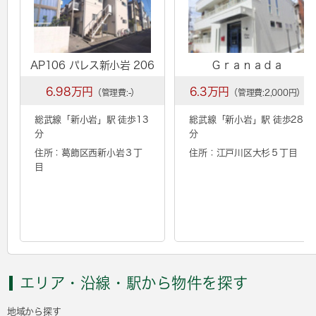
AP106 パレス新小岩 206
Ｇｒａｎａｄａ
6.98万円
6.3万円
（管理費:-）
（管理費:2,000円）
総武線「
新小岩
」駅 徒歩13
総武線「
新小岩
」駅 徒歩28
分
分
住所：葛飾区西新小岩３丁
住所：江戸川区大杉５丁目
目
エリア・沿線・駅から物件を探す
地域から探す