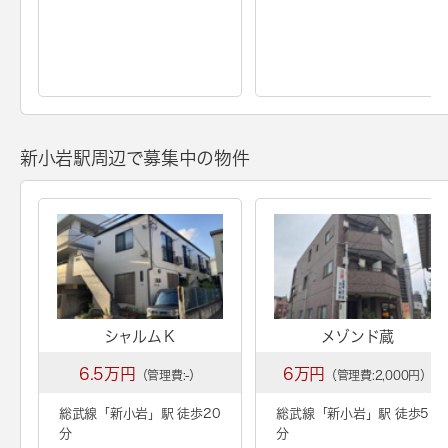
新小岩駅周辺で募集中の物件
シャルムＫ
メゾンド蔵
6.5万円
6万円
（管理費:-）
（管理費:2,000円）
総武線「
新小岩
」駅 徒歩20
総武線「
新小岩
」駅 徒歩5
分
分