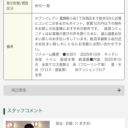
取引形態/賃貸
仲介/一般
区分
セブンイレブン 葛飾新小岩1丁目西店まで徒歩3分と近場
にコンビニがあるのもポイント。家賃10万円以下の物件
をお探しのお客様におすすめの物件です。 城南コミュ
ニティはお客様の喜びの声を聞くために、誠心誠意お住
まい探しのお手伝いをしています。総武本線新小岩付近
のお住まい探しのことならお気軽にお問い合わせ下さ
備考
い。
リフォーム履歴：■水回り：2025年10月 キッチン
浴室 トイレ 給排水管 給湯器■内装：2025年10
月 全室クロス張替え 床（フローリング等） 壁・天
井（クロス・塗装等） 床クッションフロア
全室
周辺環境
スタッフコメント
担当：釘崎（くぎざき）