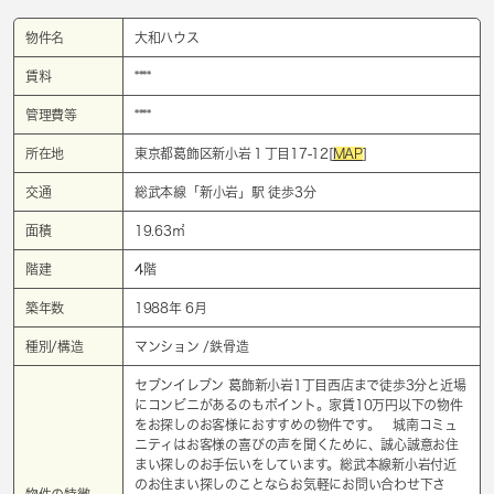
物件名
大和ハウス
賃料
****
管理費等
****
所在地
東京都葛飾区新小岩１丁目17-12[
MAP
]
交通
総武本線「
新小岩
」駅 徒歩3分
面積
19.63㎡
階建
4階
築年数
1988年 6月
種別/構造
マンション /鉄骨造
セブンイレブン 葛飾新小岩1丁目西店まで徒歩3分と近場
にコンビニがあるのもポイント。家賃10万円以下の物件
をお探しのお客様におすすめの物件です。 城南コミュ
ニティはお客様の喜びの声を聞くために、誠心誠意お住
まい探しのお手伝いをしています。総武本線新小岩付近
のお住まい探しのことならお気軽にお問い合わせ下さ