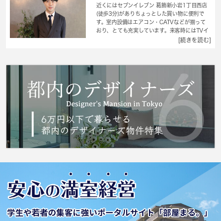
近くにはセブンイレブン 葛飾新小岩1丁目西店
(徒歩3分)がありちょっとした買い物に便利で
す。室内設備はエアコン・CATVなどが揃って
おり、とても充実しています。来客時にはTVイ
ンターホンで訪問者の顔を確認することがきる
[続きを読む]
ので安心感があります。2.07平米のバルコニー
があるマンションです。優雅に快適に暮らせる
マンションで毎日快適な生活をおくりましょ
う。こちらの物件はマンションです。葛飾区で
新たな生活を始めるなら、総武本線新小岩近く
はいかがでしょうか？住まい探しは、 城南コ
ミュニティにお任せ下さい。