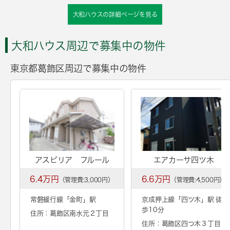
大和ハウスの詳細ページを見る
大和ハウス周辺で募集中の物件
東京都葛飾区周辺で募集中の物件
アスピリア フルール
エアカーサ四ツ木
6.4万円
6.6万円
（管理費:3,000円）
（管理費:4,500円）
常磐緩行線「
金町
」駅
京成押上線「
四ツ木
」駅 徒
歩10分
住所：葛飾区南水元２丁目
住所：葛飾区四つ木３丁目