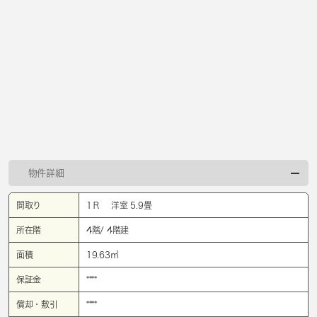
物件詳細
間取り
1Ｒ 洋室 5.9畳
所在階
4階/ 4階建
面積
19.63㎡
保証金
****
償却・敷引
****