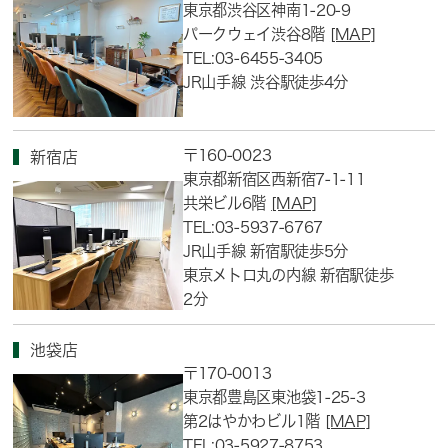
東京都渋谷区神南1-20-9
パークウェイ渋谷8階
[MAP]
TEL:03-6455-3405
JR山手線 渋谷駅徒歩4分
〒160-0023
新宿店
東京都新宿区西新宿7-1-11
共栄ビル6階
[MAP]
TEL:03-5937-6767
JR山手線 新宿駅徒歩5分
東京メトロ丸の内線 新宿駅徒歩
2分
池袋店
〒170-0013
東京都豊島区東池袋1-25-3
第2はやかわビル1階
[MAP]
TEL:03-5927-8753