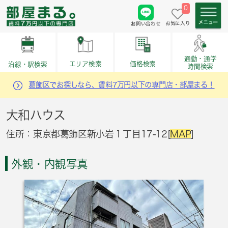
0
お気に入り
お問い合わせ
通勤・通学
価格検索
エリア検索
沿線・駅検索
時間検索
葛飾区でお探しなら、賃料7万円以下の専門店・部屋まる！
大和ハウス
住所：東京都葛飾区新小岩１丁目17-12[
MAP
]
外観・内観写真