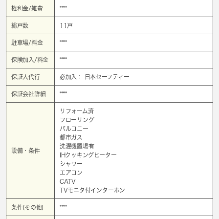
権利金/雑費
****
総戸数
11戸
駐車場/料金
****
保険加入/料金
****
保証人代行
必加入： 日本セーフティー
保証会社詳細
****
リフォーム済
フローリング
バルコニー
都市ガス
洗濯機置場有
設備・条件
IHクッキングヒーター
シャワー
エアコン
CATV
TVモニタ付インターホン
条件(その他)
****