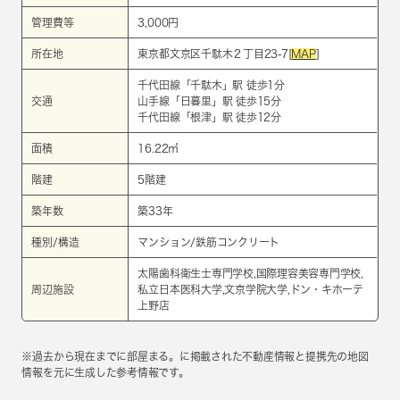
管理費等
3,000円
所在地
東京都文京区千駄木２丁目23-7[
MAP
]
千代田線
「
千駄木
」駅 徒歩1分
交通
山手線
「
日暮里
」駅 徒歩15分
千代田線
「
根津
」駅 徒歩12分
面積
16.22㎡
階建
5階建
築年数
築33年
種別/構造
マンション/鉄筋コンクリート
太陽歯科衛生士専門学校,国際理容美容専門学校,
周辺施設
私立日本医科大学,文京学院大学,ドン・キホーテ
上野店
※過去から現在までに部屋まる。に掲載された不動産情報と提携先の地図
情報を元に生成した参考情報です。