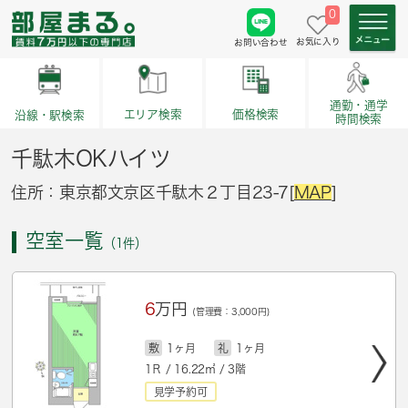
0
お気に入り
お問い合わせ
通勤・通学
価格検索
エリア検索
沿線・駅検索
時間検索
千駄木OKハイツ
住所：東京都文京区千駄木２丁目23-7[
MAP
]
空室一覧
（1件）
6
万円
(管理費：3,000円)
敷
1ヶ月
礼
1ヶ月
1Ｒ / 16.22㎡ / 3階
見学予約可