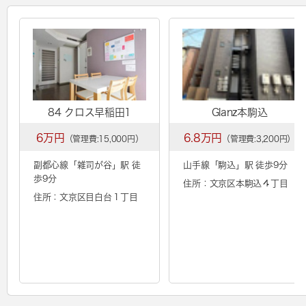
84 クロス早稲田1
Glanz本駒込
6万円
6.8万円
（管理費:15,000円）
（管理費:3,200円）
副都心線「
雑司が谷
」駅 徒
山手線「
駒込
」駅 徒歩9分
歩9分
住所：文京区本駒込４丁目
住所：文京区目白台１丁目