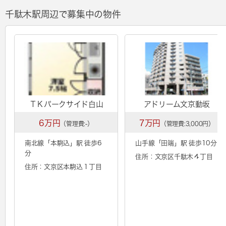
千駄木駅周辺で募集中の物件
ＴＫパークサイド白山
アドリーム文京動坂
6万円
7万円
（管理費:-）
（管理費:3,000円）
南北線「
本駒込
」駅 徒歩6
山手線「
田端
」駅 徒歩10分
分
住所：文京区千駄木４丁目
住所：文京区本駒込１丁目