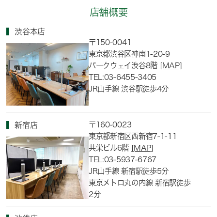
店舗概要
渋谷本店
〒150-0041
東京都渋谷区神南1-20-9
パークウェイ渋谷8階
[MAP]
TEL:03-6455-3405
JR山手線 渋谷駅徒歩4分
〒160-0023
新宿店
東京都新宿区西新宿7-1-11
共栄ビル6階
[MAP]
TEL:03-5937-6767
JR山手線 新宿駅徒歩5分
東京メトロ丸の内線 新宿駅徒歩
2分