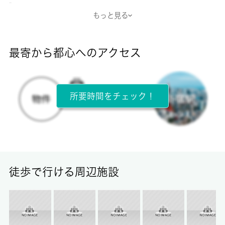
-
もっと見る
断熱性能
-
最寄から都心へのアクセス
目安光熱費
-
所要時間をチェック！
所在階
2階 / 3階建
面積
49.68㎡
徒歩で行ける周辺施設
保証金
-
償却/敷引