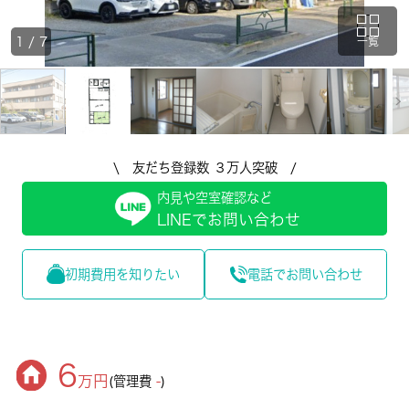
1
/
7
一覧
\ 友だち登録数 ３万人突破 /
内見や空室確認など
LINEでお問い合わせ
初期費用を知りたい
電話でお問い合わせ
6
万円
(管理費
-
)