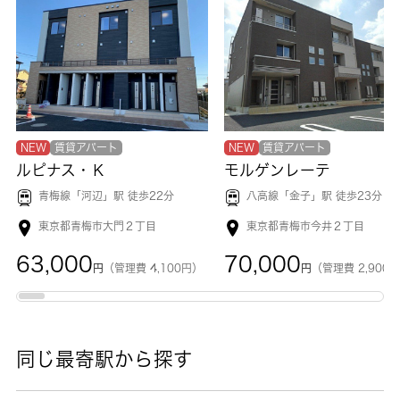
NEW
賃貸アパート
NEW
賃貸アパート
ルピナス・Ｋ
モルゲンレーテ
青梅線「
河辺
」駅 徒歩22分
八高線「
金子
」駅 徒歩23分
東京都青梅市大門２丁目
東京都青梅市今井２丁目
63,000
70,000
円
（管理費 4,100円）
円
（管理費 2,900
同じ最寄駅から探す