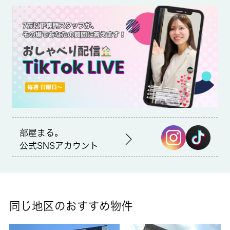
ります。造りとデザインに関して、自信をもって情報を提供でき
るマンションです。当物件は空家ですので、内覧もスムーズで
す。角部屋は隣接する住戸が少ないので、隣人との騒音トラブル
のリスクが下がります。当社は青梅市に密着しており、多種多様
な賃貸住宅情報をお取り扱いしております。ご希望の条件がござ
いましたら、当社へお問い合わせ下さい。賃貸保証料 月々５０
０円
部屋まる。
公式SNSアカウント
同じ地区のおすすめ物件