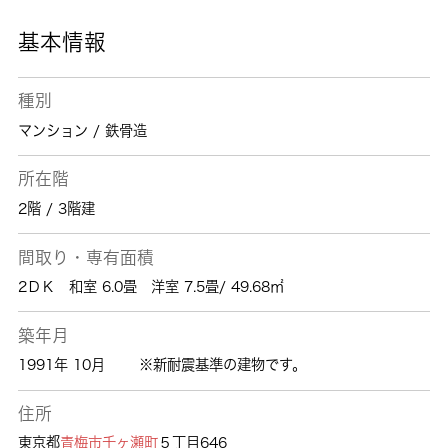
基本情報
種別
マンション / 鉄骨造
所在階
2階 / 3階建
間取り・専有面積
2ＤＫ 和室 6.0畳 洋室 7.5畳/ 49.68㎡
築年月
1991年 10月
※新耐震基準の建物です。
住所
東京都
青梅市
千ヶ瀬町
５丁目646