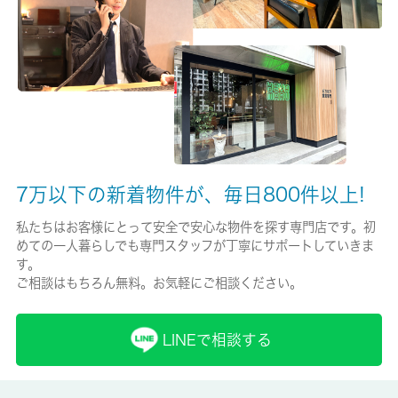
保険名/保険期間
家財保険保険/2年
保証人代行
必加入
保証会社詳細
エルズサポート株式会社６５％～
7万以下の新着物件が、毎日800件以上!
賃貸区分/契約期間
私たちはお客様にとって安全で安心な物件を探す専門店です。初
めての一人暮らしでも専門スタッフが丁寧にサポートしていきま
一般/2年
す。
ご相談はもちろん無料。お気軽にご相談ください。
取引形態
仲介
LINEで相談する
備考
室内設備はシステムキッチン・バストイレ別など大変充実してお