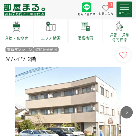
0
お気に入り
お問い合わせ
通勤・通学
価格検索
エリア検索
沿線・駅検索
時間検索
賃貸マンション
契約金分割可
光ハイツ 2階