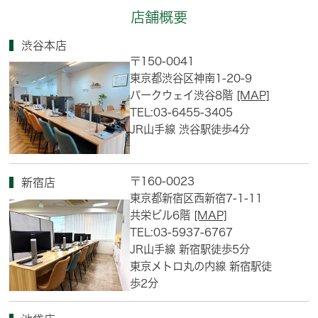
店舗概要
渋谷本店
〒150-0041
東京都渋谷区神南1-20-9
パークウェイ渋谷8階
[MAP]
TEL:03-6455-3405
JR山手線 渋谷駅徒歩4分
〒160-0023
新宿店
東京都新宿区西新宿7-1-11
共栄ビル6階
[MAP]
TEL:03-5937-6767
JR山手線 新宿駅徒歩5分
東京メトロ丸の内線 新宿駅徒
歩2分