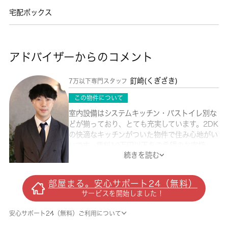
宅配ボックス
アドバイザーからのコメント
釘崎(くぎざき)
7万以下専門スタッフ
この物件について
室内設備はシステムキッチン・バストイレ別な
どが揃っており、とても充実しています。2DK
の快適なキッチンがついた物件で住み心地がい
いです。賃料10万円以下をご希望のお客様、
続きを読む
ぜひお問い合わせください。こちらの物件はマ
ンションです。2面採光でいて防音性の高い画
期的な物件となっております。青梅市エリアや
部屋まる。安心サポート24（無料）
青梅線青梅付近までのお引っ越しをご検討され
サービスを開始しました！
ているなら、お問い合わせやご連絡をお待ちし
ております。知識が豊富なスタッフがご対応さ
安心サポート24（無料）ご利用について
せて頂きます。