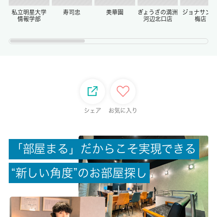
-/-
私立明星大学
寿司忠
美華園
ぎょうざの満洲
ジョナサン 
情報学部
河辺北口店
梅店
権利金/雑費
-/-
総戸数
-
シェア
お気に入り
現状/入居可能日
空家/相談
「
部
屋
ま
る
」
だ
か
ら
こ
そ
実
現
で
き
る
駐車場/料金
空有/7000円
“
新
し
い
角
度
”
の
お
部
屋
探
し
保険加入/料金
有/18000円