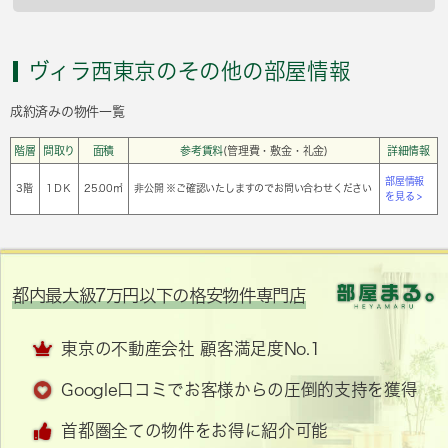
ヴィラ西東京のその他の部屋情報
成約済みの物件一覧
階層
間取り
面積
参考賃料
(管理費・敷金・礼金)
詳細情報
部屋情報
3階
1ＤＫ
25.00㎡
非公開 ※ご確認いたしますのでお問い合わせください
を見る >
都内最大級7万円以下の格安物件専門店
東京の不動産会社 顧客満足度No.1
Google口コミでお客様からの圧倒的支持を獲得
首都圏全ての物件をお得に紹介可能