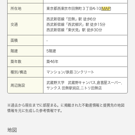
所在地
東京都西東京市田無町３丁目4-10[
MAP
]
西武新宿線
「
田無
」駅 徒歩6分
交通
西武新宿線
「
西武柳沢
」駅 徒歩15分
西武新宿線
「
東伏見
」駅 徒歩30分
面積
-
階建
5階建
築年数
築46年
種別/構造
マンション/鉄筋コンクリート
武蔵野大学 武蔵野キャンパス,倉喜屋スーパー,
周辺施設
サンクス 田無駅前店,ニトリ田無店
※過去から現在までに部屋まる。に掲載された不動産情報と提携先の地図
情報を元に生成した参考情報です。
地図