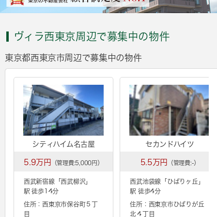
ヴィラ西東京周辺で募集中の物件
東京都西東京市周辺で募集中の物件
シティハイム名古屋
セカンドハイツ
5.9万円
5.5万円
（管理費:5,000円）
（管理費:-）
西武新宿線「
西武柳沢
」
西武池袋線「
ひばりヶ丘
」
駅 徒歩14分
駅 徒歩4分
住所：西東京市保谷町５丁
住所：西東京市ひばりが丘
目
北４丁目