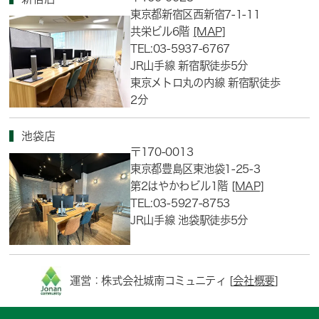
東京都新宿区西新宿7-1-11
共栄ビル6階
[MAP]
TEL:03-5937-6767
JR山手線 新宿駅徒歩5分
東京メトロ丸の内線 新宿駅徒歩
2分
池袋店
〒170-0013
東京都豊島区東池袋1-25-3
第2はやかわビル1階
[MAP]
TEL:03-5927-8753
JR山手線 池袋駅徒歩5分
運営：株式会社城南コミュニティ [
会社概要
]