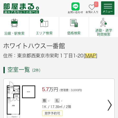
0
お気に入り
お問い合わせ
通勤・通学
価格検索
エリア検索
沿線・駅検索
時間検索
ホワイトハウス一番館
住所：東京都西東京市栄町１丁目1-20[
MAP
]
空室一覧
（2件）
5.7
万円
(管理費：3,000円)
敷
-
礼
-
1Ｋ / 17.39㎡ / 2階
見学予約可