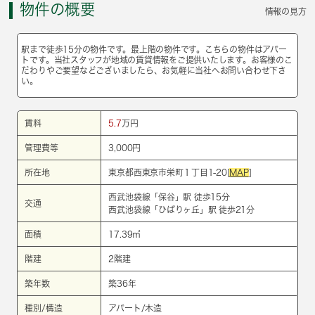
物件の概要
情報の見方
駅まで徒歩15分の物件です。最上階の物件です。こちらの物件はアパー
トです。当社スタッフが地域の賃貸情報をご提供いたします。お客様のこ
だわりやご要望などございましたら、お気軽に当社へお問い合わせ下さ
い。
賃料
5.7
万円
管理費等
3,000円
所在地
東京都西東京市栄町１丁目1-20[
MAP
]
西武池袋線
「
保谷
」駅 徒歩15分
交通
西武池袋線
「
ひばりヶ丘
」駅 徒歩21分
面積
17.39㎡
階建
2階建
築年数
築36年
種別/構造
アパート/木造