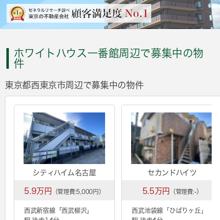
ホワイトハウス一番館周辺で募集中の物
件
東京都西東京市周辺で募集中の物件
シティハイム名古屋
セカンドハイツ
5.9万円
5.5万円
（管理費:5,000円）
（管理費:-）
西武新宿線「
西武柳沢
」
西武池袋線「
ひばりヶ丘
」