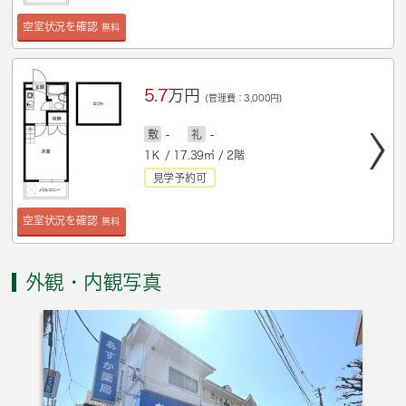
空室状況を確認
無料
5.7
万円
(管理費：3,000円)
敷
-
礼
-
1Ｋ / 17.39㎡ / 2階
見学予約可
空室状況を確認
無料
外観・内観写真