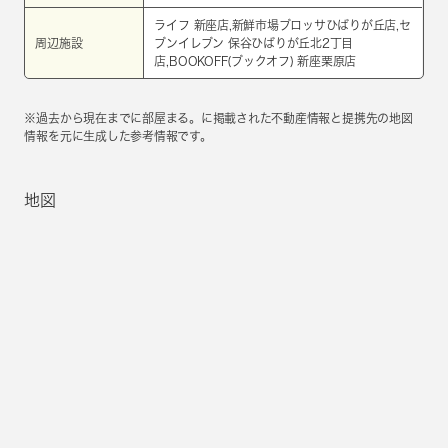
ライフ 新座店,新鮮市場ブロッサひばりが丘店,セ
周辺施設
ブンイレブン 保谷ひばりが丘北2丁目
店,BOOKOFF(ブックオフ) 新座栗原店
※過去から現在までに部屋まる。に掲載された不動産情報と提携先の地図
情報を元に生成した参考情報です。
地図