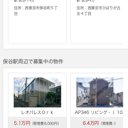
駅 徒歩14分
駅 徒歩4分
住所：西東京市保谷町５丁
住所：西東京市ひばりが丘
目
北４丁目
保谷駅周辺で募集中の物件
レオパレスＯｒｋ
AP346 リビング・Ⅰ 103
5.1万円
6.4万円
（管理費:6,000円）
（管理費:-）