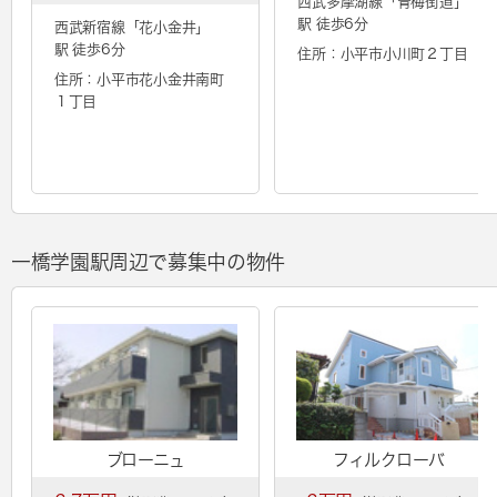
西武多摩湖線「
青梅街道
」
駅 徒歩6分
西武新宿線「
花小金井
」
駅 徒歩6分
住所：小平市小川町２丁目
住所：小平市花小金井南町
１丁目
一橋学園駅周辺で募集中の物件
ブローニュ
フィルクローバ