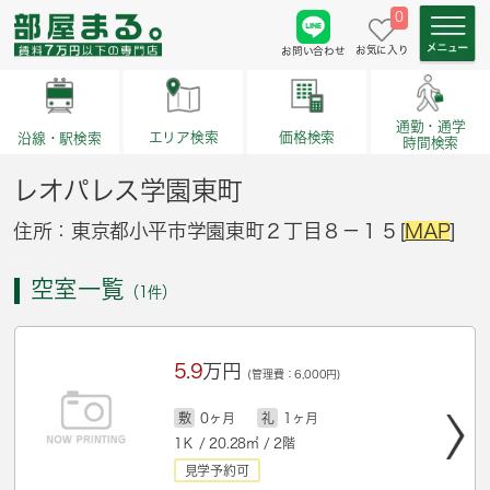
0
お気に入り
お問い合わせ
通勤・通学
価格検索
エリア検索
沿線・駅検索
時間検索
レオパレス学園東町
住所：東京都小平市学園東町２丁目８－１５[
MAP
]
空室一覧
（1件）
5.9
万円
(管理費：6,000円)
敷
0ヶ月
礼
1ヶ月
1Ｋ / 20.28㎡ / 2階
見学予約可