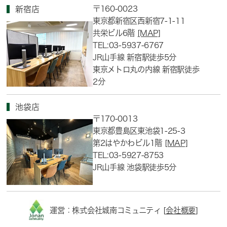
〒160-0023
新宿店
東京都新宿区西新宿7-1-11
共栄ビル6階
[MAP]
TEL:03-5937-6767
JR山手線 新宿駅徒歩5分
東京メトロ丸の内線 新宿駅徒歩
2分
池袋店
〒170-0013
東京都豊島区東池袋1-25-3
第2はやかわビル1階
[MAP]
TEL:03-5927-8753
JR山手線 池袋駅徒歩5分
運営：株式会社城南コミュニティ [
会社概要
]