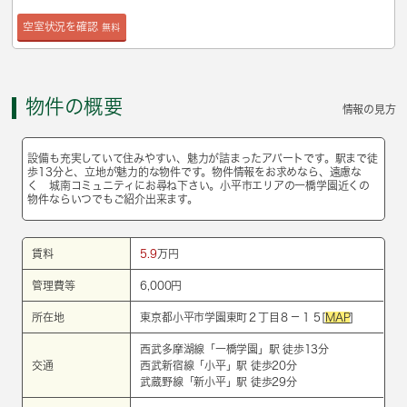
空室状況を確認
無料
物件の概要
情報の見方
設備も充実していて住みやすい、魅力が詰まったアパートです。駅まで徒
歩13分と、立地が魅力的な物件です。物件情報をお求めなら、遠慮な
く 城南コミュニティにお尋ね下さい。小平市エリアの一橋学園近くの
物件ならいつでもご紹介出来ます。
賃料
5.9
万円
管理費等
6,000円
所在地
東京都小平市学園東町２丁目８－１５[
MAP
]
西武多摩湖線
「
一橋学園
」駅 徒歩13分
交通
西武新宿線
「
小平
」駅 徒歩20分
武蔵野線
「
新小平
」駅 徒歩29分