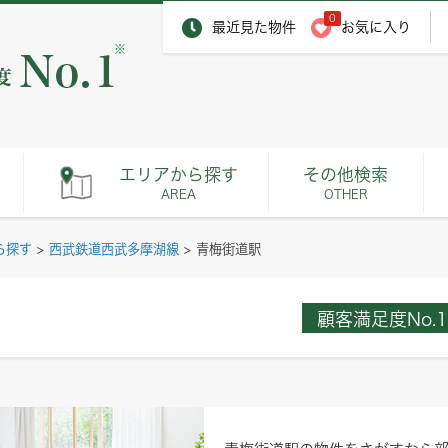
0
最近見た物件
お気に入り
※
エリアから探す
その他検索
AREA
OTHER
ら探す
>
西武鉄道西武多摩湖線
>
青梅街道駅
顧客満足度No.1