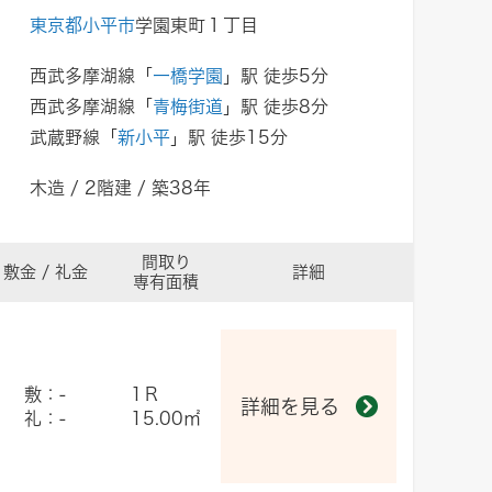
東京都小平市
学園東町１丁目
西武多摩湖線「
一橋学園
」駅 徒歩5分
西武多摩湖線「
青梅街道
」駅 徒歩8分
武蔵野線「
新小平
」駅 徒歩15分
木造 / 2階建 / 築38年
間取り
敷金 / 礼金
詳細
専有面積
敷：-
1Ｒ
詳細を見る
礼：-
15.00㎡