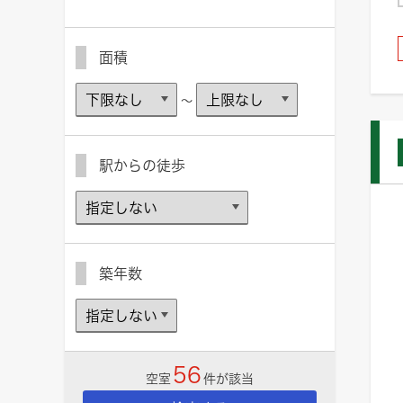
面積
～
駅からの徒歩
築年数
56
空室
件が該当