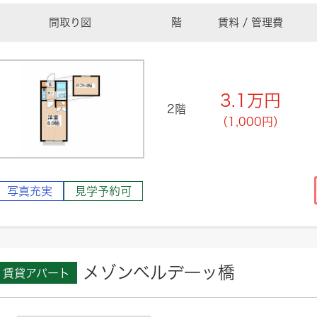
間取り図
階
賃料 / 管理費
3.1
万円
2階
（1,000円）
写真充実
見学予約可
メゾンベルデ一ッ橋
賃貸アパート