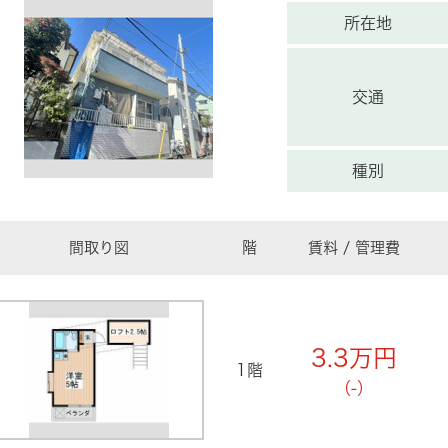
所在地
交通
種別
間取り図
階
賃料 / 管理費
3.3
万円
1階
（-）