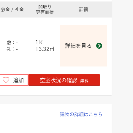
間取り
敷金 / 礼金
詳細
専有面積
敷：-
1Ｋ
詳細を見る
礼：-
13.32㎡
追加
空室状況の確認
無料
建物の詳細はこちら