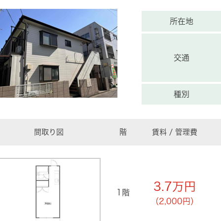
所在地
交通
種別
間取り図
階
賃料 / 管理費
3.7
万円
1階
（2,000円）