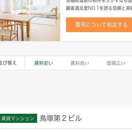
青梅街道駅
の物件をさがすなら部
顧客満足度NO.1を誇る信頼と
費用について相談する
並び替え
賃料安い
賃料高い
面積広い
鳥塚第２ビル
賃貸マンション