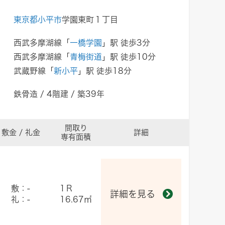
東京都小平市
学園東町１丁目
西武多摩湖線「
一橋学園
」駅 徒歩3分
西武多摩湖線「
青梅街道
」駅 徒歩10分
武蔵野線「
新小平
」駅 徒歩18分
鉄骨造 / 4階建 / 築39年
間取り
敷金 / 礼金
詳細
専有面積
敷：-
1Ｒ
詳細を見る
礼：-
16.67㎡