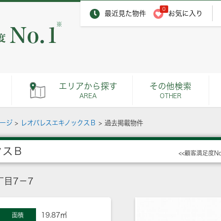
0
最近見た物件
お気に入り
※
エリアから探す
その他検索
AREA
OTHER
ページ
>
レオパレスエキノックスＢ
>
過去掲載物件
クスＢ
<<顧客満足度N
目7－7
19.87㎡
面積