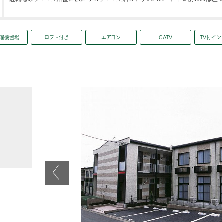
濯機置場
ロフト付き
エアコン
CATV
TV付イ