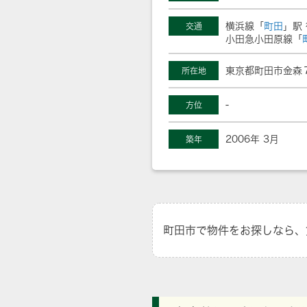
横浜線「
町田
」駅 
交通
小田急小田原線「
東京都町田市金森７
所在地
-
方位
2006年 3月
築年
町田市で物件をお探しなら、