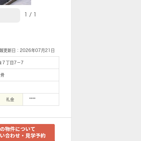
1
/
1
【外観】
報更新日：2026年07月21日
森７丁目7－7
鉄骨
礼金
****