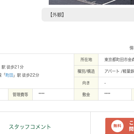
【外観】
情
所在地
東京都町田市金
」駅 徒歩21分
種別/構造
アパート /軽量
線「
町田
」駅 徒歩22分
向き
-
管理費等
****
敷金
****
スタッフコメント