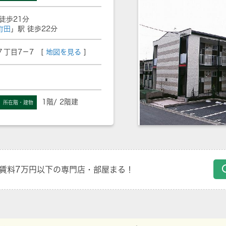
徒歩21分
町田
」駅 徒歩22分
丁目7－7 [
地図を見る
]
1階/ 2階建
所在階・建物
賃料7万円以下の専門店・部屋まる！