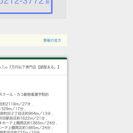
5212-3772
無
情報の見方
o.1>> 7万円以下専門店【部屋まる。】
スクール・カコ動物看護学院
約
校
約2119m／27分
1329m／17分
 原町田２丁目店
約964m／13分
町田駅前店
約1622m／21分
キホーテ上鶴間店
約1865m／24分
ホーテ上鶴間店
約1865m／24分
 原町田店
約737m／10分