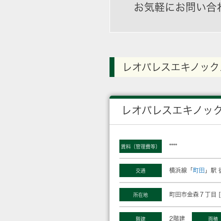
お気軽にお問い合
レオパレスエキノック
レオパレスエキノッ
****
賃料（管理費等）
横浜線「
町田
」駅 
交通
町田市金森７丁目 [
所在地
2階建
階建
面積