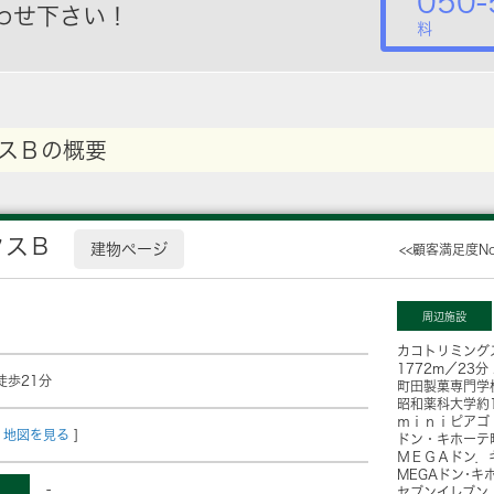
050-
わせ下さい！
料
スＢの概要
クスＢ
建物ページ
<<顧客満足度N
周辺施設
カコトリミング
1772m／23分
徒歩21分
町田製菓専門学
昭和薬科大学
約
ｍｉｎｉピアゴ
地図を見る
]
ドン・キホーテ
ＭＥＧＡドン．
MEGAドン･キ
-
セブンイレブン