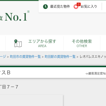
0
最近見た物件
お気に入り
※
エリアから探す
その他検索
AREA
OTHER
ページ
>
町田市の賃貸物件一覧
>
町田駅の賃貸物件一覧
>
レオパレスエキノ
クスＢ
<<顧客満足度N
丁目７－７