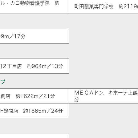
ール・カコ動物看護学院 約
町田製菓専門学校 約2119
9m／17分
田２丁目店 約964m／13分
ップ
ＭＥＧＡドン．キホーテ上鶴間
前店 約1622m／21分
分
上鶴間店 約1865m／24分
ア