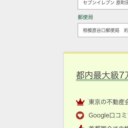
セブンイレブン 原町田
郵便局
相模原谷口郵便局 約
都内最大級7
東京の不動産会
Google口