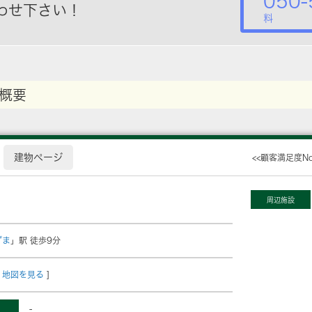
050-
わせ下さい！
料
概要
建物ページ
<<顧客満足度N
周辺施設
ずま
」駅 徒歩9分
地図を見る
]
-