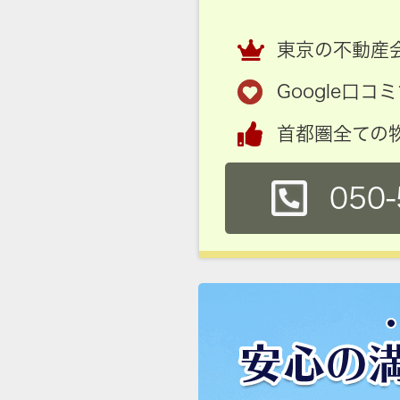
東京の不動産会
Google口
首都圏全ての
050-