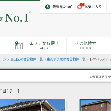
0
最近見た物件
お気に入り
※
エリアから探す
その他検索
AREA
OTHER
ページ
>
墨田区の賃貸物件一覧
>
東あずま駅の賃貸物件一覧
>
レオパレスア
<<顧客満足度N
目17－1