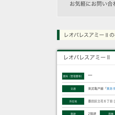
お気軽にお問い合
レオパレスアミーⅡの
レオパレスアミーⅡ
****
賃料（管理費等）
東武亀戸線「
東あ
交通
墨田区立花６丁目 [
所在地
2階建
階建
面積