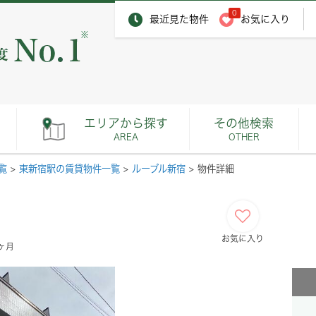
0
最近見た物件
お気に入り
※
エリアから探す
その他検索
AREA
OTHER
覧
>
東新宿駅の賃貸物件一覧
>
ルーブル新宿
>
物件詳細
お気に入り
1ヶ月