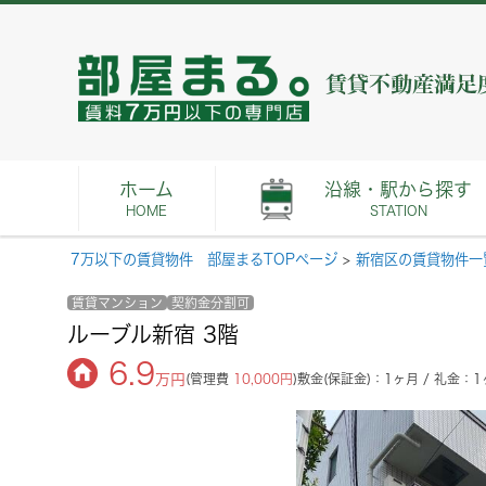
ホーム
沿線・駅から探す
HOME
STATION
7万以下の賃貸物件 部屋まるTOPページ
>
新宿区の賃貸物件一
賃貸マンション
契約金分割可
ルーブル新宿 3階
6.9
万円
(管理費
10,000円
)
敷金(保証金)：1ヶ月 / 礼金：