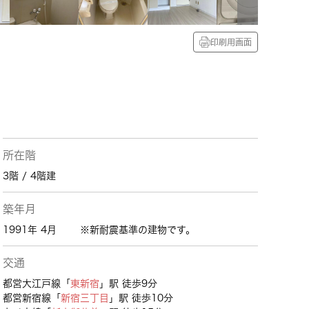
印刷用画面
所在階
3階 / 4階建
築年月
1991年 4月
※新耐震基準の建物です。
交通
都営大江戸線「
東新宿
」駅 徒歩9分
都営新宿線「
新宿三丁目
」駅 徒歩10分