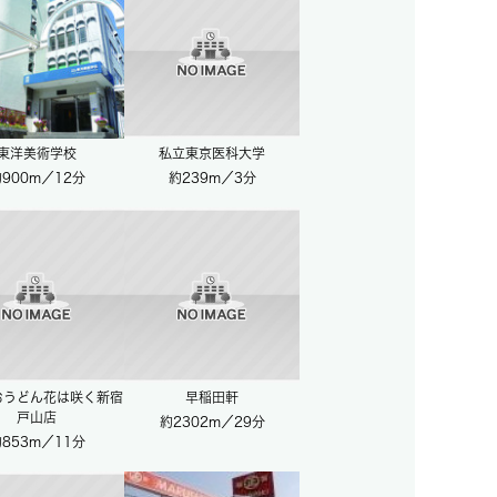
東洋美術学校
私立東京医科大学
900m／12分
約239m／3分
おうどん花は咲く新宿
早稲田軒
戸山店
約2302m／29分
853m／11分