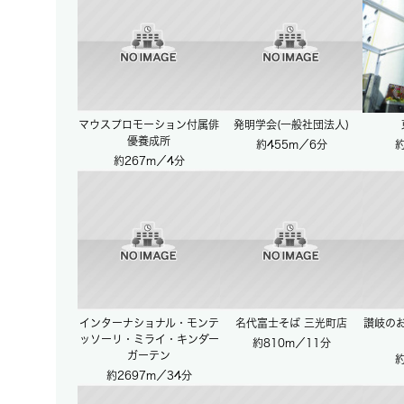
マウスプロモーション付属俳
発明学会(一般社団法人)
優養成所
約455m／6分
約
約267m／4分
インターナショナル・モンテ
名代富士そば 三光町店
讃岐の
ッソーリ・ミライ・キンダー
約810m／11分
ガーテン
約
約2697m／34分