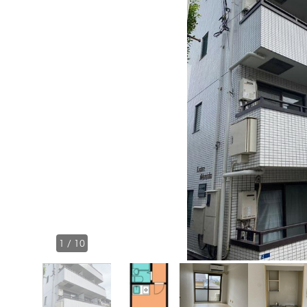
1
/
10