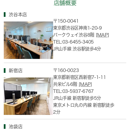
店舗概要
渋谷本店
〒150-0041
東京都渋谷区神南1-20-9
パークウェイ渋谷8階
[MAP]
TEL:03-6455-3405
JR山手線 渋谷駅徒歩4分
〒160-0023
新宿店
東京都新宿区西新宿7-1-11
共栄ビル6階
[MAP]
TEL:03-5937-6767
JR山手線 新宿駅徒歩5分
東京メトロ丸の内線 新宿駅徒歩
2分
池袋店