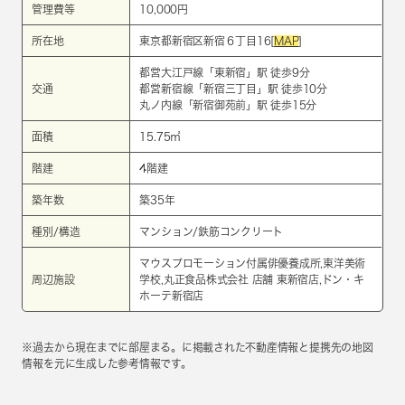
管理費等
10,000円
所在地
東京都新宿区新宿６丁目16[
MAP
]
都営大江戸線
「
東新宿
」駅 徒歩9分
交通
都営新宿線
「
新宿三丁目
」駅 徒歩10分
丸ノ内線
「
新宿御苑前
」駅 徒歩15分
面積
15.75㎡
階建
4階建
築年数
築35年
種別/構造
マンション/鉄筋コンクリート
マウスプロモーション付属俳優養成所,東洋美術
周辺施設
学校,丸正食品株式会社 店舗 東新宿店,ドン・キ
ホーテ新宿店
※過去から現在までに部屋まる。に掲載された不動産情報と提携先の地図
情報を元に生成した参考情報です。