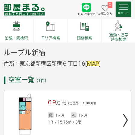
0
お気に入り
お問い合わせ
通勤・通学
価格検索
エリア検索
沿線・駅検索
時間検索
ルーブル新宿
住所：東京都新宿区新宿６丁目16[
MAP
]
空室一覧
（1件）
6.9
万円
(管理費：10,000円)
敷
1ヶ月
礼
1ヶ月
1Ｒ / 15.75㎡ / 3階