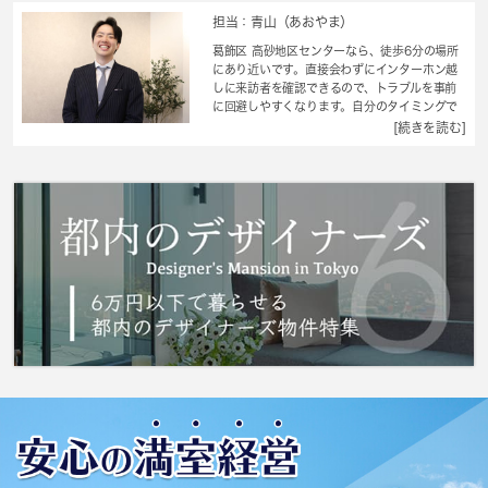
担当：青山（あおやま）
葛飾区 高砂地区センターなら、徒歩6分の場所
にあり近いです。直接会わずにインターホン越
しに来訪者を確認できるので、トラブルを事前
に回避しやすくなります。自分のタイミングで
ゴミを捨てられて、家の中を清潔に保てる24時
[続きを読む]
間ゴミ出しできる物件になっています。いつで
も洗濯物を干せるので、日中は忙しいという人
にもおすすめの浴室乾燥機を設置しています。
初めての一人暮らしをするなら、適度な広さの
ワンルーム物件をご検討ください。 城南コミ
ュニティは、満足できるお部屋を紹介する自信
がございます。葛飾区での住まい探しなら、ま
ずはお気軽にお声かけ下さい。