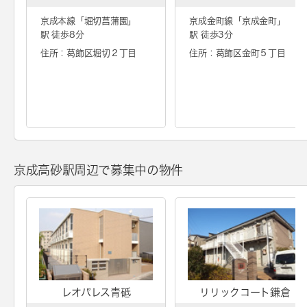
京成本線「
堀切菖蒲園
」
京成金町線「
京成金町
」
駅 徒歩8分
駅 徒歩3分
住所：葛飾区堀切２丁目
住所：葛飾区金町５丁目
京成高砂駅周辺で募集中の物件
レオパレス青砥
リリックコート鎌倉