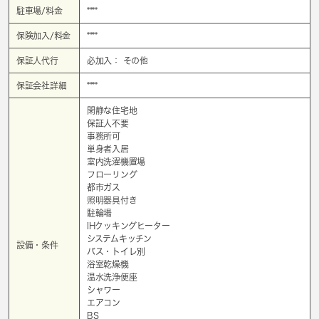
駐車場/料金
****
保険加入/料金
****
保証人代行
必加入： その他
保証会社詳細
****
閑静な住宅地
保証人不要
事務所可
単身者入居
室内洗濯機置場
フローリング
都市ガス
照明器具付き
駐輪場
IHクッキングヒーター
システムキッチン
設備・条件
バス・トイレ別
浴室乾燥機
温水洗浄便座
シャワー
エアコン
BS