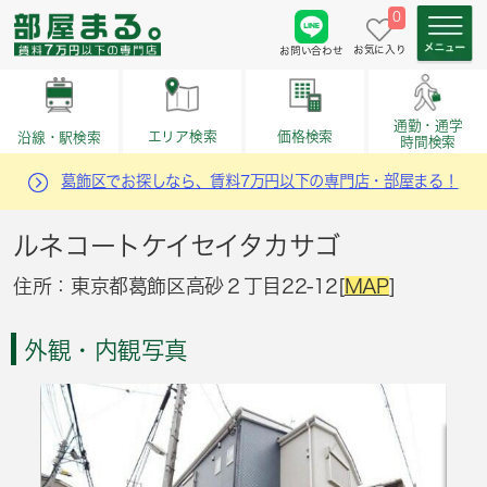
0
お気に入り
お問い合わせ
通勤・通学
価格検索
エリア検索
沿線・駅検索
時間検索
葛飾区でお探しなら、賃料7万円以下の専門店・部屋まる！
ルネコートケイセイタカサゴ
住所：東京都葛飾区高砂２丁目22-12[
MAP
]
外観・内観写真