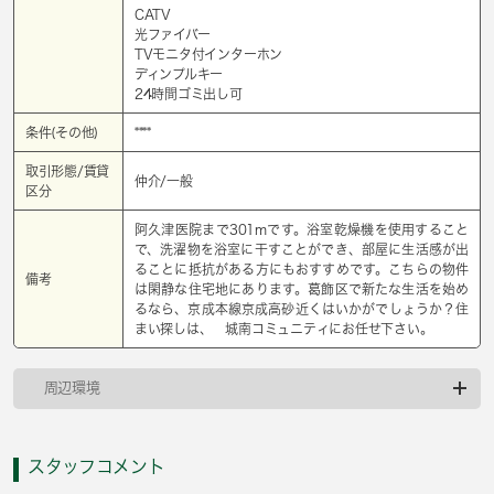
CATV
光ファイバー
TVモニタ付インターホン
ディンプルキー
24時間ゴミ出し可
条件(その他)
****
取引形態/賃貸
仲介/一般
区分
阿久津医院まで301mです。浴室乾燥機を使用すること
で、洗濯物を浴室に干すことができ、部屋に生活感が出
ることに抵抗がある方にもおすすめです。こちらの物件
備考
は閑静な住宅地にあります。葛飾区で新たな生活を始め
るなら、京成本線京成高砂近くはいかがでしょうか？住
まい探しは、 城南コミュニティにお任せ下さい。
周辺環境
スタッフコメント