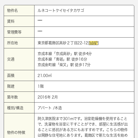
物件名
ルネコートケイセイタカサゴ
賃料
****
管理費等
****
所在地
東京都葛飾区高砂２丁目22-12[
MAP
]
京成本線「
京成高砂
」駅 徒歩4分
交通
京成本線「
青砥
」駅 徒歩16分
京成金町線「
柴又
」駅 徒歩17分
面積
21.00㎡
階建
1階
築年数
2016年 2月
種別/構造
アパート /木造
阿久津医院まで301mです。浴室乾燥機を使用すること
で、洗濯物を浴室に干すことができ、部屋に生活感が出
ることに抵抗がある方にもおすすめです。こちらの物件
物件の特徴
は閑静な住宅地にあります。葛飾区で新たな生活を始め