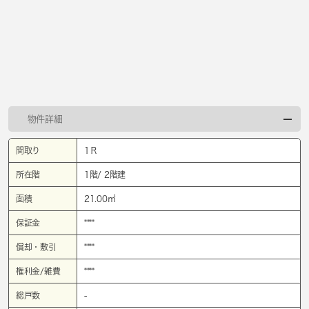
物件詳細
間取り
1Ｒ
所在階
1階/ 2階建
面積
21.00㎡
保証金
****
償却・敷引
****
権利金/雑費
****
総戸数
-