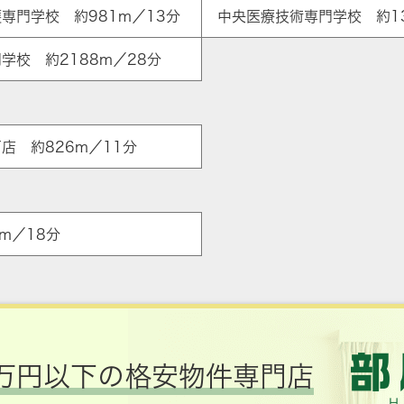
専門学校 約981m／13分
中央医療技術専門学校 約13
学校 約2188m／28分
石店 約826m／11分
m／18分
万円以下の格安物件専門店