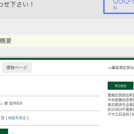
050-
わせ下さい！
料
概要
建物ページ
<<顧客満足度N
周辺施設
葛飾区医師会附
中央医療技術専
木
」駅 徒歩8分
東京都済生会看
BOOKOFF葛
ゲオ立石店
約1
目 [
地図を見る
]
-