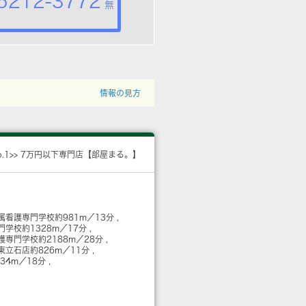
5212-3772
無
情報の見方
o.1>> 7万円以下専門店【部屋まる。】
属看護専門学校
約981m／13分
門学校
約1328m／17分
護専門学校
約2188m／28分
飾東立石店
約826m／11分
434m／18分