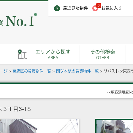
0
最近見た物件
お気に入り
※
エリアから探す
その他検索
AREA
OTHER
ページ
>
葛飾区の賃貸物件一覧
>
四ツ木駅の賃貸物件一覧
>
リバストン東四
<<顧客満足度N
３丁目6-18