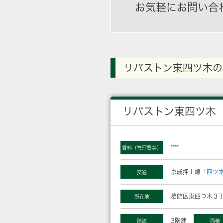
お気軽にお問い合
リバストン東四ツ木の
リバストン東四ツ木
****
賃料（管理費等）
京成押上線「
四ツ
交通
葛飾区東四つ木３丁
所在地
3階建
階建
面積