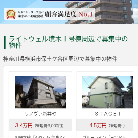
ライトウェル境木Ⅱ号棟周辺で募集中の
物件
神奈川県横浜市保土ケ谷区周辺で募集中の物件
リノヴァ新井町
ＳＴＡＧＥ１
3.4万円
4.5万円
（管理費:3,000円）
（管理費:-）
相鉄本線「
西谷
」駅 徒歩27
ブルーライン「
三ツ沢上