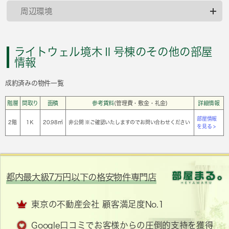
周辺環境
ライトウェル境木Ⅱ号棟のその他の部屋
情報
成約済みの物件一覧
階層
間取り
面積
参考賃料
(管理費・敷金・礼金)
詳細情報
部屋情報
2階
1Ｋ
20.98㎡
非公開 ※ご確認いたしますのでお問い合わせください
を見る >
都内最大級7万円以下の格安物件専門店
東京の不動産会社 顧客満足度No.1
Google口コミでお客様からの圧倒的支持を獲得