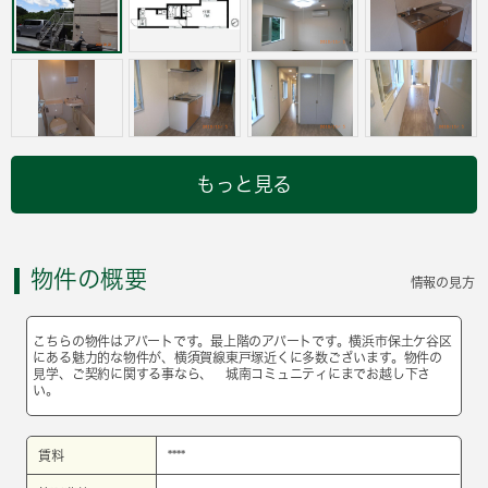
もっと見る
物件の概要
情報の見方
こちらの物件はアパートです。最上階のアパートです。横浜市保土ケ谷区
にある魅力的な物件が、横須賀線東戸塚近くに多数ございます。物件の
見学、ご契約に関する事なら、 城南コミュニティにまでお越し下さ
い。
賃料
****