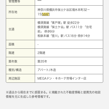
管理費等
****
神奈川県横浜市保土ケ谷区境木本町32－
所在地
15[
MAP
]
横須賀線
「
東戸塚
」駅 徒歩22分
横須賀線
「
保土ケ谷
」駅 バス11分 「住宅
交通
前」 停歩9分
相鉄本線
「
星川
」駅 バス16分 停歩14分
面積
-
階建
2階建
築年数
築35年
種別/構造
アパート/木造
周辺施設
MEGAドン・キホーテ狩場インター店
※過去から現在までに部屋まる。に掲載された不動産情報と提携先の地図
情報を元に生成した参考情報です。