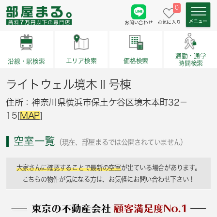
0
お気に入り
お問い合わせ
通勤・通学
価格検索
エリア検索
沿線・駅検索
時間検索
ライトウェル境木Ⅱ号棟
住所：神奈川県横浜市保土ケ谷区境木本町32－
15[
MAP
]
空室一覧
（現在、部屋まるでは公開されていません）
大家さんに確認することで最新の空室
が出ている場合があります。
こちらの物件が気になる方は、お気軽にお問い合わせ下さい！