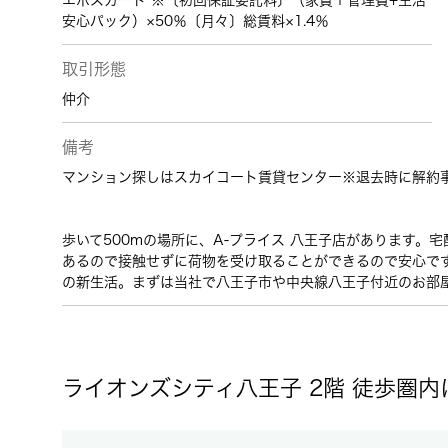
エポスカード ※〔初回保証委託料〕（家賃＋管理費+生活
安心パック）×50％〔月々〕総賃料×1.4％
取引形態
仲介
備考
マンション探しはスカイコート賃貸センター※退去時に解約事務
歩いて500mの場所に、A-プライス 八王子店があります
あるので接触せずに荷物を受け取ることができるので安心です
の新生活。まずは当社で八王子市や中央線八王子付近のお部
ライオンズシティ八王子 2階 徒歩圏