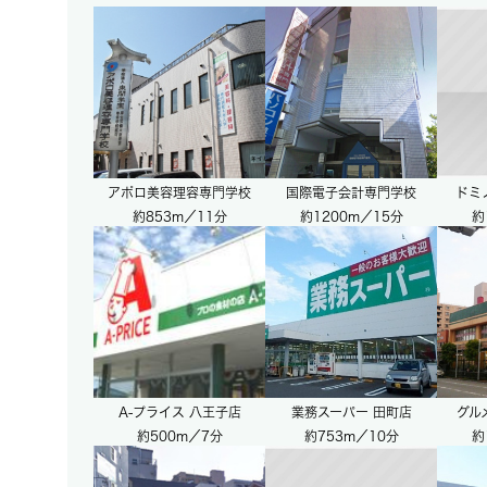
アポロ美容理容専門学校
国際電子会計専門学校
ドミ
約853m／11分
約1200m／15分
約
A-プライス 八王子店
業務スーパー 田町店
グル
約500m／7分
約753m／10分
約