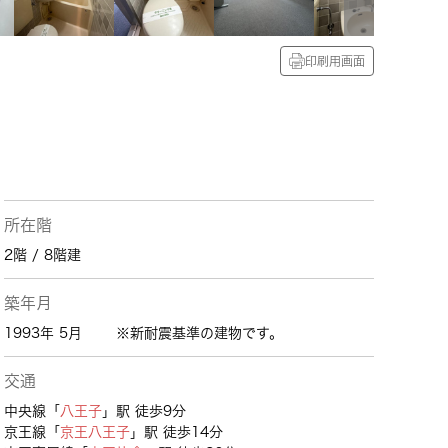
印刷用画面
所在階
2階 / 8階建
築年月
1993年 5月
※新耐震基準の建物です。
交通
中央線「
八王子
」駅 徒歩9分
京王線「
京王八王子
」駅 徒歩14分