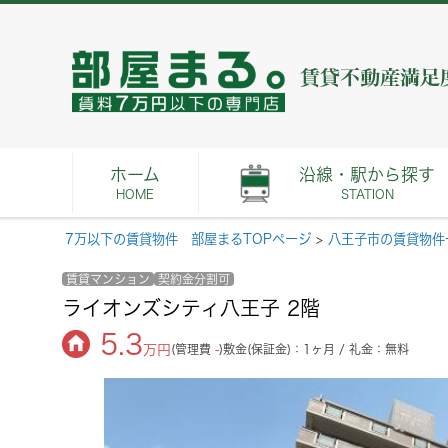
ホーム
沿線・駅から探す
HOME
STATION
7万以下の賃貸物件 部屋まるTOPページ
>
八王子市の賃貸物件
賃貸マンション
契約金分割可
ライオンズシティ八王子 2階
5.3
万円
(管理費
-
)
敷金(保証金)：1ヶ月 / 礼金：無料