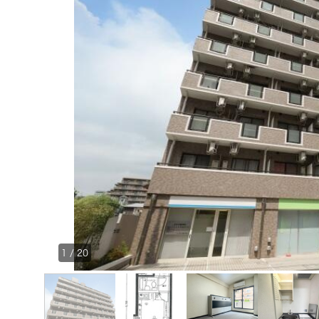
1
/
20