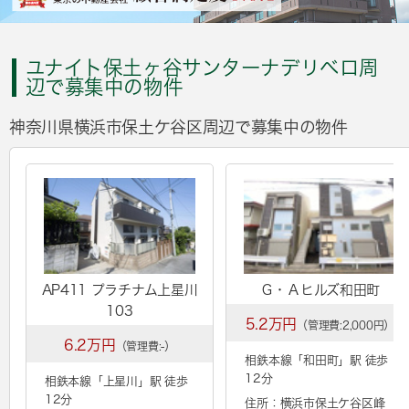
ユナイト保土ヶ谷サンターナデリベロ周
辺で募集中の物件
神奈川県横浜市保土ケ谷区周辺で募集中の物件
AP411 プラチナム上星川
Ｇ・Ａヒルズ和田町
103
5.2万円
（管理費:2,000円）
6.2万円
（管理費:-）
相鉄本線「
和田町
」駅 徒歩
12分
相鉄本線「
上星川
」駅 徒歩
12分
住所：横浜市保土ケ谷区峰