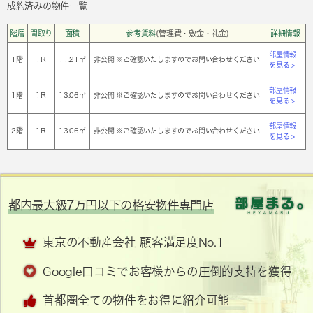
成約済みの物件一覧
階層
間取り
面積
参考賃料
(管理費・敷金・礼金)
詳細情報
部屋情報
1階
1Ｒ
11.21㎡
非公開 ※ご確認いたしますのでお問い合わせください
を見る >
部屋情報
1階
1Ｒ
13.06㎡
非公開 ※ご確認いたしますのでお問い合わせください
を見る >
部屋情報
2階
1Ｒ
13.06㎡
非公開 ※ご確認いたしますのでお問い合わせください
を見る >
都内最大級7万円以下の格安物件専門店
東京の不動産会社 顧客満足度No.1
Google口コミでお客様からの圧倒的支持を獲得
首都圏全ての物件をお得に紹介可能