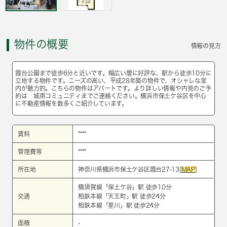
物件の概要
情報の見方
霞台公園まで徒歩6分と近いです。幅広い層に好評な、駅から徒歩10分に
立地する物件です。ニーズの高い、平成28年築の物件で、オシャレな室
内が魅力的。こちらの物件はアパートです。より詳しい情報や内見のご予
約は 城南コミュニティまでご連絡ください。横浜市保土ケ谷区を中心
に不動産情報を数多くご紹介しています。
賃料
****
管理費等
****
所在地
神奈川県横浜市保土ケ谷区霞台27-13[
MAP
]
横須賀線
「
保土ケ谷
」駅 徒歩10分
交通
相鉄本線
「
天王町
」駅 徒歩24分
相鉄本線
「
星川
」駅 徒歩24分
面積
-