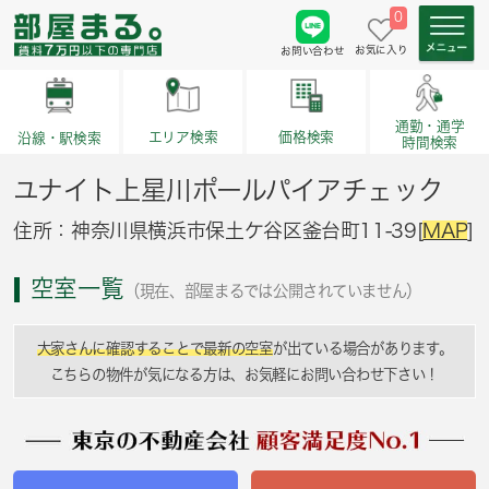
0
お気に入り
お問い合わせ
通勤・通学
価格検索
エリア検索
沿線・駅検索
時間検索
ユナイト上星川ポールパイアチェック
住所：神奈川県横浜市保土ケ谷区釜台町11-39[
MAP
]
空室一覧
（現在、部屋まるでは公開されていません）
大家さんに確認することで最新の空室
が出ている場合があります。
こちらの物件が気になる方は、お気軽にお問い合わせ下さい！