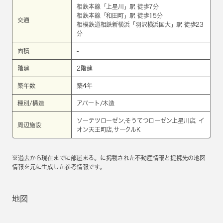
相鉄本線
「
上星川
」駅 徒歩7分
相鉄本線
「
和田町
」駅 徒歩15分
交通
相模鉄道相鉄新横浜
「
羽沢横浜国大
」駅 徒歩23
分
面積
-
階建
2階建
築年数
築4年
種別/構造
アパート/木造
ソーテツローゼン,そうてつローゼン上星川店, イ
周辺施設
オン天王町店,サークルK
※過去から現在までに部屋まる。に掲載された不動産情報と提携先の地図
情報を元に生成した参考情報です。
地図