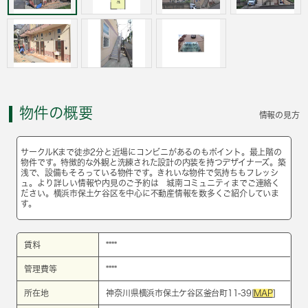
物件の概要
情報の見方
サークルKまで徒歩2分と近場にコンビニがあるのもポイント。最上階の
物件です。特徴的な外観と洗練された設計の内装を持つデザイナーズ。築
浅で、設備もそろっている物件です。きれいな物件で気持ちもフレッシ
ュ。より詳しい情報や内見のご予約は 城南コミュニティまでご連絡く
ださい。横浜市保土ケ谷区を中心に不動産情報を数多くご紹介していま
す。
賃料
****
管理費等
****
所在地
神奈川県横浜市保土ケ谷区釜台町11-39[
MAP
]