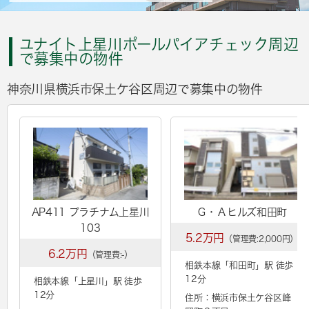
ユナイト上星川ポールパイアチェック周辺
で募集中の物件
神奈川県横浜市保土ケ谷区周辺で募集中の物件
AP411 プラチナム上星川
Ｇ・Ａヒルズ和田町
103
5.2万円
（管理費:2,000円）
6.2万円
（管理費:-）
相鉄本線「
和田町
」駅 徒歩
12分
相鉄本線「
上星川
」駅 徒歩
12分
住所：横浜市保土ケ谷区峰