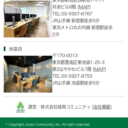
東京都新宿区西新宿7-1-11
共栄ビル6階
[MAP]
TEL:03-5937-6767
JR山手線 新宿駅徒歩5分
東京メトロ丸の内線 新宿駅徒歩
2分
池袋店
〒170-0013
東京都豊島区東池袋1-25-3
第2はやかわビル1階
[MAP]
TEL:03-5927-8753
JR山手線 池袋駅徒歩5分
運営：株式会社城南コミュニティ [
会社概要
]
© Copyright Jonan Community, Inc. All right reserved.