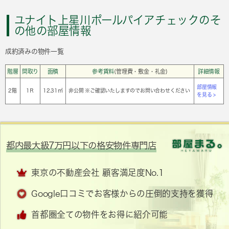
ユナイト上星川ポールパイアチェックのそ
の他の部屋情報
成約済みの物件一覧
階層
間取り
面積
参考賃料
(管理費・敷金・礼金)
詳細情報
部屋情報
2階
1Ｒ
12.31㎡
非公開 ※ご確認いたしますのでお問い合わせください
を見る >
都内最大級7万円以下の格安物件専門店
東京の不動産会社 顧客満足度No.1
Google口コミでお客様からの圧倒的支持を獲得
首都圏全ての物件をお得に紹介可能