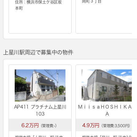
岡町３丁目
住所：横浜市保土ケ谷区坂
本町
上星川駅周辺で募集中の物件
AP411 プラチナム上星川
ＭｉｉｓａＨＯＳＨＩＫＡＷ
103
Ａ
6.2万円
4.9万円
（管理費:-）
（管理費:3,500円）