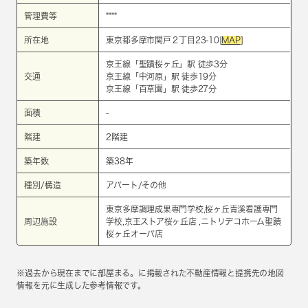
管理費等
****
所在地
東京都多摩市関戸２丁目23-10[
MAP
]
京王線
「
聖蹟桜ヶ丘
」駅 徒歩3分
交通
京王線
「
中河原
」駅 徒歩19分
京王線
「
百草園
」駅 徒歩27分
面積
-
階建
2階建
築年数
築38年
種別/構造
アパート/その他
東京多摩調理成果専門学校,桜ヶ丘青溪看護専門
周辺施設
学校,京王ストア桜ヶ丘店 ,ニトリデコホーム聖蹟
桜ヶ丘オーパ店
※過去から現在までに部屋まる。に掲載された不動産情報と提携先の地図
情報を元に生成した参考情報です。