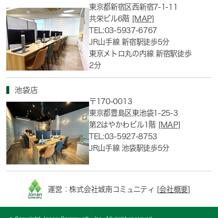
東京都新宿区西新宿7-1-11
共栄ビル6階
[MAP]
TEL:03-5937-6767
JR山手線 新宿駅徒歩5分
東京メトロ丸の内線 新宿駅徒歩
2分
池袋店
〒170-0013
東京都豊島区東池袋1-25-3
第2はやかわビル1階
[MAP]
TEL:03-5927-8753
JR山手線 池袋駅徒歩5分
運営：株式会社城南コミュニティ [
会社概要
]