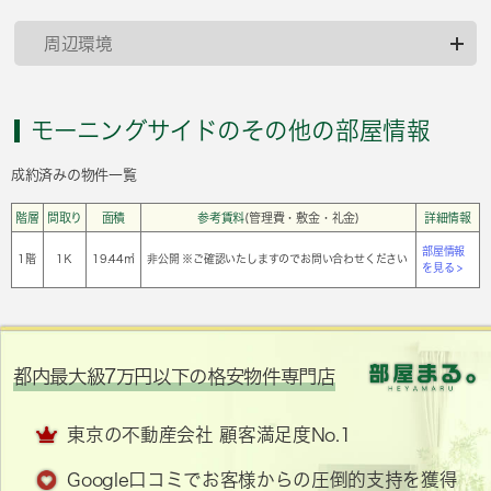
周辺環境
モーニングサイドのその他の部屋情報
成約済みの物件一覧
階層
間取り
面積
参考賃料
(管理費・敷金・礼金)
詳細情報
部屋情報
1階
1Ｋ
19.44㎡
非公開 ※ご確認いたしますのでお問い合わせください
を見る >
都内最大級7万円以下の格安物件専門店
東京の不動産会社 顧客満足度No.1
Google口コミでお客様からの圧倒的支持を獲得